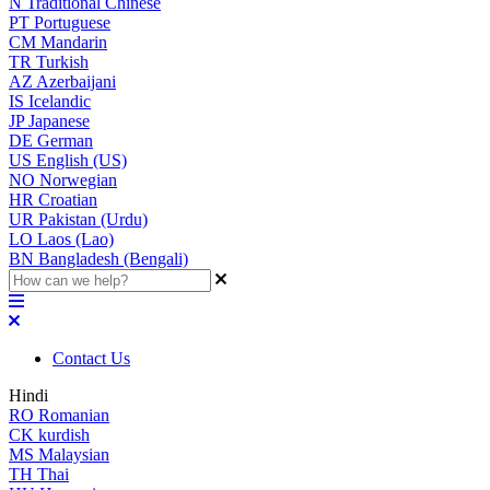
N
Traditional Chinese
PT
Portuguese
CM
Mandarin
TR
Turkish
AZ
Azerbaijani
IS
Icelandic
JP
Japanese
DE
German
US
English (US)
NO
Norwegian
HR
Croatian
UR
Pakistan (Urdu)
LO
Laos (Lao)
BN
Bangladesh (Bengali)
Contact Us
Hindi
RO
Romanian
CK
kurdish
MS
Malaysian
TH
Thai