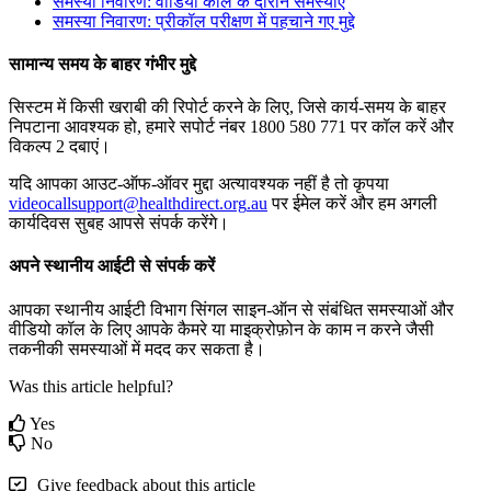
स
म
स
य
न
व
र
ण
:
व
ड
य
क
ल
क
द
र
न
स
म
स
य
ए
स
म
स
य
न
व
र
ण
:
प
र
क
ल
प
र
क
ण
म
प
ह
च
न
ग
ए
म
द
स
म
न
य
स
म
य
क
ब
ह
र
ग
भ
र
म
द
स
स
ट
म
म
क
स
ख
र
ब
क
र
प
र
क
र
न
क
ल
ए
,
ज
स
क
र
-
स
म
य
क
ब
ह
र
न
प
ट
न
आ
व
श
य
क
ह
,
ह
म
र
स
प
र
न
ब
र
1800
580
771
प
र
क
ल
क
र
औ
र
व
क
ल
प
2
द
ब
ए
।
य
द
आ
प
क
आ
उ
ट
-
ऑ
फ
-
ऑ
व
र
म
द
अ
त
य
व
श
य
क
न
ह
ह
त
क
प
य
videocallsupport
@
healthdirect
.
org
.
au
प
र
ई
म
ल
क
र
औ
र
ह
म
अ
ग
ल
क
र
द
व
स
स
ब
ह
आ
प
स
स
प
र
क
र
ग
।
अ
प
न
स
थ
न
य
आ
ई
ट
स
स
प
र
क
र
आ
प
क
स
थ
न
य
आ
ई
ट
व
भ
ग
स
ग
ल
स
इ
न
-
ऑ
न
स
स
ब
ध
त
स
म
स
य
ओ
औ
र
व
ड
य
क
ल
क
ल
ए
आ
प
क
क
म
र
य
म
इ
क
र
फ
न
क
क
म
न
क
र
न
ज
स
त
क
न
क
स
म
स
य
ओ
म
म
द
द
क
र
स
क
त
ह
।
Was this article helpful?
Yes
No
Give feedback about this article