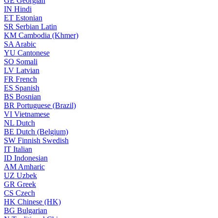
GE
Georgian
IN
Hindi
ET
Estonian
SR
Serbian Latin
KM
Cambodia (Khmer)
SA
Arabic
YU
Cantonese
SO
Somali
LV
Latvian
FR
French
ES
Spanish
BS
Bosnian
BR
Portuguese (Brazil)
VI
Vietnamese
NL
Dutch
BE
Dutch (Belgium)
SW
Finnish Swedish
IT
Italian
ID
Indonesian
AM
Amharic
UZ
Uzbek
GR
Greek
CS
Czech
HK
Chinese (HK)
BG
Bulgarian