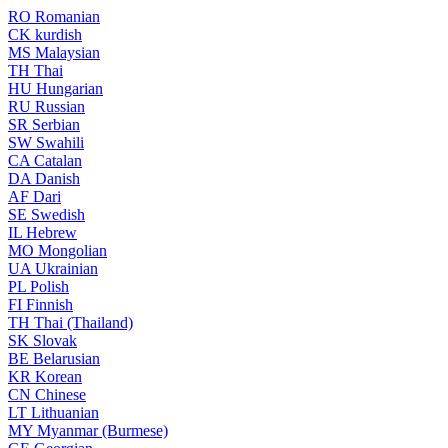
RO
Romanian
CK
kurdish
MS
Malaysian
TH
Thai
HU
Hungarian
RU
Russian
SR
Serbian
SW
Swahili
CA
Catalan
DA
Danish
AF
Dari
SE
Swedish
IL
Hebrew
MO
Mongolian
UA
Ukrainian
PL
Polish
FI
Finnish
TH
Thai (Thailand)
SK
Slovak
BE
Belarusian
KR
Korean
CN
Chinese
LT
Lithuanian
MY
Myanmar (Burmese)