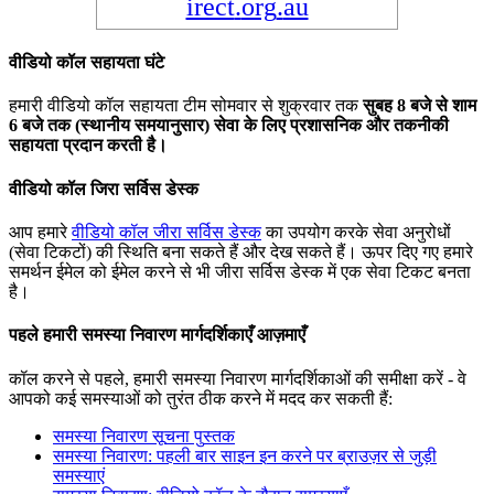
irect
.
org
.
au
व
ड
य
क
ल
स
ह
य
त
घ
ट
ह
म
र
व
ड
य
क
ल
स
ह
य
त
ट
म
स
म
व
र
स
श
क
र
व
र
त
क
स
ब
ह
8
ब
ज
स
श
म
6
ब
ज
त
क
(
स
थ
न
य
स
म
य
न
स
र
)
स
व
क
ल
ए
प
र
श
स
न
क
औ
र
त
क
न
क
स
ह
य
त
प
र
द
न
क
र
त
ह
।
व
ड
य
क
ल
ज
र
स
र
स
ड
स
क
आ
प
ह
म
र
व
ड
य
क
ल
ज
र
स
र
स
ड
स
क
क
उ
प
य
ग
क
र
क
स
व
अ
न
र
ध
(
स
व
ट
क
ट
)
क
स
त
ब
न
स
क
त
ह
औ
र
द
ख
स
क
त
ह
।
ऊ
प
र
द
ए
ग
ए
ह
म
र
स
म
र
न
ई
म
ल
क
ई
म
ल
क
र
न
स
भ
ज
र
स
र
स
ड
स
क
म
ए
क
स
व
ट
क
ट
ब
न
त
ह
।
प
ह
ल
ह
म
र
स
म
स
य
न
व
र
ण
म
र
द
र
क
ए
आ
ज
म
ए
क
ल
क
र
न
स
प
ह
ल
,
ह
म
र
स
म
स
य
न
व
र
ण
म
र
द
र
क
ओ
क
स
म
क
क
र
-
व
आ
प
क
क
ई
स
म
स
य
ओ
क
त
र
त
ठ
क
क
र
न
म
म
द
द
क
र
स
क
त
ह
:
स
म
स
य
न
व
र
ण
स
च
न
प
स
त
क
स
म
स
य
न
व
र
ण
:
प
ह
ल
ब
र
स
इ
न
इ
न
क
र
न
प
र
ब
र
उ
ज
र
स
ज
ड
स
म
स
य
ए