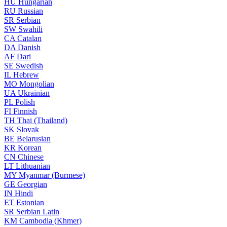
HU
Hungarian
RU
Russian
SR
Serbian
SW
Swahili
CA
Catalan
DA
Danish
AF
Dari
SE
Swedish
IL
Hebrew
MO
Mongolian
UA
Ukrainian
PL
Polish
FI
Finnish
TH
Thai (Thailand)
SK
Slovak
BE
Belarusian
KR
Korean
CN
Chinese
LT
Lithuanian
MY
Myanmar (Burmese)
GE
Georgian
IN
Hindi
ET
Estonian
SR
Serbian Latin
KM
Cambodia (Khmer)