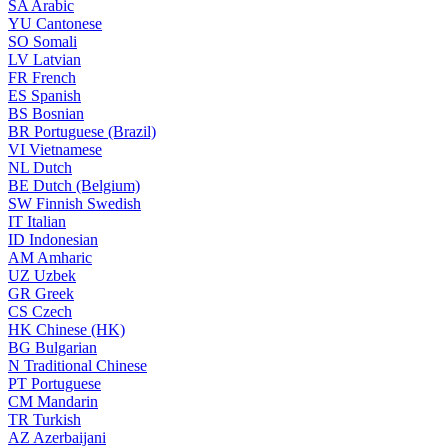
SA
Arabic
YU
Cantonese
SO
Somali
LV
Latvian
FR
French
ES
Spanish
BS
Bosnian
BR
Portuguese (Brazil)
VI
Vietnamese
NL
Dutch
BE
Dutch (Belgium)
SW
Finnish Swedish
IT
Italian
ID
Indonesian
AM
Amharic
UZ
Uzbek
GR
Greek
CS
Czech
HK
Chinese (HK)
BG
Bulgarian
N
Traditional Chinese
PT
Portuguese
CM
Mandarin
TR
Turkish
AZ
Azerbaijani