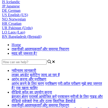
IS
Icelandic
JP
Japanese
DE
German
US
English (US)
NO
Norwegian
HR
Croatian
UR
Pakistan (Urdu)
LO
Laos (Lao)
BN
Bangladesh (Bengali)
Home
तकनीकी आवश्यकताएँ और समस्या निवारण
मदद की ज़रूरत है?
नवीनतम जानकारी
लाइव अपडेट
बुलेटिन
जल्द आ रहा है
आरंभ करना और प्रशिक्षण
आरंभ करने के लिए चरण
प्रशिक्षण
प्री-कॉल परीक्षण
मुझे क्या ज़रुरत
है?
एक खाता चाहिए
वीडियो कॉल का उपयोग करना
इंतज़ार क्षेत्र
परामर्श आयोजित करें
प्रशासन
मरीजों के लिए
गाइड और
वीडियो
वर्कफ़्लो
ऐप्स और टूल्स
क्लिनिक डैशबोर्ड
तकनीकी आवश्यकताएँ और समस्या निवारण