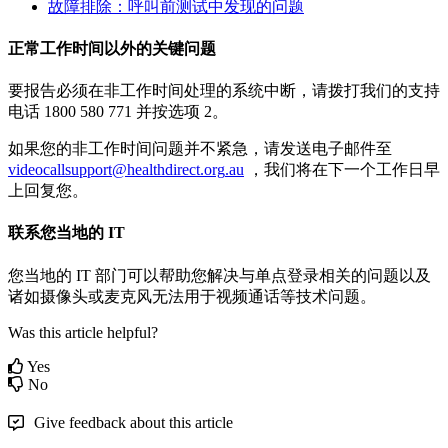
故
障
排
除
：
呼
叫
前
测
试
中
发
现
的
问
题
正
常
工
作
时
间
以
外
的
关
键
问
题
要
报
告
必
须
在
非
工
作
时
间
处
理
的
系
统
中
断
，
请
拨
打
我
们
的
支
持
电
话
1800
580
771
并
按
选
项
2
。
如
果
您
的
非
工
作
时
间
问
题
并
不
紧
急
，
请
发
送
电
子
邮
件
至
videocallsupport
@
healthdirect
.
org
.
au
，
我
们
将
在
下
一
个
工
作
日
早
上
回
复
您
。
联
系
您
当
地
的
IT
您
当
地
的
IT
部
门
可
以
帮
助
您
解
决
与
单
点
登
录
相
关
的
问
题
以
及
诸
如
摄
像
头
或
麦
克
风
无
法
用
于
视
频
通
话
等
技
术
问
题
。
Was this article helpful?
Yes
No
Give feedback about this article