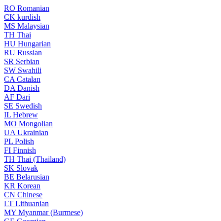
RO
Romanian
CK
kurdish
MS
Malaysian
TH
Thai
HU
Hungarian
RU
Russian
SR
Serbian
SW
Swahili
CA
Catalan
DA
Danish
AF
Dari
SE
Swedish
IL
Hebrew
MO
Mongolian
UA
Ukrainian
PL
Polish
FI
Finnish
TH
Thai (Thailand)
SK
Slovak
BE
Belarusian
KR
Korean
CN
Chinese
LT
Lithuanian
MY
Myanmar (Burmese)