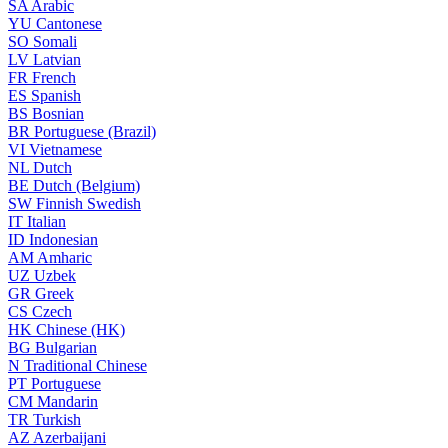
SA
Arabic
YU
Cantonese
SO
Somali
LV
Latvian
FR
French
ES
Spanish
BS
Bosnian
BR
Portuguese (Brazil)
VI
Vietnamese
NL
Dutch
BE
Dutch (Belgium)
SW
Finnish Swedish
IT
Italian
ID
Indonesian
AM
Amharic
UZ
Uzbek
GR
Greek
CS
Czech
HK
Chinese (HK)
BG
Bulgarian
N
Traditional Chinese
PT
Portuguese
CM
Mandarin
TR
Turkish
AZ
Azerbaijani