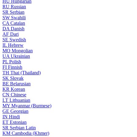
HU
Hungarian
RU
Russian
SR
Serbian
SW
Swahili
CA
Catalan
DA
Danish
AF
Dari
SE
Swedish
IL
Hebrew
MO
Mongolian
UA
Ukrainian
PL
Polish
FI
Finnish
TH
Thai (Thailand)
SK
Slovak
BE
Belarusian
KR
Korean
CN
Chinese
LT
Lithuanian
MY
Myanmar (Burmese)
GE
Georgian
IN
Hindi
ET
Estonian
SR
Serbian Latin
KM
Cambodia (Khmer)