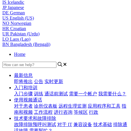
IS
Icelandic
JP
Japanese
DE
German
US
English (US)
NO
Norwegian
HR
Croatian
UR
Pakistan (Urdu)
LO
Laos (Lao)
BN
Bangladesh (Bengali)
Home
最新信息
即将推出
公告
实时更新
入门和培训
入门步骤
训练
通话前测试
需要一个帐户
我需要什么？
使用视频通话
对于患者
诊所仪表板
远程生理监测
应用程序和工具
指
南和视频
工作流程
进行咨询
等候区
行政
技术要求和故障排除
故障排除预呼叫测试
对于 IT
兼容设备
技术基础
排除通
话故障
需要幫忙？