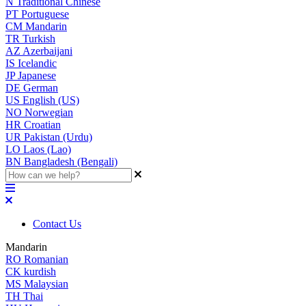
N
Traditional Chinese
PT
Portuguese
CM
Mandarin
TR
Turkish
AZ
Azerbaijani
IS
Icelandic
JP
Japanese
DE
German
US
English (US)
NO
Norwegian
HR
Croatian
UR
Pakistan (Urdu)
LO
Laos (Lao)
BN
Bangladesh (Bengali)
Contact Us
Mandarin
RO
Romanian
CK
kurdish
MS
Malaysian
TH
Thai