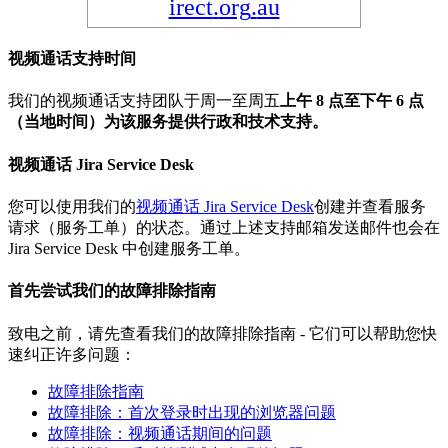
irect
.
org
.
au
视
频
通
话
支
持
时
间
我
们
的
视
频
通
话
支
持
团
队
于
周
一
至
周
五
上
午
8
点
至
下
午
6
点
（
当
地
时
间
）
为
该
服
务
提
供
行
政
和
技
术
支
持
。
视
频
通
话
Jira
Service
Desk
您
可
以
使
用
我
们
的
视
频
通
话
Jira
Service
Desk
创
建
并
查
看
服
务
请
求
（
服
务
工
单
）
的
状
态
。
通
过
上
述
支
持
邮
箱
发
送
邮
件
也
会
在
Jira
Service
Desk
中
创
建
服
务
工
单
。
首
先
尝
试
我
们
的
故
障
排
除
指
南
致
电
之
前
，
请
先
查
看
我
们
的
故
障
排
除
指
南
-
它
们
可
以
帮
助
您
快
速
纠
正
许
多
问
题
：
故
障
排
除
指
南
故
障
排
除
：
首
次
登
录
时
出
现
的
浏
览
器
问
题
故
障
排
除
：
视
频
通
话
期
间
的
问
题