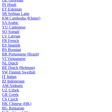
GE
Georgian
IN
Hindi
ET
Estonian
SR
Serbian Latin
KM
Cambodia (Khmer)
SA
Arabic
YU
Cantonese
SO
Somali
LV
Latvian
FR
French
ES
Spanish
BS
Bosnian
BR
Portuguese (Brazil)
VI
Vietnamese
NL
Dutch
BE
Dutch (Belgium)
SW
Finnish Swedish
IT
Italian
ID
Indonesian
AM
Amharic
UZ
Uzbek
GR
Greek
CS
Czech
HK
Chinese (HK)
BG
Bulgarian