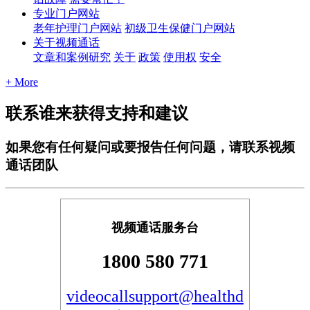
专业门户网站
老年护理门户网站
初级卫生保健门户网站
关于视频通话
文章和案例研究
关于
政策
使用权
安全
+ More
联系谁来获得支持和建议
如果您有任何疑问或要报告任何问题，请联系视频
通话团队
视
频
通
话
服
务
台
1800
580
771
videocallsupport
@
healthd