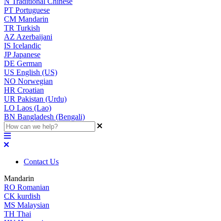
N
Traditional Chinese
PT
Portuguese
CM
Mandarin
TR
Turkish
AZ
Azerbaijani
IS
Icelandic
JP
Japanese
DE
German
US
English (US)
NO
Norwegian
HR
Croatian
UR
Pakistan (Urdu)
LO
Laos (Lao)
BN
Bangladesh (Bengali)
Contact Us
Mandarin
RO
Romanian
CK
kurdish
MS
Malaysian
TH
Thai