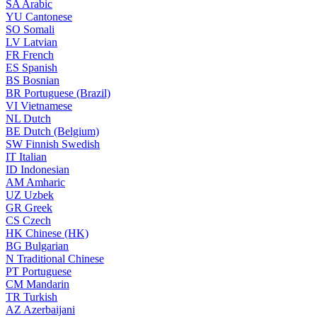
SA
Arabic
YU
Cantonese
SO
Somali
LV
Latvian
FR
French
ES
Spanish
BS
Bosnian
BR
Portuguese (Brazil)
VI
Vietnamese
NL
Dutch
BE
Dutch (Belgium)
SW
Finnish Swedish
IT
Italian
ID
Indonesian
AM
Amharic
UZ
Uzbek
GR
Greek
CS
Czech
HK
Chinese (HK)
BG
Bulgarian
N
Traditional Chinese
PT
Portuguese
CM
Mandarin
TR
Turkish
AZ
Azerbaijani