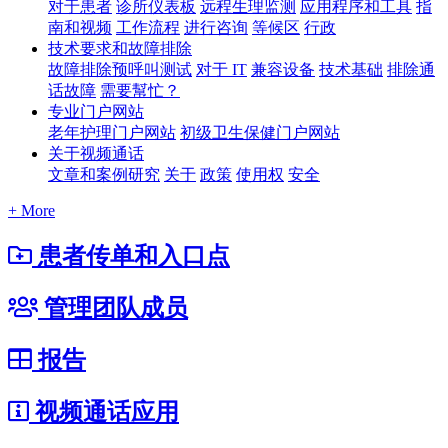
对于患者
诊所仪表板
远程生理监测
应用程序和工具
指
南和视频
工作流程
进行咨询
等候区
行政
技术要求和故障排除
故障排除预呼叫测试
对于 IT
兼容设备
技术基础
排除通
话故障
需要幫忙？
专业门户网站
老年护理门户网站
初级卫生保健门户网站
关于视频通话
文章和案例研究
关于
政策
使用权
安全
+ More
患者传单和入口点
管理团队成员
报告
视频通话应用