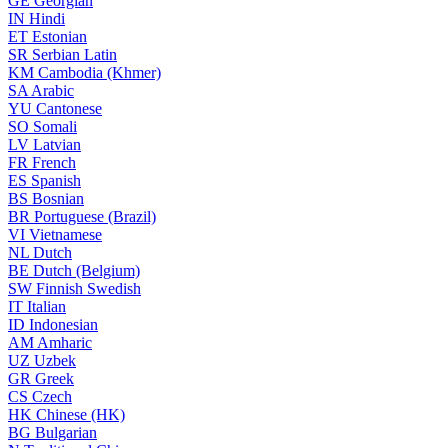
GE
Georgian
IN
Hindi
ET
Estonian
SR
Serbian Latin
KM
Cambodia (Khmer)
SA
Arabic
YU
Cantonese
SO
Somali
LV
Latvian
FR
French
ES
Spanish
BS
Bosnian
BR
Portuguese (Brazil)
VI
Vietnamese
NL
Dutch
BE
Dutch (Belgium)
SW
Finnish Swedish
IT
Italian
ID
Indonesian
AM
Amharic
UZ
Uzbek
GR
Greek
CS
Czech
HK
Chinese (HK)
BG
Bulgarian