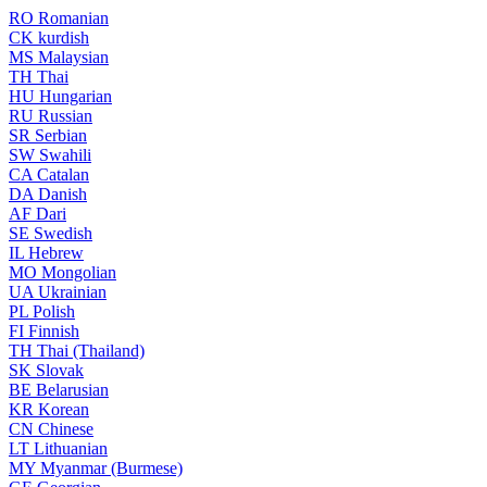
RO
Romanian
CK
kurdish
MS
Malaysian
TH
Thai
HU
Hungarian
RU
Russian
SR
Serbian
SW
Swahili
CA
Catalan
DA
Danish
AF
Dari
SE
Swedish
IL
Hebrew
MO
Mongolian
UA
Ukrainian
PL
Polish
FI
Finnish
TH
Thai (Thailand)
SK
Slovak
BE
Belarusian
KR
Korean
CN
Chinese
LT
Lithuanian
MY
Myanmar (Burmese)