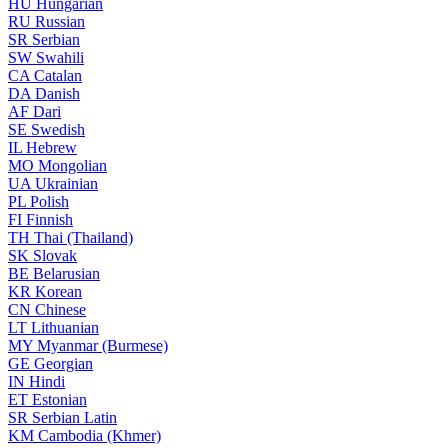
HU
Hungarian
RU
Russian
SR
Serbian
SW
Swahili
CA
Catalan
DA
Danish
AF
Dari
SE
Swedish
IL
Hebrew
MO
Mongolian
UA
Ukrainian
PL
Polish
FI
Finnish
TH
Thai (Thailand)
SK
Slovak
BE
Belarusian
KR
Korean
CN
Chinese
LT
Lithuanian
MY
Myanmar (Burmese)
GE
Georgian
IN
Hindi
ET
Estonian
SR
Serbian Latin
KM
Cambodia (Khmer)