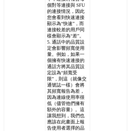
個
對
等
連
接
與
SFU
的
連
接
情
況
，
因
此
您
會
看
到
快
速
連
接
顯
示
為
“
快
速
”
，
而
連
接
較
差
的
用
戶
同
樣
會
顯
示
為
“
差
”
。
5
.
通
話
中
的
品
質
設
定
會
影
響
頻
寬
使
用
量
。
例
如
，
如
果
一
個
擁
有
快
速
連
接
的
通
話
方
將
其
品
質
設
定
設
為
“
頻
寬
受
限
”
，
則
這
（
就
像
交
通
號
誌
一
樣
）
會
將
其
頻
寬
報
告
為
差
，
因
為
連
線
使
用
率
很
低
（
儘
管
他
們
擁
有
額
外
的
容
量
）
。
這
讓
我
想
到
，
我
們
也
應
該
在
此
畫
面
上
報
告
使
用
者
選
擇
的
品