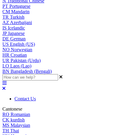
N
Traditional Chinese
PT
Portuguese
CM
Mandarin
TR
Turkish
AZ
Azerbaijani
IS
Icelandic
JP
Japanese
DE
German
US
English (US)
NO
Norwegian
HR
Croatian
UR
Pakistan (Urdu)
LO
Laos (Lao)
BN
Bangladesh (Bengali)
Contact Us
Cantonese
RO
Romanian
CK
kurdish
MS
Malaysian
TH
Thai