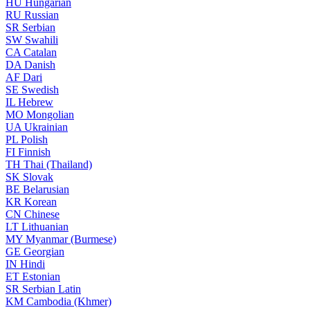
HU
Hungarian
RU
Russian
SR
Serbian
SW
Swahili
CA
Catalan
DA
Danish
AF
Dari
SE
Swedish
IL
Hebrew
MO
Mongolian
UA
Ukrainian
PL
Polish
FI
Finnish
TH
Thai (Thailand)
SK
Slovak
BE
Belarusian
KR
Korean
CN
Chinese
LT
Lithuanian
MY
Myanmar (Burmese)
GE
Georgian
IN
Hindi
ET
Estonian
SR
Serbian Latin
KM
Cambodia (Khmer)