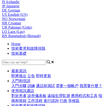
IS
Icelandic
JP
Japanese
DE
German
US
English (US)
NO
Norwegian
HR
Croatian
UR
Pakistan (Urdu)
LO
Laos (Lao)
BN
Bangladesh (Bengali)
Home
技術要求和故障排除
技術基礎
最新資訊
即將推出
公告
即時更新
入門和培訓
入門步驟
訓練
通話前測試
需要一個帳戶
我需要什麼？
使用視訊通話
對於患者
診所儀表板
遠端生理監測
應用程式和工具
指
南和視頻
工作流程
進行諮詢
行政
等候區
技術要求和故障排除