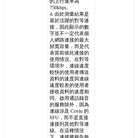
的
上
行
速
率
為
750kbps
。
4
.
由
於
測
量
結
果
是
基
於
活
躍
的
對
等
連
接
，
因
此
顯
示
的
數
字
並
不
一
定
代
表
個
人
網
路
連
接
的
最
大
頻
寬
容
量
，
而
是
代
表
當
前
彼
此
連
接
的
使
用
情
況
。
在
對
等
環
境
中
，
連
線
速
度
較
快
的
使
用
者
傳
送
資
料
的
速
度
與
連
線
速
度
較
差
的
使
用
者
接
收
資
料
的
速
度
相
同
。
啟
用
通
話
錄
音
的
服
務
除
外
，
因
為
連
線
涉
及
Coviu
的
SFU
，
而
不
是
直
接
連
接
到
其
他
對
等
連
線
。
在
這
種
情
況
下
，
連
接
將
報
告
每