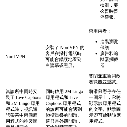
檢
測
，
要
么
暫
時
暫
停
警
報
。
禁
用
兩
者
：
進
階
瀏
覽
安
裝
了
NordVPN
的
保
護
客
戶
在
撥
打
電
話
時
廣
告
和
追
Nord
VPN
可
能
會
錯
誤
地
看
到
蹤
器
攔
截
白
螢
幕
或
黑
屏
。
器
關
閉
並
重
新
開
啟
瀏
覽
器
並
重
試
。
當
診
所
中
同
時
安
同
時
啟
用
2M
Lingo
將
滑
鼠
懸
停
在
任
裝
了
Live
Captions
應
用
程
式
和
Live
一
圖
示
上
，
它
將
和
2M
Lingo
應
用
Captions
應
用
程
式
顯
示
該
應
用
程
式
程
式
時
，
視
訊
通
的
診
所
可
能
會
遇
到
的
文
字
。
點
擊
圖
話
螢
幕
中
兩
個
應
徽
標
重
疊
的
問
題
。
示
即
可
啟
動
該
應
用
程
式
的
控
製
圖
這
只
是
外
觀
問
題
，
用
程
式
。