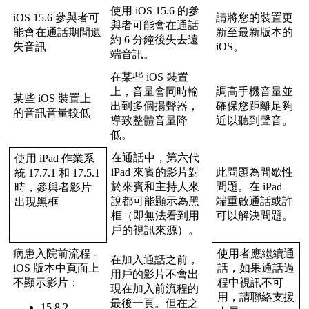
使
用
iOS
15
.
6
的
參
iOS
15
.
6
參
與
者
可
請
將
您
的
裝
置
更
與
者
可
能
會
在
通
話
能
會
在
通
話
期
間
遺
新
至
最
新
版
本
的
約
6
分
鐘
後
失
去
遠
失
音
訊
iOS
。
端
音
訊
。
在
某
些
iOS
裝
置
上
，
音
量
會
同
時
輸
調
高
手
機
音
量
並
某
些
iOS
裝
置
上
出
到
多
個
揚
聲
器
，
確
保
您
距
離
足
夠
的
音
訊
音
量
較
低
導
致
整
體
音
量
降
近
以
聽
到
聲
音
。
低
。
在
通
話
中
，
第
六
代
使
用
iPad
作
業
系
iPad
來
賓
的
影
片
對
此
問
題
為
間
歇
性
統
17
.
7
.
1
和
17
.
5
.
1
於
來
賓
和
主
持
人
來
問
題
。
在
iPad
時
，
參
與
者
影
片
說
都
可
能
顯
示
為
黑
端
重
啟
通
話
或
許
出
現
黑
框
框
（
即
無
法
看
到
用
可
以
解
決
問
題
。
戶
的
視
訊
來
源
）
。
病
患
入
院
前
流
程
-
使
用
者
應
繼
續
通
在
加
入
通
話
之
前
，
iOS
版
本
中
頁
面
上
話
，
如
果
通
話
過
用
戶
的
影
片
不
會
出
不
顯
示
影
片
：
程
中
視
訊
不
可
現
在
加
入
前
流
程
的
用
，
請
聯
絡
支
援
最
後
一
頁
。
但
在
之
15
.
8
.
2