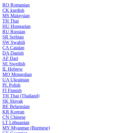
RO
Romanian
CK
kurdish
MS
Malaysian
TH
Thai
HU
Hungarian
RU
Russian
SR
Serbian
SW
Swahili
CA
Catalan
DA
Danish
AF
Dari
SE
Swedish
IL
Hebrew
MO
Mongolian
UA
Ukrainian
PL
Polish
FI
Finnish
TH
Thai (Thailand)
SK
Slovak
BE
Belarusian
KR
Korean
CN
Chinese
LT
Lithuanian
MY
Myanmar (Burmese)