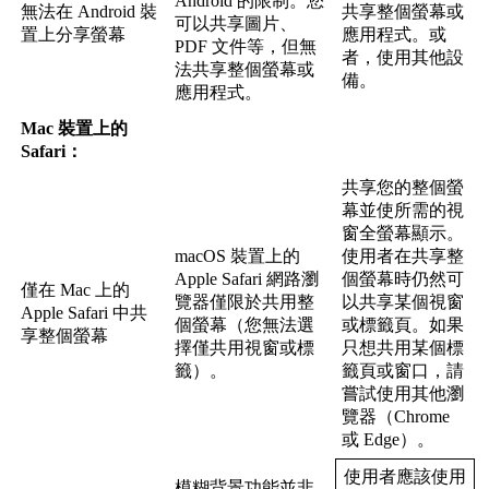
Android
的
限
制
。
您
無
法
在
Android
裝
共
享
整
個
螢
幕
或
可
以
共
享
圖
片
、
置
上
分
享
螢
幕
應
用
程
式
。
或
PDF
文
件
等
，
但
無
者
，
使
用
其
他
設
法
共
享
整
個
螢
幕
或
備
。
應
用
程
式
。
Mac
裝
置
上
的
Safari
：
共
享
您
的
整
個
螢
幕
並
使
所
需
的
視
窗
全
螢
幕
顯
示
。
macOS
裝
置
上
的
使
用
者
在
共
享
整
Apple
Safari
網
路
瀏
個
螢
幕
時
仍
然
可
僅
在
Mac
上
的
覽
器
僅
限
於
共
用
整
以
共
享
某
個
視
窗
Apple
Safari
中
共
個
螢
幕
（
您
無
法
選
或
標
籤
頁
。
如
果
享
整
個
螢
幕
擇
僅
共
用
視
窗
或
標
只
想
共
用
某
個
標
籤
）
。
籤
頁
或
窗
口
，
請
嘗
試
使
用
其
他
瀏
覽
器
（
Chrome
或
Edge
）
。
使
用
者
應
該
使
用
模
糊
背
景
功
能
並
非