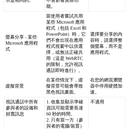
示
是
相
同
的
。
不
會
影
響
實
際
功
能
。
當
使
用
者
嘗
試
共
用
某
些
Microsoft
應
用
程
式
（
包
括
Excel
和
PowerPoint
）
時
，
它
選
擇
要
分
享
的
內
螢
幕
分
享
-
某
些
們
不
會
出
現
在
應
用
容
時
，
請
選
擇
整
Microsoft
應
用
程
程
式
視
窗
中
以
供
選
個
螢
幕
，
而
不
是
式
擇
，
或
無
法
正
確
共
應
用
程
式
。
用
（
這
是
WebRTC
的
限
制
，
允
許
視
訊
通
話
即
時
進
行
）
。
在
某
些
情
況
下
，
虛
在
您
的
網
頁
瀏
覽
虛
擬
背
景
擬
背
景
可
能
會
導
致
器
中
停
用
硬
體
加
黑
色
視
訊
畫
面
。
速
。
視
訊
通
話
中
所
有
1
.
收
集
並
顯
示
準
確
不
適
用
參
與
者
的
設
備
和
資
訊
可
能
需
要
長
達
頻
寬
訊
息
60
秒
的
時
間
。
2
.
只
有
當
一
方
（
參
與
者
的
電
腦
/
裝
置
）