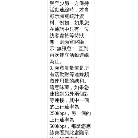
與
至
少
另
一
方
保
持
活
動
連
線
時
，
才
會
顯
示
頻
寬
統
計
資
料
。
例
如
，
如
果
您
在
通
話
中
只
有
一
位
訪
客
處
於
等
待
狀
態
，
則
頻
寬
將
顯
示
“
無
訊
息
”
，
直
到
再
次
建
立
活
動
連
線
為
止
。
3
.
頻
寬
測
量
值
是
所
有
活
動
對
等
連
線
頻
寬
使
用
量
的
總
和
。
這
意
味
著
，
如
果
您
連
接
到
另
外
兩
個
對
等
連
接
，
其
中
一
個
的
上
行
速
率
為
250kbps
，
另
一
個
的
上
行
速
率
為
500kbps
，
那
麼
您
應
該
會
看
到
此
處
顯
示