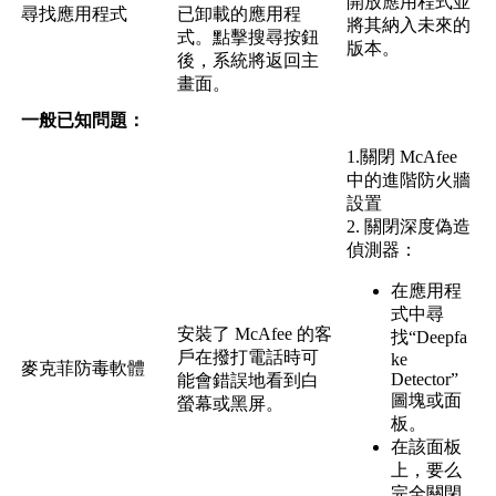
開
放
應
用
程
式
並
尋
找
應
用
程
式
已
卸
載
的
應
用
程
將
其
納
入
未
來
的
式
。
點
擊
搜
尋
按
鈕
版
本
。
後
，
系
統
將
返
回
主
畫
面
。
一
般
已
知
問
題
：
1
.
關
閉
McAfee
中
的
進
階
防
火
牆
設
置
2
.
關
閉
深
度
偽
造
偵
測
器
：
在
應
用
程
式
中
尋
安
裝
了
McAfee
的
客
找
“
Deepfa
戶
在
撥
打
電
話
時
可
ke
麥
克
菲
防
毒
軟
體
Detector
”
能
會
錯
誤
地
看
到
白
圖
塊
或
面
螢
幕
或
黑
屏
。
板
。
在
該
面
板
上
，
要
么
完
全
關
閉