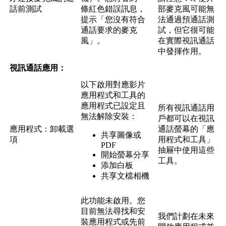
話
前
測
試
條
紅
色
錯
誤
訊
息
，
部
麥
克
風
可
能
無
提
示
「
您
沒
有
符
合
法
通
過
預
通
話
測
通
話
要
求
的
麥
克
試
，
但
它
很
可
能
風
」
。
在
實
際
視
訊
通
話
中
發
揮
作
用
。
視
訊
通
話
應
用
：
以
下
啟
用
對
應
影
片
應
用
程
式
和
工
具
的
應
用
程
式
已
設
定
且
所
有
視
訊
通
話
用
無
法
解
除
安
裝
：
戶
都
可
以
在
視
訊
應
用
程
式
：
卸
載
選
通
話
螢
幕
的
「
應
共
享
圖
像
或
項
用
程
式
和
工
具
」
PDF
抽
屜
中
使
用
這
些
開
始
螢
幕
分
享
工
具
。
添
加
白
板
共
享
文
檔
相
機
此
功
能
未
啟
用
。
您
目
前
無
法
尋
找
和
安
我
們
計
劃
在
未
來
裝
應
用
程
式
或
先
前