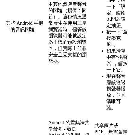
面
中
，
按
中
其
他
參
與
者
聲
音
一
下
「
設
的
問
題
（
揚
聲
器
問
定
」
齒
輪
題
）
。
這
種
情
況
通
以
開
啟
設
某
些
Android
手
機
常
發
生
在
使
用
三
星
定
抽
屜
。
上
的
音
訊
問
題
瀏
覽
器
時
，
儘
管
該
按
一
下
“
選
瀏
覽
器
可
能
被
設
定
擇
麥
克
為
手
機
的
預
設
瀏
覽
風
”
。
器
，
但
實
際
上
並
非
如
果
清
單
安
全
且
受
支
援
的
瀏
中
有
“
揚
聲
覽
器
。
器
”
，
請
按
一
下
它
。
現
在
聲
音
應
該
透
過
揚
聲
器
播
放
，
並
且
清
晰
可
聽
。
Android
裝
置
無
法
共
共
享
圖
片
或
享
螢
幕
-
這
是
PDF
，
無
需
選
擇