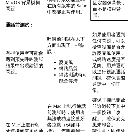
MacOS
背
景
模
糊
固
定
圖
像
背
景
，
在
所
有
版
本
的
Safari
問
題
而
不
是
模
糊
背
中
都
能
正
常
使
用
。
景
。
通
話
前
測
試
：
如
果
使
用
者
遇
到
呼
叫
前
測
試
在
以
下
任
何
問
題
，
可
以
方
面
出
現
了
一
些
錯
檢
查
設
備
是
否
允
誤
：
有
些
使
用
者
可
能
會
許
麥
克
風
使
用
，
遇
到
預
先
呼
叫
測
試
或
網
路
速
度
是
否
麥
克
風
結
果
中
出
現
錯
誤
的
足
夠
。
用
戶
還
可
網
路
品
質
問
題
。
以
進
行
視
訊
通
話
網
路
測
試
時
可
測
試
，
確
保
實
際
能
會
停
滯
通
話
中
一
切
正
常
。
確
保
耳
機
已
開
啟
在
Mac
上
執
行
通
話
並
透
過
按
下
其
中
前
測
試
時
，
使
用
者
一
個
按
鈕
「
喚
無
法
成
功
連
接
藍
牙
醒
」
。
確
保
麥
克
在
Mac
上
進
行
藍
麥
克
風
（
例
如
耳
風
未
靜
音
。
牙
連
接
麥
克
風
的
通
機
）
。
您
將
看
到
一
請
注
意
：
即
使
外