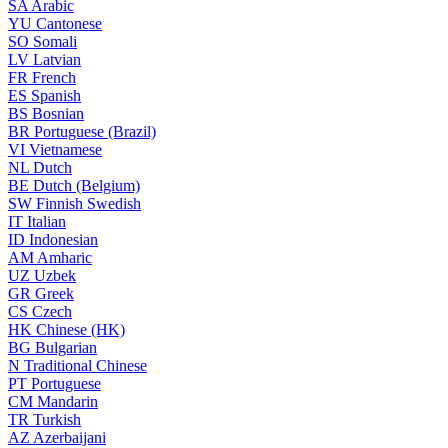
SA
Arabic
YU
Cantonese
SO
Somali
LV
Latvian
FR
French
ES
Spanish
BS
Bosnian
BR
Portuguese (Brazil)
VI
Vietnamese
NL
Dutch
BE
Dutch (Belgium)
SW
Finnish Swedish
IT
Italian
ID
Indonesian
AM
Amharic
UZ
Uzbek
GR
Greek
CS
Czech
HK
Chinese (HK)
BG
Bulgarian
N
Traditional Chinese
PT
Portuguese
CM
Mandarin
TR
Turkish
AZ
Azerbaijani