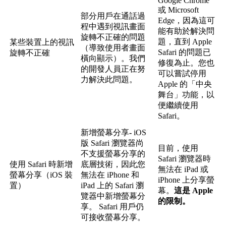
Google
Chrome
或
Microsoft
部
分
用
戶
在
通
話
過
Edge
，
因
為
這
可
程
中
遇
到
視
訊
畫
面
能
有
助
於
解
決
問
旋
轉
不
正
確
的
問
題
題
，
直
到
Apple
某
些
裝
置
上
的
視
訊
（
導
致
使
用
者
畫
面
Safari
的
問
題
已
旋
轉
不
正
確
橫
向
顯
示
）
。
我
們
修
復
為
止
。
您
也
的
開
發
人
員
正
在
努
可
以
嘗
試
停
用
力
解
決
此
問
題
。
Apple
的
「
中
央
舞
台
」
功
能
，
以
便
繼
續
使
用
Safari
。
新
增
螢
幕
分
享
-
iOS
版
Safari
瀏
覽
器
尚
目
前
，
使
用
不
支
援
螢
幕
分
享
的
Safari
瀏
覽
器
時
使
用
Safari
時
新
增
底
層
技
術
，
因
此
您
無
法
在
iPad
或
螢
幕
分
享
（
iOS
裝
無
法
在
iPhone
和
iPhone
上
分
享
螢
置
）
iPad
上
的
Safari
瀏
幕
。
這
是
Apple
覽
器
中
新
增
螢
幕
分
的
限
制
。
享
。
Safari
用
戶
仍
可
接
收
螢
幕
分
享
。