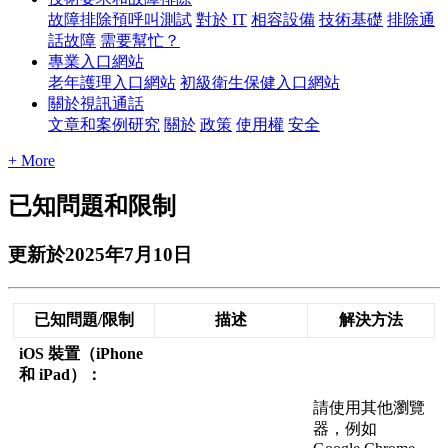
故障排除預呼叫測試
對於 IT
相容設備
技術基礎
排除通
話故障
需要幫忙？
專業入口網站
老年護理入口網站
初級衛生保健入口網站
關於視訊通話
文章和案例研究
關於
政策
使用權
安全
+ More
已知問題和限制
更新於2025年7月10日
已
知
問
題
/
限
制
描
述
解
決
方
法
iOS
裝
置
（
iPhone
和
iPad
）
：
請
使
用
其
他
瀏
覽
器
，
例
如