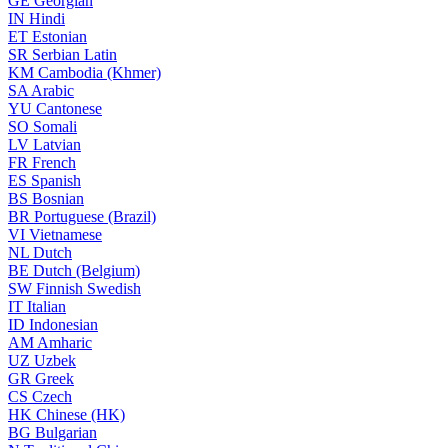
GE
Georgian
IN
Hindi
ET
Estonian
SR
Serbian Latin
KM
Cambodia (Khmer)
SA
Arabic
YU
Cantonese
SO
Somali
LV
Latvian
FR
French
ES
Spanish
BS
Bosnian
BR
Portuguese (Brazil)
VI
Vietnamese
NL
Dutch
BE
Dutch (Belgium)
SW
Finnish Swedish
IT
Italian
ID
Indonesian
AM
Amharic
UZ
Uzbek
GR
Greek
CS
Czech
HK
Chinese (HK)
BG
Bulgarian