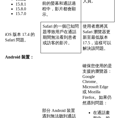
人
員
。
前
的
螢
幕
和
通
話
過
15
.
8
.
1
15
.
8
.
0
程
中
，
影
片
都
會
顯
15
.
7
.
0
示
。
Safari
的
一
個
已
知
問
使
用
者
應
將
其
題
導
致
用
戶
在
通
話
Safari
瀏
覽
器
更
iOS
版
本
17
.
4
的
期
間
無
法
看
到
患
者
新
至
最
低
版
本
Safari
問
題
。
或
訪
客
的
影
片
。
17
.
5
，
這
樣
可
以
解
決
該
問
題
。
Android
裝
置
：
確
保
您
使
用
的
是
支
援
的
瀏
覽
器
：
Google
Chrome
、
Microsoft
Edge
或
Mozilla
Firefox
。
如
果
仍
然
遇
到
問
題
：
部
分
Android
裝
置
在
通
話
畫
遇
到
無
法
聽
到
通
話