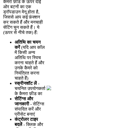
क
म
र
फ
ड
क
ऊ
प
र
द
ई
ओ
र
ब
ट
न
क
ए
क
ड
र
प
ड
उ
न
म
न
ह
त
ह
,
ज
स
स
आ
प
क
ई
फ
क
श
न
क
र
स
क
त
ह
औ
र
म
न
च
ह
स
ट
ग
च
न
स
क
त
ह
।
य
(
ऊ
प
र
स
न
च
त
क
)
ह
:
अ
त
थ
क
च
य
न
क
र
(
य
द
आ
प
क
ल
म
क
स
अ
न
य
अ
त
थ
प
र
स
च
क
र
न
च
ह
त
ह
औ
र
उ
न
क
क
म
र
क
न
य
त
त
क
र
न
च
ह
त
ह
)
स
क
र
न
श
ट
ल
-
च
य
न
त
उ
प
य
ग
क
र
क
क
म
र
फ
ड
क
स
ट
ग
स
औ
र
ज
न
क
र
-
स
ट
ग
स
स
प
द
त
क
र
औ
र
प
र
स
ट
ब
न
ए
क
ट
र
ल
र
ट
इ
प
ब
द
ल
-
क
क
औ
र