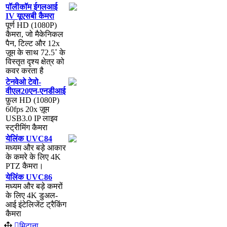
प
ल
क
म
ई
ग
ल
आ
ई
IV
य
ए
स
ब
क
म
र
प
र
HD
(
1080P
)
क
म
र
,
ज
म
क
न
क
ल
प
न
,
ट
ल
ट
औ
र
12x
ज
म
क
स
थ
72
.
5
˚
क
व
स
त
त
द
श
य
क
त
र
क
क
व
र
क
र
त
ह
ट
न
व
ओ
ट
व
-
व
ए
ल
20
ए
न
-
ए
न
ड
आ
ई
फ
ल
HD
(
1080P
)
60fps
20x
ज
म
USB3
.
0
IP
ल
इ
व
स
ट
र
म
ग
क
म
र
य
ल
क
UVC84
म
ध
य
म
औ
र
ब
ड
आ
क
र
क
क
म
र
क
ल
ए
4K
PTZ
क
म
र
।
य
ल
क
UVC86
म
ध
य
म
औ
र
ब
ड
क
म
र
क
ल
ए
4K
ड
अ
ल
-
आ
ई
इ
ट
ल
ज
ट
ट
र
क
ग
क
म
र
म
ट
न