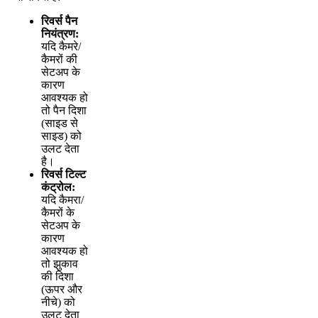
र
व
र
प
न
न
य
त
र
ण
:
य
द
क
म
र
/
क
म
र
क
स
ट
अ
प
क
क
र
ण
आ
व
श
य
क
ह
त
प
न
द
श
(
स
इ
ड
स
स
इ
ड
)
क
उ
ल
ट
द
त
ह
।
र
व
र
ट
ल
ट
क
ट
र
ल
:
य
द
क
म
र
/
क
म
र
क
स
ट
अ
प
क
क
र
ण
आ
व
श
य
क
ह
त
झ
क
व
क
द
श
(
ऊ
प
र
औ
र
न
च
)
क
उ
ल
ट
द
त