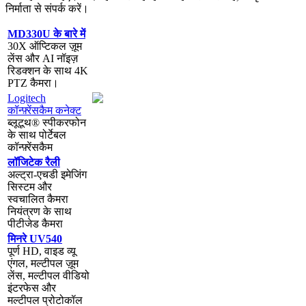
न
र
त
स
स
प
र
क
र
।
MD330U
क
ब
र
म
30X
ऑ
प
क
ल
ज
म
ल
स
औ
र
AI
न
इ
ज
र
ड
क
श
न
क
स
थ
4K
PTZ
क
म
र
।
Logitech
क
न
फ
र
स
क
म
क
न
क
ट
ब
ल
ट
थ
®
स
प
क
र
फ
न
क
स
थ
प
र
ब
ल
क
न
फ
र
स
क
म
ल
ज
ट
क
र
ल
अ
ल
ट
र
-
ए
च
ड
इ
म
ज
ग
स
स
ट
म
औ
र
स
व
च
ल
त
क
म
र
न
य
त
र
ण
क
स
थ
प
ट
ज
ड
क
म
र
म
न
र
UV540
प
र
HD
,
व
इ
ड
व
य
ए
ग
ल
,
म
ल
ट
प
ल
ज
म
ल
स
,
म
ल
ट
प
ल
व
ड
य
इ
ट
र
फ
स
औ
र
म
ल
ट
प
ल
प
र
ट
क
ल