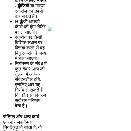
क
र
न
क
ल
ए
+
औ
र
-
क
ज
य
य
म
उ
स
स
क
र
ल
क
उ
प
य
ग
क
र
स
क
त
ह
।
H
क
ज
आ
प
क
क
म
र
क
ह
म
स
ट
ग
प
र
ल
ज
ए
ग
।
स
क
र
न
प
र
क
स
व
श
ष
ट
स
थ
न
प
र
क
क
क
र
न
स
व
ह
ब
द
स
क
र
न
क
म
ध
य
म
च
ल
ज
ए
ग
।
न
य
त
र
ण
क
स
ब
ध
म
क
छ
क
म
र
अ
न
य
क
त
ल
न
म
अ
ध
क
स
व
द
न
श
ल
ह
ग
,
इ
स
ल
ए
आ
प
य
ह
न
र
य
ल
स
क
त
ह
क
क
न
स
व
क
ल
प
स
र
त
म
प
र
ण
म
द
त
ह
।
स
ट
ग
स
औ
र
अ
न
य
क
र
ए
क
ब
र
ज
ब
क
म
र
न
य
त
त
ह
ज
त
ह
,
त