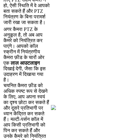
ह
,
ऐ
स
स
त
म
व
आ
प
क
ब
त
स
क
त
ह
औ
र
PTZ
न
य
त
र
ण
क
ब
न
प
र
म
र
ज
र
र
ख
ज
स
क
त
ह
।
अ
ग
र
क
म
र
PTZ
क
अ
न
क
ल
ह
,
त
अ
ब
आ
प
क
म
र
क
न
य
त
त
क
र
प
ए
ग
।
आ
प
क
क
ल
स
क
र
न
म
न
य
त
र
ण
य
क
म
र
फ
ड
क
च
र
ओ
र
ए
क
ल
ल
आ
उ
ट
ल
इ
न
द
ख
ई
द
ग
,
ज
स
क
इ
स
उ
द
ह
र
ण
म
द
ख
य
ग
य
ह
।
च
य
न
त
क
म
र
फ
ड
क
अ
ध
क
स
प
ष
ट
र
प
स
द
ख
न
क
ल
ए
,
आ
प
अ
प
न
स
व
य
क
द
श
य
छ
ट
क
र
स
क
त
ह
औ
र
द
स
र
प
र
त
भ
ग
प
र
ध
य
न
क
द
त
क
र
स
क
त
ह
।
म
ल
ट
-
प
र
न
क
ल
म
आ
प
क
स
प
र
त
भ
ग
क
प
न
क
र
स
क
त
ह
औ
र
उ
न
क
क
म
र
क
न
य
त
त