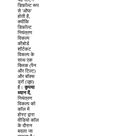
ड
फ
ल
ट
र
प
स
'
ऑ
फ
'
ह
त
ह
,
क
य
क
ड
फ
ल
ट
न
य
त
र
ण
व
क
ल
प
क
ब
र
श
र
क
ट
व
क
ल
प
क
स
थ
ए
क
क
क
(
प
न
औ
र
ट
ल
ट
)
औ
र
ब
क
स
ड
र
(
ज
म
)
ह
।
क
प
य
ध
य
न
द
,
न
य
त
र
ण
व
क
ल
प
क
क
ल
म
ह
स
ट
द
र
व
ड
य
क
ल
क
द
र
न
ब
द
ल
ज