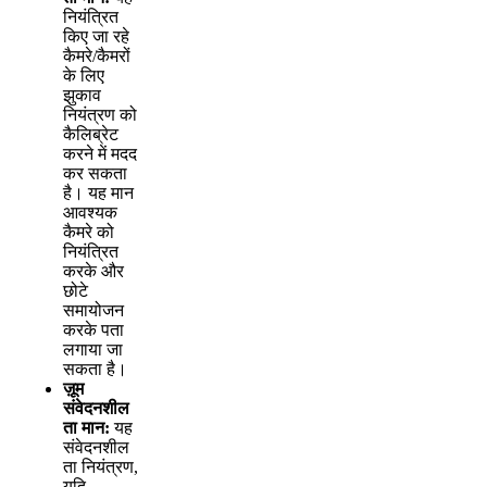
न
य
त
त
क
ए
ज
र
ह
क
म
र
/
क
म
र
क
ल
ए
झ
क
व
न
य
त
र
ण
क
क
ल
ब
र
ट
क
र
न
म
म
द
द
क
र
स
क
त
ह
।
य
ह
म
न
आ
व
श
य
क
क
म
र
क
न
य
त
त
क
र
क
औ
र
छ
ट
स
म
य
ज
न
क
र
क
प
त
ल
ग
य
ज
स
क
त
ह
।
ज
म
स
व
द
न
श
ल
त
म
न
:
य
ह
स
व
द
न
श
ल
त
न
य
त
र
ण
,
य
द