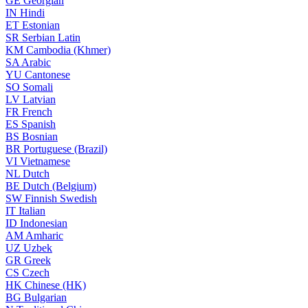
GE
Georgian
IN
Hindi
ET
Estonian
SR
Serbian Latin
KM
Cambodia (Khmer)
SA
Arabic
YU
Cantonese
SO
Somali
LV
Latvian
FR
French
ES
Spanish
BS
Bosnian
BR
Portuguese (Brazil)
VI
Vietnamese
NL
Dutch
BE
Dutch (Belgium)
SW
Finnish Swedish
IT
Italian
ID
Indonesian
AM
Amharic
UZ
Uzbek
GR
Greek
CS
Czech
HK
Chinese (HK)
BG
Bulgarian