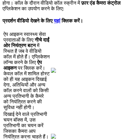
ह
ग
।
क
ल
क
द
र
न
व
ड
य
क
ल
स
क
र
न
म
फ
र
ए
ड
क
म
र
क
ट
र
ल
ए
प
क
श
न
क
उ
प
य
ग
क
र
न
क
ल
ए
:
प
र
द
र
न
व
ड
य
द
ख
न
क
ल
ए
य
ह
क
क
क
र
।
ऐ
प
आ
इ
क
न
स
व
स
थ
य
स
व
प
र
द
त
ओ
क
ल
ए
न
च
द
ई
ओ
र
न
य
त
र
ण
ब
ट
न
म
स
त
ह
ज
ब
व
व
ड
य
क
ल
म
ह
त
ह
।
ए
प
क
श
न
ल
न
च
क
र
न
क
ल
ए
ऐ
प
आ
इ
क
न
प
र
क
क
क
र
।
क
व
ल
क
ल
म
श
म
ल
ह
स
ट
क
ह
य
ह
आ
इ
क
न
द
ख
ई
द
ग
,
अ
त
थ
य
औ
र
अ
न
य
क
ल
क
र
न
व
ल
क
क
स
अ
न
य
प
र
त
भ
ग
क
क
म
र
क
न
य
त
त
क
र
न
क
स
व
ध
न
ह
ह
ग
।
द
ख
ई
द
न
व
ल
प
र
त
भ
ग
च
य
न
ब
क
स
म
,
उ
स
प
र
त
भ
ग
क
च
य
न
क
र
ज
स
क
क
म
र
आ
प
न
य
त
त
क
र
न
च
ह
त
ह
।