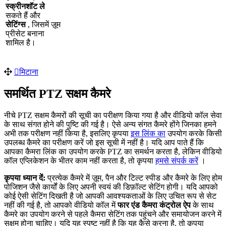
स
क
र
न
श
ट
ल
स
क
त
ह
औ
र
स
ट
ग
स
,
ज
स
म
ज
म
प
र
स
ट
ब
न
न
श
म
ल
ह
।
म
ट
न
स
म
र
त
PTZ
स
क
म
क
म
र
न
च
PTZ
स
क
म
क
म
र
क
स
च
क
प
र
क
ण
क
य
ग
य
ह
औ
र
व
ड
य
क
ल
स
व
क
स
थ
स
ग
त
ह
न
क
प
ष
क
ग
ई
ह
।
ऐ
स
अ
न
य
स
ग
त
क
म
र
ह
ग
ज
न
क
ह
म
न
अ
भ
त
क
प
र
क
ण
न
ह
क
य
ह
,
इ
स
ल
ए
क
प
य
इ
स
ल
क
क
उ
प
य
ग
क
र
क
क
स
उ
प
ल
ब
ध
क
म
र
क
प
र
क
ण
क
र
ज
इ
स
स
च
म
न
ह
ह
।
य
द
आ
प
प
त
ह
क
आ
प
क
क
म
र
ल
क
क
उ
प
य
ग
क
र
क
PTZ
क
स
म
र
न
क
र
त
ह
,
ल
क
न
व
ड
य
क
ल
ए
प
क
श
न
क
भ
त
र
क
म
न
ह
क
र
त
ह
,
त
क
प
य
ह
म
स
स
प
र
क
र
।
क
प
य
ध
य
न
द
:
प
र
त
य
क
क
म
र
म
ज
म
,
प
न
औ
र
ट
ल
ट
स
प
ड
औ
र
क
म
र
क
ल
ए
ह
म
प
ज
श
न
ज
स
क
र
क
ल
ए
अ
प
न
स
व
य
क
ड
फ
ल
ट
स
ट
ग
ह
ग
।
य
द
आ
प
क
क
ई
ऐ
स
स
ट
ग
द
ख
त
ह
ज
आ
प
क
आ
व
श
य
क
त
ओ
क
ल
ए
उ
च
त
र
प
स
स
ट
न
ह
क
ग
ई
ह
,
त
आ
प
क
व
ड
य
क
ल
म
फ
र
ए
ड
क
म
र
क
ट
र
ल
ऐ
प
क
स
थ
क
म
र
क
उ
प
य
ग
क
र
न
स
प
ह
ल
क
म
र
स
ट
ग
त
क
प
ह
च
न
औ
र
स
म
य
ज
न
क
र
न
म
स
क
म
ह
न
च
ह
ए
।
य
द
य
ह
स
प
ष
ट
न
ह
ह
क
य
ह
क
स
क
र
न
ह
,
त
क
प
य