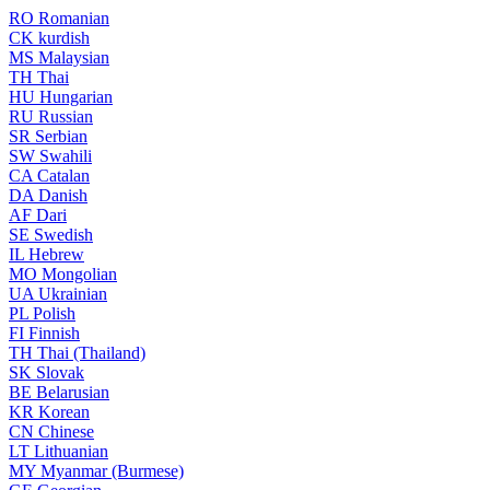
RO
Romanian
CK
kurdish
MS
Malaysian
TH
Thai
HU
Hungarian
RU
Russian
SR
Serbian
SW
Swahili
CA
Catalan
DA
Danish
AF
Dari
SE
Swedish
IL
Hebrew
MO
Mongolian
UA
Ukrainian
PL
Polish
FI
Finnish
TH
Thai (Thailand)
SK
Slovak
BE
Belarusian
KR
Korean
CN
Chinese
LT
Lithuanian
MY
Myanmar (Burmese)