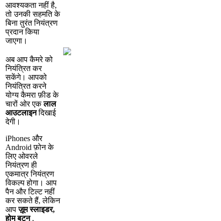
आ
व
श
य
क
त
न
ह
ह
,
त
उ
न
क
स
ह
म
त
क
ब
न
त
र
त
न
य
त
र
ण
प
र
द
न
क
य
ज
ए
ग
।
अ
ब
आ
प
क
म
र
क
न
य
त
त
क
र
स
क
ग
।
आ
प
क
न
य
त
त
क
र
न
य
ग
य
क
म
र
फ
ड
क
च
र
ओ
र
ए
क
ल
ल
आ
उ
ट
ल
इ
न
द
ख
ई
द
ग
।
iPhones
औ
र
Android
फ
न
क
ल
ए
ओ
व
र
ल
न
य
त
र
ण
ह
ए
क
म
त
र
न
य
त
र
ण
व
क
ल
प
ह
ग
।
आ
प
प
न
औ
र
ट
ल
ट
न
ह
क
र
स
क
त
ह
,
ल
क
न
आ
प
ज
म
स
ल
इ
ड
र
,
ह
म
ब
ट
न
,