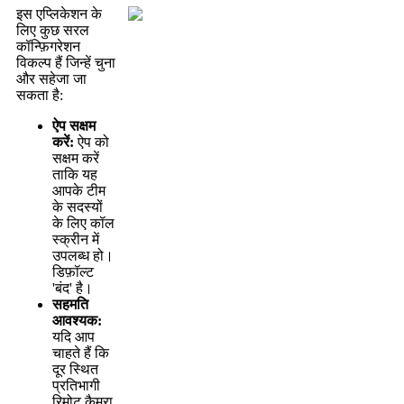
इ
स
ए
प
क
श
न
क
ल
ए
क
छ
स
र
ल
क
न
ग
र
श
न
व
क
ल
प
ह
ज
न
ह
च
न
औ
र
स
ह
ज
ज
स
क
त
ह
:
ऐ
प
स
क
म
क
र
:
ऐ
प
क
स
क
म
क
र
त
क
य
ह
आ
प
क
ट
म
क
स
द
स
य
क
ल
ए
क
ल
स
क
र
न
म
उ
प
ल
ब
ध
ह
।
ड
फ
ल
ट
'
ब
द
'
ह
।
स
ह
म
त
आ
व
श
य
क
:
य
द
आ
प
च
ह
त
ह
क
द
र
स
त
प
र
त
भ
ग
र
म
ट
क
म
र