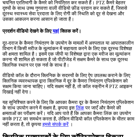
च
य
न
त
प
र
त
भ
ग
क
क
म
र
क
न
य
त
त
क
र
स
क
त
ह
।
PTZ
क
म
र
ब
ह
त
र
द
श
य
क
स
थ
उ
च
च
ग
ण
व
त
व
ल
व
ड
य
फ
ड
प
र
द
न
क
र
स
क
त
ह
,
ज
स
स
द
र
स
थ
स
व
स
थ
य
स
व
प
र
द
त
क
ल
ए
र
ग
क
स
त
क
द
र
स
द
ख
न
औ
र
उ
स
क
आ
क
ल
न
क
र
न
आ
स
न
ह
ज
त
ह
।
प
र
द
र
न
व
ड
य
द
ख
न
क
ल
ए
य
ह
क
क
क
र
।
द
र
-
द
र
ज
क
क
म
र
न
य
त
र
ण
क
उ
प
य
ग
क
म
म
ल
म
अ
स
प
त
ल
य
आ
प
त
क
ल
न
व
भ
ग
म
क
स
म
र
ज
क
म
ल
य
क
न
म
स
ह
य
त
क
र
न
क
ल
ए
ए
क
द
र
स
थ
व
श
ष
ज
क
क
म
त
श
म
ल
ह
।
इ
स
म
ए
क
ज
प
य
व
श
ष
ज
द
र
ए
क
म
र
ज
क
म
ल
य
क
न
क
र
न
भ
श
म
ल
ह
स
क
त
ह
ज
प
ट
ज
ड
म
स
क
म
क
म
र
क
स
थ
ए
क
द
र
स
थ
क
न
क
स
थ
न
प
र
ए
क
न
र
क
स
थ
ह
।
व
ड
य
क
ल
क
द
र
न
क
न
क
क
स
द
स
य
क
ल
ए
ऐ
प
उ
प
ल
ब
ध
क
र
न
क
ल
ए
क
न
क
व
य
व
स
थ
प
क
द
र
क
न
क
म
द
र
क
क
म
र
न
य
त
र
ण
ए
प
क
श
न
क
स
क
म
क
य
ज
न
च
ह
ए
।
य
द
स
क
म
न
ह
ह
,
त
क
ल
स
क
र
न
म
PTZ
आ
इ
क
न
द
ख
ई
न
ह
द
ग
।
य
ह
स
न
श
त
क
र
न
क
ल
ए
क
आ
प
क
क
म
र
द
र
क
क
म
र
न
य
त
र
ण
ए
प
क
श
न
क
स
थ
उ
प
य
ग
क
र
न
म
स
क
म
ह
,
क
प
य
इ
स
ल
क
प
र
ज
ए
औ
र
क
म
र
क
क
म
त
ओ
क
प
र
क
ण
क
र
।
य
द
आ
प
प
त
ह
क
आ
प
क
क
म
र
ल
क
क
उ
प
य
ग
क
र
क
PTZ
क
स
म
र
न
क
र
त
ह
,
ल
क
न
व
ड
य
क
ल
ए
प
क
श
न
क
भ
त
र
क
म
न
ह
क
र
त
ह
,
त
क
प
य
ह
म
स
स
प
र
क
र
।