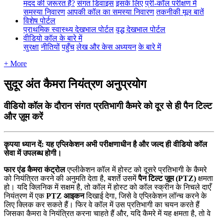
मदद की ज़रूरत है?
संगत डिवाइस
इसके लिए
प्री-कॉल परीक्षण में
समस्या निवारण
आपकी कॉल का समस्या निवारण
तकनीकी मूल बातें
विशेष पोर्टल
प्राथमिक स्वास्थ्य देखभाल पोर्टल
वृद्ध देखभाल पोर्टल
वीडियो कॉल के बारे में
सुरक्षा
नीतियों
पहुँच
लेख और केस अध्ययन
के बारे में
+ More
सुदूर अंत कैमरा नियंत्रण अनुप्रयोग
वीडियो कॉल के दौरान संगत प्रतिभागी कैमरे को दूर से ही पैन टिल्ट
और ज़ूम करें
क
प
य
ध
य
न
द
:
य
ह
ए
प
क
श
न
अ
भ
प
र
क
ण
ध
न
ह
औ
र
ज
ल
द
ह
व
ड
य
क
ल
स
व
म
उ
प
ल
ब
ध
ह
ग
।
फ
र
ए
ड
क
म
र
क
ट
र
ल
ए
प
ल
क
श
न
क
ल
म
ह
स
ट
क
द
स
र
प
र
त
भ
ग
क
क
म
र
क
न
य
त
त
क
र
न
क
अ
न
म
त
द
त
ह
,
ब
श
र
उ
स
म
प
न
ट
ल
ट
ज
म
(
PTZ
)
क
म
त
ह
।
य
द
क
न
क
म
स
क
म
ह
,
त
क
ल
म
ह
स
ट
क
क
ल
स
क
र
न
क
न
च
ल
द
ए
न
य
त
र
ण
म
ए
क
PTZ
आ
इ
क
न
द
ख
ई
द
ग
,
ज
स
व
ए
प
क
श
न
ल
न
च
क
र
न
क
ल
ए
क
क
क
र
स
क
त
ह
।
फ
र
व
क
ल
म
उ
स
प
र
त
भ
ग
क
च
य
न
क
र
त
ह
ज
स
क
क
म
र
व
न
य
त
त
क
र
न
च
ह
त
ह
औ
र
,
य
द
क
म
र
म
य
ह
क
म
त
ह
,
त
व