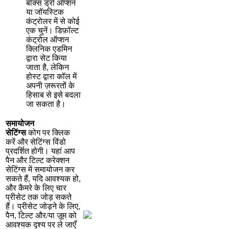
ब
क
स
ड
र
ऑ
प
श
न
य
ज
य
स
क
क
ट
र
ल
र
म
स
क
ई
ए
क
च
न
।
ड
फ
ल
ट
क
ट
र
ल
ऑ
प
श
न
क
न
क
ए
ड
म
न
द
र
स
ट
क
य
ज
त
ह
,
ल
क
न
ह
स
ट
द
र
क
ल
म
अ
प
न
ज
र
र
त
क
ह
स
ब
स
इ
स
ब
द
ल
ज
स
क
त
ह
।
स
म
य
ज
न
स
ट
ग
स
क
ग
प
र
क
क
क
र
औ
र
स
ट
ग
स
व
ड
प
र
द
र
त
ह
ग
।
य
ह
आ
प
प
न
औ
र
ट
ल
ट
क
र
क
श
न
स
ट
ग
स
म
स
म
य
ज
न
क
र
स
क
त
ह
,
य
द
आ
व
श
य
क
ह
,
औ
र
क
म
र
क
ल
ए
च
र
प
र
स
ट
त
क
ज
ड
स
क
त
ह
।
प
र
स
ट
ज
ड
न
क
ल
ए
,
प
न
,
ट
ल
ट
औ
र
/
य
ज
म
क
आ
व
श
य
क
द
श
य
प
र
ल
ज
ए