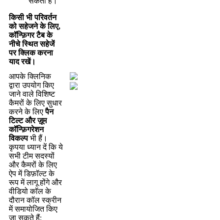
स
क
त
ह
।
क
स
भ
प
र
व
र
न
क
स
ह
ज
न
क
ल
ए
,
क
न
ग
र
ट
ब
क
न
च
स
त
स
ह
ज
प
र
क
क
क
र
न
य
द
र
ख
।
आ
प
क
क
न
क
द
र
उ
प
य
ग
क
ए
ज
न
व
ल
व
श
ष
ट
क
म
र
क
ल
ए
स
ध
र
क
र
न
क
ल
ए
प
न
ट
ल
ट
औ
र
ज
म
क
न
ग
र
श
न
व
क
ल
प
भ
ह
।
क
प
य
ध
य
न
द
क
य
स
भ
ट
म
स
द
स
य
औ
र
क
म
र
क
ल
ए
ऐ
प
म
ड
फ
ल
ट
क
र
प
म
ल
ग
ह
ग
औ
र
व
ड
य
क
ल
क
द
र
न
क
ल
स
क
र
न
म
स
म
य
ज
त
क
ए
ज
स
क
त
ह
: