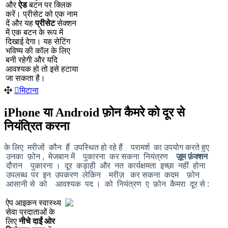
औ
र
ऐ
ड
ब
ट
न
प
र
क
क
क
र
।
प
र
स
ट
क
ए
क
न
म
द
औ
र
य
ह
प
र
स
ट
स
क
श
न
म
ए
क
ब
ट
न
क
र
प
म
द
ख
ई
द
ग
।
य
ह
स
ट
ग
भ
व
ष
य
क
क
ल
क
ल
ए
ब
न
र
ह
ग
औ
र
य
द
आ
व
श
य
क
ह
त
इ
स
ह
ट
य
ज
स
क
त
ह
।
म
ट
न
iPhone
य
Android
फ
न
क
म
र
क
द
र
स
न
य
त
त
क
र
न
क
ल
ए
म
र
ज
क
न
ह
उ
प
स
त
ह
र
ह
ह
प
र
म
र
क
उ
प
य
ग
क
र
त
ह
ए
उ
न
क
फ
न
,
म
ज
ब
न
म
प
क
र
न
क
र
स
क
न
न
य
त
र
ण
ज
म
फ
क
श
न
द
र
न
प
क
र
न
।
द
र
क
ड
ह
औ
र
न
त
क
र
क
म
त
इ
च
छ
न
ह
ह
न
उ
प
ल
ब
ध
प
र
इ
न
उ
प
क
र
ण
ल
क
न
म
र
ज
क
र
स
क
न
क
द
म
फ
न
आ
स
न
स
क
आ
व
श
य
क
प
द
।
क
न
य
त
र
ण
ए
फ
न
क
म
र
द
र
स
:
ऐ
प
आ
इ
क
न
स
व
स
थ
य
स
व
प
र
द
त
ओ
क
ल
ए
न
च
द
ई
ओ
र