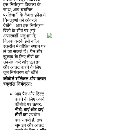
इ
स
न
य
त
र
ण
व
क
ल
प
क
स
थ
,
आ
प
च
य
न
त
प
र
त
भ
ग
क
क
म
र
फ
ड
म
न
य
त
र
ण
क
ओ
व
र
ल
द
ख
ग
।
आ
प
इ
स
न
य
त
र
ण
व
ड
क
श
र
प
र
(
ग
र
अ
प
र
द
र
अ
न
भ
ग
म
)
क
क
क
र
क
इ
स
क
ल
स
क
र
न
म
व
छ
त
स
थ
न
प
र
ल
ज
स
क
त
ह
।
प
न
औ
र
झ
क
व
क
ल
ए
त
र
क
उ
प
य
ग
क
र
औ
र
ज
म
इ
न
औ
र
आ
उ
ट
क
र
न
क
ल
ए
ज
म
न
य
त
र
ण
क
ख
च
।
क
ब
र
श
र
क
ट
औ
र
म
उ
स
स
क
र
ल
न
य
त
र
ण
:
आ
प
प
न
औ
र
ट
ल
ट
क
र
न
क
ल
ए
अ
प
न
क
ब
र
प
र
ऊ
प
र
,
न
च
,
ब
ए
औ
र
द
ए
त
र
क
उ
प
य
ग
क
र
स
क
त
ह
,
त
थ
ज
म
इ
न
औ
र
आ
उ
ट