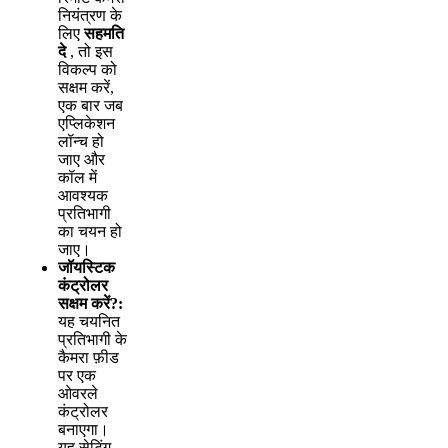
न
य
त
र
ण
क
ल
ए
स
ह
म
त
द
,
त
इ
स
व
क
ल
प
क
स
क
म
क
र
,
ए
क
ब
र
ज
ब
ए
प
क
श
न
ल
न
च
ह
ज
ए
औ
र
क
ल
म
आ
व
श
य
क
प
र
त
भ
ग
क
च
य
न
ह
ज
ए
।
ज
य
स
क
क
ट
र
ल
र
स
क
म
क
र
?
:
य
ह
च
य
न
त
प
र
त
भ
ग
क
क
म
र
फ
ड
प
र
ए
क
ओ
व
र
ल
क
ट
र
ल
र
ब
न
ए
ग
।
य
ह
स
ट
ग