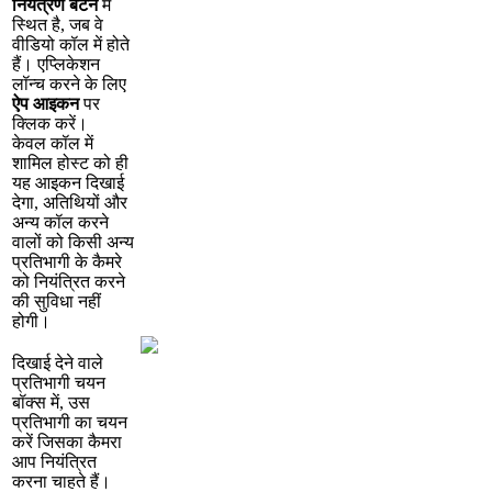
न
य
त
र
ण
ब
ट
न
म
स
त
ह
,
ज
ब
व
व
ड
य
क
ल
म
ह
त
ह
।
ए
प
क
श
न
ल
न
च
क
र
न
क
ल
ए
ऐ
प
आ
इ
क
न
प
र
क
क
क
र
।
क
व
ल
क
ल
म
श
म
ल
ह
स
ट
क
ह
य
ह
आ
इ
क
न
द
ख
ई
द
ग
,
अ
त
थ
य
औ
र
अ
न
य
क
ल
क
र
न
व
ल
क
क
स
अ
न
य
प
र
त
भ
ग
क
क
म
र
क
न
य
त
त
क
र
न
क
स
व
ध
न
ह
ह
ग
।
द
ख
ई
द
न
व
ल
प
र
त
भ
ग
च
य
न
ब
क
स
म
,
उ
स
प
र
त
भ
ग
क
च
य
न
क
र
ज
स
क
क
म
र
आ
प
न
य
त
त
क
र
न
च
ह
त
ह
।