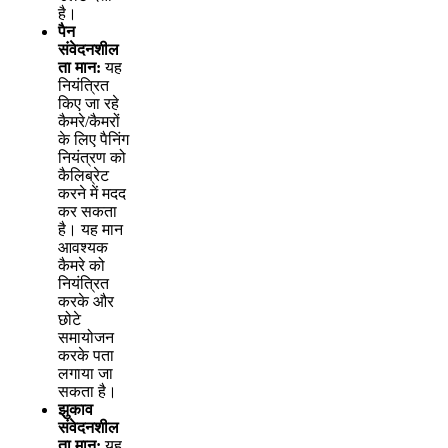
ह
।
प
न
स
व
द
न
श
ल
त
म
न
:
य
ह
न
य
त
त
क
ए
ज
र
ह
क
म
र
/
क
म
र
क
ल
ए
प
न
ग
न
य
त
र
ण
क
क
ल
ब
र
ट
क
र
न
म
म
द
द
क
र
स
क
त
ह
।
य
ह
म
न
आ
व
श
य
क
क
म
र
क
न
य
त
त
क
र
क
औ
र
छ
ट
स
म
य
ज
न
क
र
क
प
त
ल
ग
य
ज
स
क
त
ह
।
झ
क
व
स
व
द
न
श
ल
त
म
न
:
य
ह