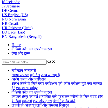
IS
Icelandic
JP
Japanese
DE
German
US
English (US)
NO
Norwegian
HR
Croatian
UR
Pakistan (Urdu)
LO
Laos (Lao)
BN
Bangladesh (Bengali)
Home
वीडियो कॉल का उपयोग करना
ऐप्स और टूल्स
नवीनतम जानकारी
लाइव अपडेट
बुलेटिन
जल्द आ रहा है
आरंभ करना और प्रशिक्षण
आरंभ करने के लिए चरण
प्रशिक्षण
प्री-कॉल परीक्षण
मुझे क्या ज़रुरत
है?
एक खाता चाहिए
वीडियो कॉल का उपयोग करना
इंतज़ार क्षेत्र
परामर्श आयोजित करें
प्रशासन
मरीजों के लिए
गाइड और
वीडियो
वर्कफ़्लो
ऐप्स और टूल्स
क्लिनिक डैशबोर्ड
तकनीकी आवश्यकताएँ और समस्या निवारण