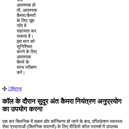
आ
व
श
य
क
ह
त
,
आ
व
श
य
क
क
म
र
/
क
म
र
क
ल
ए
ज
म
ग
त
म
स
ह
य
त
क
र
स
क
त
ह
।
इ
स
म
न
क
स
न
श
त
क
र
न
क
ल
ए
आ
व
श
य
क
क
म
र
क
स
थ
प
र
क
ण
क
र
।
म
ट
न
क
ल
क
द
र
न
स
द
र
अ
त
क
म
र
न
य
त
र
ण
अ
न
प
र
य
ग
क
उ
प
य
ग
क
र
न
ए
क
ब
र
क
न
क
म
स
क
म
औ
र
क
न
ग
र
ह
ज
न
क
ब
द
,
ए
प
क
श
न
स
व
स
थ
य
स
व
प
र
द
त
ओ
(
क
न
क
स
द
स
य
)
क
ल
ए
व
ड
य
क
ल
प
र
म
र
म
उ
प
ल
ब
ध