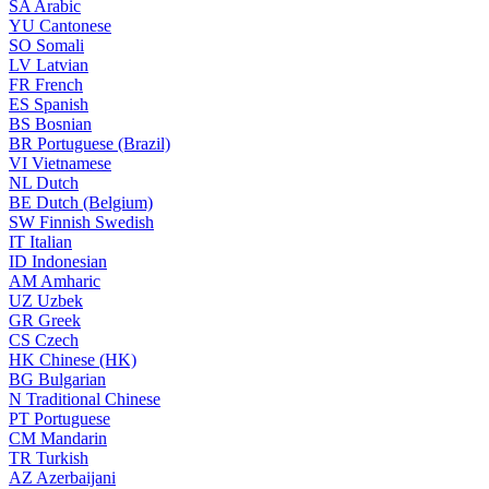
SA
Arabic
YU
Cantonese
SO
Somali
LV
Latvian
FR
French
ES
Spanish
BS
Bosnian
BR
Portuguese (Brazil)
VI
Vietnamese
NL
Dutch
BE
Dutch (Belgium)
SW
Finnish Swedish
IT
Italian
ID
Indonesian
AM
Amharic
UZ
Uzbek
GR
Greek
CS
Czech
HK
Chinese (HK)
BG
Bulgarian
N
Traditional Chinese
PT
Portuguese
CM
Mandarin
TR
Turkish
AZ
Azerbaijani