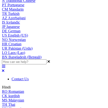
N
Traditional Chinese
PT
Portuguese
CM
Mandarin
TR
Turkish
AZ
Azerbaijani
IS
Icelandic
JP
Japanese
DE
German
US
English (US)
NO
Norwegian
HR
Croatian
UR
Pakistan (Urdu)
LO
Laos (Lao)
BN
Bangladesh (Bengali)
Contact Us
Hindi
RO
Romanian
CK
kurdish
MS
Malaysian
TH
Thai