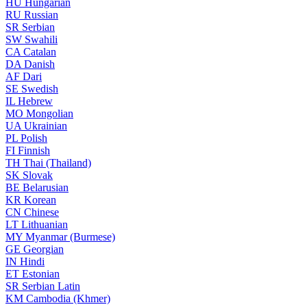
HU
Hungarian
RU
Russian
SR
Serbian
SW
Swahili
CA
Catalan
DA
Danish
AF
Dari
SE
Swedish
IL
Hebrew
MO
Mongolian
UA
Ukrainian
PL
Polish
FI
Finnish
TH
Thai (Thailand)
SK
Slovak
BE
Belarusian
KR
Korean
CN
Chinese
LT
Lithuanian
MY
Myanmar (Burmese)
GE
Georgian
IN
Hindi
ET
Estonian
SR
Serbian Latin
KM
Cambodia (Khmer)