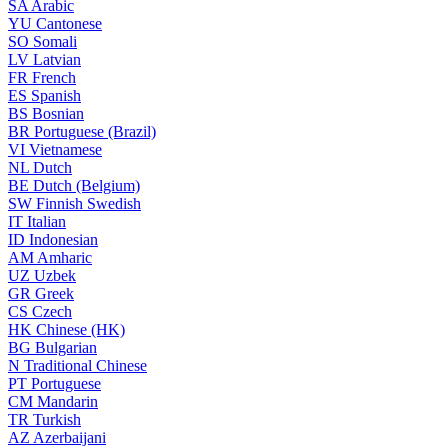
SA
Arabic
YU
Cantonese
SO
Somali
LV
Latvian
FR
French
ES
Spanish
BS
Bosnian
BR
Portuguese (Brazil)
VI
Vietnamese
NL
Dutch
BE
Dutch (Belgium)
SW
Finnish Swedish
IT
Italian
ID
Indonesian
AM
Amharic
UZ
Uzbek
GR
Greek
CS
Czech
HK
Chinese (HK)
BG
Bulgarian
N
Traditional Chinese
PT
Portuguese
CM
Mandarin
TR
Turkish
AZ
Azerbaijani