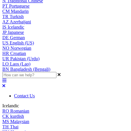
N
Traditional Chinese
PT
Portuguese
CM
Mandarin
TR
Turkish
AZ
Azerbaijani
IS
Icelandic
JP
Japanese
DE
German
US
English (US)
NO
Norwegian
HR
Croatian
UR
Pakistan (Urdu)
LO
Laos (Lao)
BN
Bangladesh (Bengali)
Contact Us
Icelandic
RO
Romanian
CK
kurdish
MS
Malaysian
TH
Thai