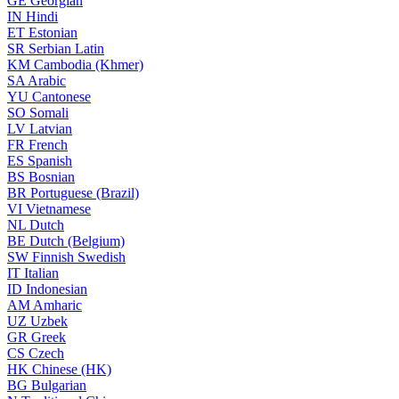
GE
Georgian
IN
Hindi
ET
Estonian
SR
Serbian Latin
KM
Cambodia (Khmer)
SA
Arabic
YU
Cantonese
SO
Somali
LV
Latvian
FR
French
ES
Spanish
BS
Bosnian
BR
Portuguese (Brazil)
VI
Vietnamese
NL
Dutch
BE
Dutch (Belgium)
SW
Finnish Swedish
IT
Italian
ID
Indonesian
AM
Amharic
UZ
Uzbek
GR
Greek
CS
Czech
HK
Chinese (HK)
BG
Bulgarian