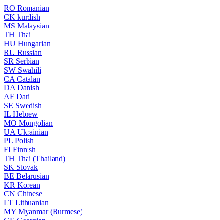
RO
Romanian
CK
kurdish
MS
Malaysian
TH
Thai
HU
Hungarian
RU
Russian
SR
Serbian
SW
Swahili
CA
Catalan
DA
Danish
AF
Dari
SE
Swedish
IL
Hebrew
MO
Mongolian
UA
Ukrainian
PL
Polish
FI
Finnish
TH
Thai (Thailand)
SK
Slovak
BE
Belarusian
KR
Korean
CN
Chinese
LT
Lithuanian
MY
Myanmar (Burmese)