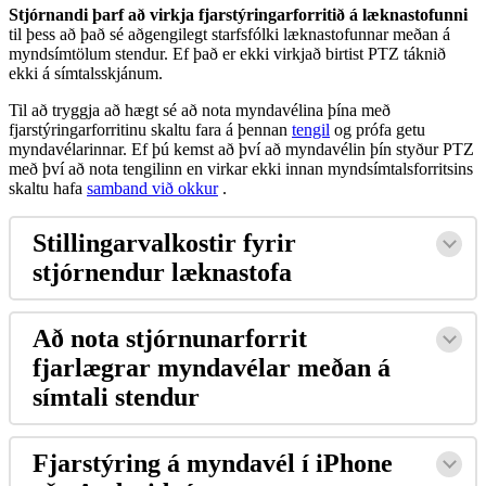
Stj
ó
rnandi
þ
arf
a
ð
virkja
fjarst
ý
ringarforriti
ð
á
l
æ
knastofunni
til
þ
ess
a
ð
þ
a
ð
s
é
a
ð
gengilegt
starfsf
ó
lki
l
æ
knastofunnar
me
ð
an
á
mynds
í
mt
ö
lum
stendur
.
Ef
þ
a
ð
er
ekki
virkja
ð
birtist
PTZ
t
á
kni
ð
ekki
á
s
í
mtalsskj
á
num
.
Til
a
ð
tryggja
a
ð
h
æ
gt
s
é
a
ð
nota
myndav
é
lina
þ
í
na
me
ð
fjarst
ý
ringarforritinu
skaltu
fara
á
þ
ennan
tengil
og
pr
ó
fa
getu
myndav
é
larinnar
.
Ef
þ
ú
kemst
a
ð
þ
v
í
a
ð
myndav
é
lin
þ
í
n
sty
ð
ur
PTZ
me
ð
þ
v
í
a
ð
nota
tengilinn
en
virkar
ekki
innan
mynds
í
mtalsforritsins
skaltu
hafa
samband
vi
ð
okkur
.
Stillingarvalkostir
fyrir
stj
ó
rnendur
l
æ
knastofa
A
ð
nota
stj
ó
rnunarforrit
fjarl
æ
grar
myndav
é
lar
me
ð
an
á
s
í
mtali
stendur
Fjarst
ý
ring
á
myndav
é
l
í
iPhone