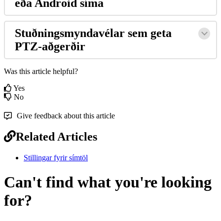
e
ð
a
Android
s
í
ma
Stu
ð
ningsmyndav
é
lar
sem
geta
PTZ
-
a
ð
ger
ð
ir
Was this article helpful?
Yes
No
Give feedback about this article
Related Articles
Stillingar fyrir símtöl
Can't find what you're looking
for?