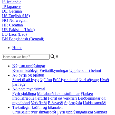
IS
Icelandic
JP
Japanese
DE
German
US
English (US)
NO
Norwegian
HR
Croatian
UR
Pakistan (Urdu)
LO
Laos (Lao)
BN
Bangladesh (Bengali)
Home
Nýjustu upplýsingar
Kemur bráðlega
Fréttatilkynningar
Uppfærslur í beinni
Að byrja og þjálfun
Skref til að byrja
Þjálfun
Próf fyrir símtal
Þarf aðgang
Hvað
þarf ég?
Að nota myndsímtal
Fyrir sjúklinga
Mælaborð læknastofunnar
Fjarlæg
lífeðlisfræðileg eftirlit
Forrit og verkfæri
Leiðbeiningar og
myndbönd
Verkflæði
Biðsvæði
Stjórnsýsla
Halda samráði
Tæknilegar kröfur og bilanaleit
Úrræðaleit fyrir símtalspróf
Fyrir upplýsingatækni
Samhæf