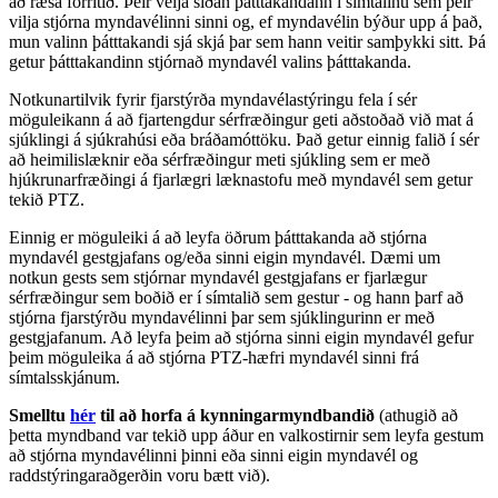
a
ð
r
æ
sa
forriti
ð
.
Þ
eir
velja
s
í
ð
an
þ
á
tttakandann
í
s
í
mtalinu
sem
þ
eir
vilja
stj
ó
rna
myndav
é
linni
sinni
og
,
ef
myndav
é
lin
b
ý
ð
ur
upp
á
þ
a
ð
,
mun
valinn
þ
á
tttakandi
sj
á
skj
á
þ
ar
sem
hann
veitir
sam
þ
ykki
sitt
.
Þ
á
getur
þ
á
tttakandinn
stj
ó
rna
ð
myndav
é
l
valins
þ
á
tttakanda
.
Notkunartilvik
fyrir
fjarst
ý
r
ð
a
myndav
é
last
ý
ringu
fela
í
s
é
r
m
ö
guleikann
á
a
ð
fjartengdur
s
é
rfr
æ
ð
ingur
geti
a
ð
sto
ð
a
ð
vi
ð
mat
á
sj
ú
klingi
á
sj
ú
krah
ú
si
e
ð
a
br
á
ð
am
ó
tt
ö
ku
.
Þ
a
ð
getur
einnig
fali
ð
í
s
é
r
a
ð
heimilisl
æ
knir
e
ð
a
s
é
rfr
æ
ð
ingur
meti
sj
ú
kling
sem
er
me
ð
hj
ú
krunarfr
æ
ð
ingi
á
fjarl
æ
gri
l
æ
knastofu
me
ð
myndav
é
l
sem
getur
teki
ð
PTZ
.
Einnig
er
m
ö
guleiki
á
a
ð
leyfa
ö
ð
rum
þ
á
tttakanda
a
ð
stj
ó
rna
myndav
é
l
gestgjafans
og
/
e
ð
a
sinni
eigin
myndav
é
l
.
D
æ
mi
um
notkun
gests
sem
stj
ó
rnar
myndav
é
l
gestgjafans
er
fjarl
æ
gur
s
é
rfr
æ
ð
ingur
sem
bo
ð
i
ð
er
í
s
í
mtali
ð
sem
gestur
-
og
hann
þ
arf
a
ð
stj
ó
rna
fjarst
ý
r
ð
u
myndav
é
linni
þ
ar
sem
sj
ú
klingurinn
er
me
ð
gestgjafanum
.
A
ð
leyfa
þ
eim
a
ð
stj
ó
rna
sinni
eigin
myndav
é
l
gefur
þ
eim
m
ö
guleika
á
a
ð
stj
ó
rna
PTZ
-
h
æ
fri
myndav
é
l
sinni
fr
á
s
í
mtalsskj
á
num
.
Smelltu
h
é
r
til
a
ð
horfa
á
kynningarmyndbandi
ð
(
athugi
ð
a
ð
þ
etta
myndband
var
teki
ð
upp
á
ð
ur
en
valkostirnir
sem
leyfa
gestum
a
ð
stj
ó
rna
myndav
é
linni
þ
inni
e
ð
a
sinni
eigin
myndav
é
l
og
raddst
ý
ringara
ð
ger
ð
in
voru
b
æ
tt
vi
ð
)
.