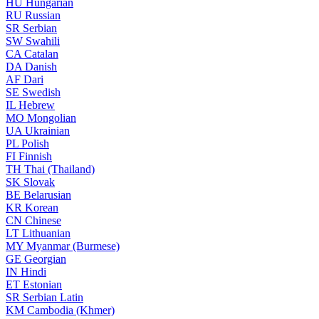
HU
Hungarian
RU
Russian
SR
Serbian
SW
Swahili
CA
Catalan
DA
Danish
AF
Dari
SE
Swedish
IL
Hebrew
MO
Mongolian
UA
Ukrainian
PL
Polish
FI
Finnish
TH
Thai (Thailand)
SK
Slovak
BE
Belarusian
KR
Korean
CN
Chinese
LT
Lithuanian
MY
Myanmar (Burmese)
GE
Georgian
IN
Hindi
ET
Estonian
SR
Serbian Latin
KM
Cambodia (Khmer)