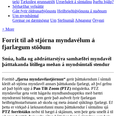
tæki
Tæknileg grunnatriði
Úrræðaleit á símtalinu
Þarftu hjálp?
Sérhæfðar vefgáttir
Gátt fyrir öldrunarþjónustu
Heilbrigðisþjónusta á staðnum
Um myndsímtal
Greinar og dæmisögur
Um
Stefnumál
Aðgangur
Öryggi
+ More
Forrit til að stjórna myndavélum á
fjarlægum stöðum
Snúa, halla og aðdráttarstýra samhæfðri myndavél
þátttakanda lítillega meðan á myndsímtali stendur
Forriti
ð
„
fjarna
myndav
é
lastj
ó
rnun
“
gerir
þ
á
tttakendum
í
s
í
mtali
kleift
a
ð
stj
ó
rna
myndav
é
l
annars
þ
á
tttakanda
fjarl
æ
gt
,
a
ð
þ
v
í
gefnu
a
ð
þ
a
ð
bj
ó
ð
i
upp
á
Pan
Tilt
Zoom
(
PTZ
)
m
ö
guleika
.
PTZ
myndav
é
lar
geta
veitt
h
á
g
æ
ð
a
myndbandsuppt
ö
ku
me
ð
b
æ
ttri
myndr
æ
nni
birtingu
,
sem
gerir
þ
a
ð
au
ð
velt
fyrir
fjarl
æ
gan
heilbrig
ð
isstarfsmann
a
ð
sko
ð
a
og
meta
á
stand
sj
ú
klings
fjarl
æ
gt
.
Ef
þ
etta
er
virkja
ð
á
l
æ
knastofunni
munu
þ
á
tttakendur
í
s
í
mtalinu
sj
á
PTZ
forritst
á
kn
ne
ð
st
til
h
æ
gri
á
skj
á
num
,
sem
þ
eir
geta
smellt
á
til