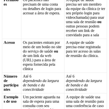
es
precisam
de
uma
conta
precisa
ser
um
membro
ou
detalhes
de
login
para
da
equipe
da
cl
í
nica
(
e
ter
acessar
a
á
rea
de
espera
.
seu
pr
ó
prio
login
para
videochamada
)
para
usar
uma
sala
de
reuni
ã
o
ou
outras
pessoas
podem
receber
um
link
de
convidado
para
a
sala
Acesso
Os
pacientes
entram
por
A
equipe
de
sa
ú
de
meio
de
um
bot
ã
o
no
site
precisa
estar
registrada
do
servi
ç
o
de
sa
ú
de
ou
para
ter
acesso
à
s
salas
de
um
link
da
web
de
reuni
ã
o
da
cl
í
nica
.
(
URL
)
para
a
á
rea
de
espera
fornecida
pela
cl
í
nica
N
ú
mero
At
é
6
At
é
6
de
dependendo
da
largura
dependendo
da
largura
participa
de
banda
e
da
de
banda
e
da
ntes
conectividade
conectividade
Exemplo
Um
paciente
aguarda
na
A
equipe
de
sa
ú
de
usa
s
de
uso
sala
de
espera
para
uma
uma
sala
de
reuni
ã
o
para
consulta
com
seu
uma
confer
ê
ncia
de
caso