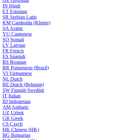
GE
Georgian
IN
Hindi
ET
Estonian
SR
Serbian Latin
KM
Cambodia (Khmer)
SA
Arabic
YU
Cantonese
SO
Somali
LV
Latvian
FR
French
ES
Spanish
BS
Bosnian
BR
Portuguese (Brazil)
VI
Vietnamese
NL
Dutch
BE
Dutch (Belgium)
SW
Finnish Swedish
IT
Italian
ID
Indonesian
AM
Amharic
UZ
Uzbek
GR
Greek
CS
Czech
HK
Chinese (HK)
BG
Bulgarian