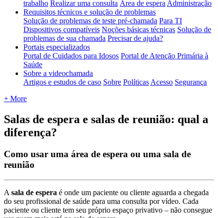
trabalho
Realizar uma consulta
Área de espera
Administração
Requisitos técnicos e solução de problemas
Solução de problemas de teste pré-chamada
Para TI
Dispositivos compatíveis
Noções básicas técnicas
Solução de
problemas de sua chamada
Precisar de ajuda?
Portais especializados
Portal de Cuidados para Idosos
Portal de Atenção Primária à
Saúde
Sobre a videochamada
Artigos e estudos de caso
Sobre
Políticas
Acesso
Segurança
+ More
Salas de espera e salas de reunião: qual a
diferença?
Como usar uma área de espera ou uma sala de
reunião
A
sala
de
espera
é
onde
um
paciente
ou
cliente
aguarda
a
chegada
do
seu
profissional
de
sa
ú
de
para
uma
consulta
por
v
í
deo
.
Cada
paciente
ou
cliente
tem
seu
pr
ó
prio
espa
ç
o
privativo
–
n
ã
o
consegue