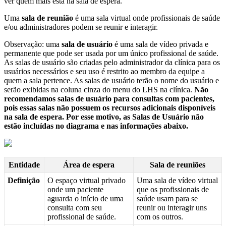
ver
quem
mais
est
á
na
sala
de
espera
.
Uma
sala
de
reuni
ã
o
é
uma
sala
virtual
onde
profissionais
de
sa
ú
de
e
/
ou
administradores
podem
se
reunir
e
interagir
.
Observa
ç
ã
o
:
uma
sala
de
usu
á
rio
é
uma
sala
de
v
í
deo
privada
e
permanente
que
pode
ser
usada
por
um
ú
nico
profissional
de
sa
ú
de
.
As
salas
de
usu
á
rio
s
ã
o
criadas
pelo
administrador
da
cl
í
nica
para
os
usu
á
rios
necess
á
rios
e
seu
uso
é
restrito
ao
membro
da
equipe
a
quem
a
sala
pertence
.
As
salas
de
usu
á
rio
ter
ã
o
o
nome
do
usu
á
rio
e
ser
ã
o
exibidas
na
coluna
cinza
do
menu
do
LHS
na
cl
í
nica
.
N
ã
o
recomendamos
salas
de
usu
á
rio
para
consultas
com
pacientes
,
pois
essas
salas
n
ã
o
possuem
os
recursos
adicionais
dispon
í
veis
na
sala
de
espera
.
Por
esse
motivo
,
as
Salas
de
Usu
á
rio
n
ã
o
est
ã
o
inclu
í
das
no
diagrama
e
nas
informa
ç
õ
es
abaixo
.
Entidade
Á
rea
de
espera
Sala
de
reuni
õ
es
Defini
ç
ã
o
O
espa
ç
o
virtual
privado
Uma
sala
de
v
í
deo
virtual
onde
um
paciente
que
os
profissionais
de
aguarda
o
in
í
cio
de
uma
sa
ú
de
usam
para
se
consulta
com
seu
reunir
ou
interagir
uns
profissional
de
sa
ú
de
.
com
os
outros
.