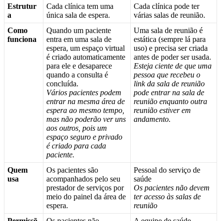
Estrutur
Cada
cl
í
nica
tem
uma
Cada
cl
í
nica
pode
ter
a
ú
nica
sala
de
espera
.
v
á
rias
salas
de
reuni
ã
o
.
Como
Quando
um
paciente
Uma
sala
de
reuni
ã
o
é
funciona
entra
em
uma
sala
de
est
á
tica
(
sempre
l
á
para
espera
,
um
espa
ç
o
virtual
uso
)
e
precisa
ser
criada
é
criado
automaticamente
antes
de
poder
ser
usada
.
para
ele
e
desaparece
Esteja
ciente
de
que
uma
quando
a
consulta
é
pessoa
que
recebeu
o
conclu
í
da
.
link
da
sala
de
reuni
ã
o
V
á
rios
pacientes
podem
pode
entrar
na
sala
de
entrar
na
mesma
á
rea
de
reuni
ã
o
enquanto
outra
espera
ao
mesmo
tempo
,
reuni
ã
o
estiver
em
mas
n
ã
o
poder
ã
o
ver
uns
andamento
.
aos
outros
,
pois
um
espa
ç
o
seguro
e
privado
é
criado
para
cada
paciente
.
Quem
Os
pacientes
s
ã
o
Pessoal
do
servi
ç
o
de
usa
acompanhados
pelo
seu
sa
ú
de
prestador
de
servi
ç
os
por
Os
pacientes
n
ã
o
devem
meio
do
painel
da
á
rea
de
ter
acesso
à
s
salas
de
espera
.
reuni
ã
o
Permiss
õ
Os
pacientes
n
ã
o
A
equipe
de
sa
ú
de