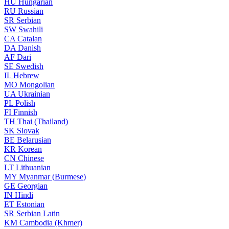
HU
Hungarian
RU
Russian
SR
Serbian
SW
Swahili
CA
Catalan
DA
Danish
AF
Dari
SE
Swedish
IL
Hebrew
MO
Mongolian
UA
Ukrainian
PL
Polish
FI
Finnish
TH
Thai (Thailand)
SK
Slovak
BE
Belarusian
KR
Korean
CN
Chinese
LT
Lithuanian
MY
Myanmar (Burmese)
GE
Georgian
IN
Hindi
ET
Estonian
SR
Serbian Latin
KM
Cambodia (Khmer)