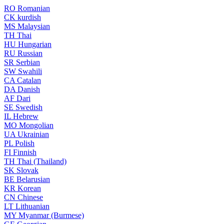
RO
Romanian
CK
kurdish
MS
Malaysian
TH
Thai
HU
Hungarian
RU
Russian
SR
Serbian
SW
Swahili
CA
Catalan
DA
Danish
AF
Dari
SE
Swedish
IL
Hebrew
MO
Mongolian
UA
Ukrainian
PL
Polish
FI
Finnish
TH
Thai (Thailand)
SK
Slovak
BE
Belarusian
KR
Korean
CN
Chinese
LT
Lithuanian
MY
Myanmar (Burmese)