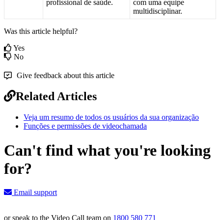
profissional
de
sa
ú
de
.
com
uma
equipe
multidisciplinar
.
Was this article helpful?
Yes
No
Give feedback about this article
Related Articles
Veja um resumo de todos os usuários da sua organização
Funções e permissões de videochamada
Can't find what you're looking
for?
Email support
or speak to the Video Call team on
1800 580 771