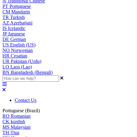
N
Traditional Chinese
PT
Portuguese
CM
Mandarin
TR
Turkish
AZ
Azerbaijani
IS
Icelandic
JP
Japanese
DE
German
US
English (US)
NO
Norwegian
HR
Croatian
UR
Pakistan (Urdu)
LO
Laos (Lao)
BN
Bangladesh (Bengali)
Contact Us
Portuguese (Brazil)
RO
Romanian
CK
kurdish
MS
Malaysian
TH
Thai