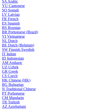
SA
Arabic
YU
Cantonese
SO
Somali
LV
Latvian
FR
French
ES
Spanish
BS
Bosnian
BR
Portuguese (Brazil)
VI
Vietnamese
NL
Dutch
BE
Dutch (Belgium)
SW
Finnish Swedish
IT
Italian
ID
Indonesian
AM
Amharic
UZ
Uzbek
GR
Greek
CS
Czech
HK
Chinese (HK)
BG
Bulgarian
N
Traditional Chinese
PT
Portuguese
CM
Mandarin
TR
Turkish
AZ
Azerbaijani