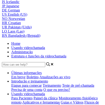
IS
Icelandic
JP
Japanese
DE
German
US
English (US)
NO
Norwegian
HR
Croatian
UR
Pakistan (Urdu)
LO
Laos (Lao)
BN
Bangladesh (Bengali)
Home
Usando videochamada
Administração
Estrutura e funções da videochamada
Últimas informações
Em breve
Boletins
Atualizações ao vivo
Introdução e treinamento
Etapas para começar
Treinamento
Teste de pré-chamada
Precisa de uma conta
O que eu preciso?
Usando videochamada
Para Pacientes
Painel da clínica
Monitoramento fisiológico
remoto
Aplicativos e ferramentas
Guias e Vídeos
Fluxos de