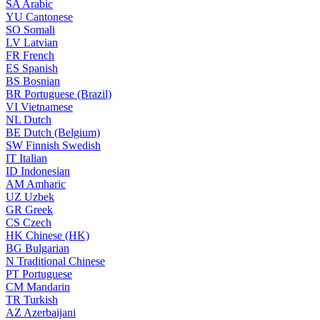
SA
Arabic
YU
Cantonese
SO
Somali
LV
Latvian
FR
French
ES
Spanish
BS
Bosnian
BR
Portuguese (Brazil)
VI
Vietnamese
NL
Dutch
BE
Dutch (Belgium)
SW
Finnish Swedish
IT
Italian
ID
Indonesian
AM
Amharic
UZ
Uzbek
GR
Greek
CS
Czech
HK
Chinese (HK)
BG
Bulgarian
N
Traditional Chinese
PT
Portuguese
CM
Mandarin
TR
Turkish
AZ
Azerbaijani