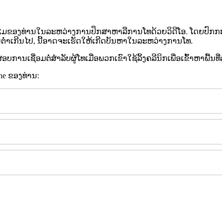
ໄ
ມ
ຂ
ອ
ງ
ທ
າ
ນ
ໃ
ນ
ລ
ະ
ຫ
ວ
າ
ງ
ກ
າ
ນ
ປ
ກ
ສ
າ
ຫ
າ
ລ
ກ
າ
ນ
ໂ
ທ
ດ
ວ
ຍ
ວ
ດ
ໂ
ອ
.
ໂ
ດ
ຍ
ປ
ກ
ກ
ນ
ຕ
າ
ເ
ກ
ນ
ໄ
ປ
,
ນ
ອ
າ
ດ
ຈ
ະ
ເ
ຮ
ດ
ໃ
ຫ
ເ
ກ
ດ
ບ
ນ
ຫ
າ
ໃ
ນ
ລ
ະ
ຫ
ວ
າ
ງ
ກ
າ
ນ
ໂ
ທ
.
ສ
ອ
ບ
ກ
າ
ນ
ເ
ຊ
ອ
ມ
ຕ
ສ
າ
ລ
ບ
ຜ
ໂ
ທ
ເ
ມ
ອ
ພ
ວ
ກ
ເ
ຂ
າ
ໃ
ຊ
ລ
ງ
ຄ
ລ
ນ
ກ
ເ
ພ
ອ
ເ
ຂ
າ
ຫ
າ
ພ
ນ
ທ
ne
ຂ
ອ
ງ
ທ
າ
ນ
: