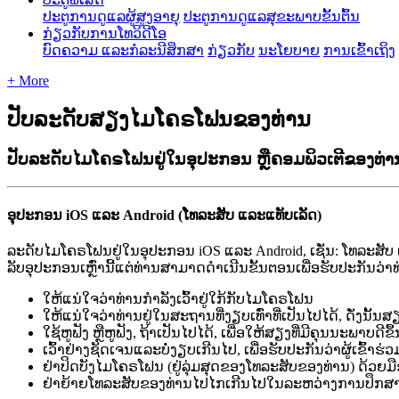
ປະຕູການດູແລຜູ້ສູງອາຍຸ
ປະຕູການດູແລສຸຂະພາບຂັ້ນຕົ້ນ
ກ່ຽວກັບການໂທວິດີໂອ
ບົດຄວາມ ແລະກໍລະນີສຶກສາ
ກ່ຽວກັບ
ນະໂຍບາຍ
ການເຂົ້າເຖິງ
+ More
ປັບລະດັບສຽງໄມໂຄຣໂຟນຂອງທ່ານ
ປັບລະດັບໄມໂຄຣໂຟນຢູ່ໃນອຸປະກອນ ຫຼືຄອມພິວເຕີຂອງທ່ານ
ອ
ປ
ະ
ກ
ອ
ນ
iOS
ແ
ລ
ະ
Android
(
ໂ
ທ
ລ
ະ
ສ
ບ
ແ
ລ
ະ
ແ
ທ
ບ
ເ
ລ
ດ
)
ລ
ະ
ດ
ບ
ໄ
ມ
ໂ
ຄ
ຣ
ໂ
ຟ
ນ
ຢ
ໃ
ນ
ອ
ປ
ະ
ກ
ອ
ນ
iOS
ແ
ລ
ະ
Android
,
ເ
ຊ
ນ
:
ໂ
ທ
ລ
ະ
ສ
ບ
ລ
ບ
ອ
ປ
ະ
ກ
ອ
ນ
ເ
ຫ
າ
ນ
ແ
ຕ
ທ
າ
ນ
ສ
າ
ມ
າ
ດ
ດ
າ
ເ
ນ
ນ
ຂ
ນ
ຕ
ອ
ນ
ເ
ພ
ອ
ຮ
ບ
ປ
ະ
ກ
ນ
ວ
າ
ໃ
ຫ
ແ
ນ
ໃ
ຈ
ວ
າ
ທ
າ
ນ
ກ
າ
ລ
ງ
ເ
ວ
າ
ຢ
ໃ
ກ
ກ
ບ
ໄ
ມ
ໂ
ຄ
ຣ
ໂ
ຟ
ນ
ໃ
ຫ
ແ
ນ
ໃ
ຈ
ວ
າ
ທ
າ
ນ
ຢ
ໃ
ນ
ສ
ະ
ຖ
າ
ນ
ທ
ງ
ຽ
ບ
ເ
ທ
າ
ທ
ເ
ປ
ນ
ໄ
ປ
ໄ
ດ
,
ດ
ງ
ນ
ນ
ສ
ໃ
ຊ
ຫ
ຟ
ງ
ຫ
ຫ
ຟ
ງ
,
ຖ
າ
ເ
ປ
ນ
ໄ
ປ
ໄ
ດ
,
ເ
ພ
ອ
ໃ
ຫ
ສ
ຽ
ງ
ທ
ມ
ຄ
ນ
ນ
ະ
ພ
າ
ບ
ດ
ຂ
ເ
ວ
າ
ຢ
າ
ງ
ຊ
ດ
ເ
ຈ
ນ
ແ
ລ
ະ
ບ
ງ
ຽ
ບ
ເ
ກ
ນ
ໄ
ປ
,
ເ
ພ
ອ
ຮ
ບ
ປ
ະ
ກ
ນ
ວ
າ
ຜ
ເ
ຂ
າ
ຮ
ວ
ຢ
າ
ປ
ດ
ບ
ງ
ໄ
ມ
ໂ
ຄ
ຣ
ໂ
ຟ
ນ
(
ຢ
ລ
ມ
ສ
ດ
ຂ
ອ
ງ
ໂ
ທ
ລ
ະ
ສ
ບ
ຂ
ອ
ງ
ທ
າ
ນ
)
ດ
ວ
ຍ
ມ
ຢ
າ
ຍ
າ
ຍ
ໂ
ທ
ລ
ະ
ສ
ບ
ຂ
ອ
ງ
ທ
າ
ນ
ໄ
ປ
ໄ
ກ
ເ
ກ
ນ
ໄ
ປ
ໃ
ນ
ລ
ະ
ຫ
ວ
າ
ງ
ກ
າ
ນ
ປ
ກ
ສ