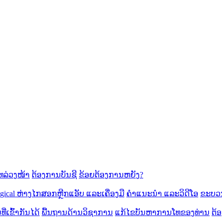
ລ່ວງໜ້າ
ຕ້ອງການບັນຊີ
ຂ້ອຍຕ້ອງການຫຍັງ?
cal ຫ່າງ​ໄກ​ສອກ​ຫຼີກ​
ແອັບ ແລະເຄື່ອງມື
ຄຳແນະນຳ ແລະວິດີໂອ
ຂະບວ
ີ່ເຂົ້າກັນໄດ້
ພື້ນຖານດ້ານວິຊາການ
ແກ້ໄຂບັນຫາການໂທຂອງທ່ານ
ຕ້