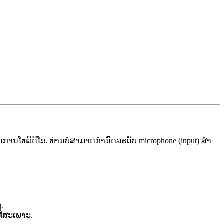
ນ
ກ
າ
ນ
ໂ
ທ
ວ
ດ
ໂ
ອ
.
ທ
າ
ນ
ບ
ສ
າ
ມ
າ
ດ
ກ
າ
ນ
ດ
ລ
ະ
ດ
ບ
microphone
(
input
)
ສ
າ
ງ
.
ທ
ສ
ະ
ເ
ພ
າ
ະ
.