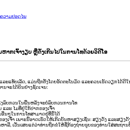
ຄວາມປອດໄພ
ຫາກເຈົ້າງຽບ ຫຼືດັງເກີນໄປໃນການໂທດ້ວຍວິດີໂອ
ແ
ລ
ະ
ແ
ທ
ບ
ເ
ລ
ດ
,
ແ
ມ
ນ
ຖ
ກ
ຕ
ງ
ໂ
ດ
ຍ
ອ
ດ
ຕ
ະ
ໂ
ນ
ມ
ດ
ແ
ລ
ະ
ຄ
ວ
ນ
ເ
ຮ
ດ
ວ
ຽ
ກ
ໄ
ດ
ດ
ໃ
ທ
າ
ນ
ຈ
ະ
ໄ
ດ
ຍ
ນ
ຢ
າ
ງ
ຊ
ດ
ເ
ຈ
ນ
:
ຽ
ງ
ລ
ບ
ກ
ວ
ນ
ໃ
ນ
ພ
ນ
ຫ
ລ
ງ
ຈ
ະ
ບ
ລ
ບ
ກ
ວ
ນ
ກ
າ
ນ
ໂ
ທ
ນ
ແ
ລ
ະ
ໄ
ມ
ທ
ຢ
ໃ
ກ
ປ
າ
ກ
ຂ
ອ
ງ
ເ
ຈ
າ
ມ
ອ
ນ
ໆ
ໃ
ນ
ກ
າ
ນ
ໂ
ທ
ສ
າ
ມ
າ
ດ
ຢ
ທ
ນ
ໄ
ດ
ຂ
ອ
ງ
ເ
ຈ
າ
ເ
ພ
າ
ະ
ນ
ອ
າ
ດ
ເ
ຮ
ດ
ໃ
ຫ
ເ
ກ
ດ
ບ
ນ
ຫ
າ
ສ
ຽ
ງ
ເ
ຊ
ນ
:
ສ
ຽ
ງ
ດ
ງ
ແ
ລ
ະ
ສ
ຽ
ງ
ດ
າ
ຫ
າ
ລ
,
ເ
ວ
ນ
ເ
ສ
ຍ
ແ
ຕ
ວ
າ
ທ
າ
ນ
ຖ
ກ
ຂ
ໃ
ຫ
ຊ
ກ
ອ
ງ
ຖ
າ
ຍ
ຮ
ບ
ຂ
ອ
ງ
ທ
າ
ນ
ໃ
ສ
ສ
ະ
ຖ
າ
ນ