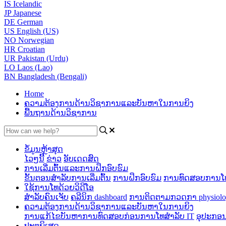
IS
Icelandic
JP
Japanese
DE
German
US
English (US)
NO
Norwegian
HR
Croatian
UR
Pakistan (Urdu)
LO
Laos (Lao)
BN
Bangladesh (Bengali)
Home
ຄວາມຕ້ອງການດ້ານວິຊາການແລະບັນຫາໃນການຍິງ
ພື້ນຖານດ້ານວິຊາການ
ຂໍ້ມູນຫຼ້າສຸດ
ໄວໆນີ້
ຂ່າວ
ອັບເດດສົດ
ການເລີ່ມຕົ້ນແລະການຝຶກອົບຮົມ
ຂັ້ນຕອນສໍາລັບການເລີ່ມຕົ້ນ
ການຝຶກອົບຮົມ
ການທົດສອບການໂທ
ໃຊ້ການໂທດ້ວຍວິດີໂອ
ສໍາລັບຄົນເຈັບ
ຄລີນິກ dashboard
ການ​ຕິດ​ຕາມ​ກວດ​ກາ physiologi
ຄວາມຕ້ອງການດ້ານວິຊາການແລະບັນຫາໃນການຍິງ
ການ​ແກ້​ໄຂ​ບັນ​ຫາ​ການ​ທົດ​ສອບ​ກ່ອນ​ການ​ໂທ​
ສໍາລັບ IT
ອຸປະກອນທ
ປະຕູພິເສດ