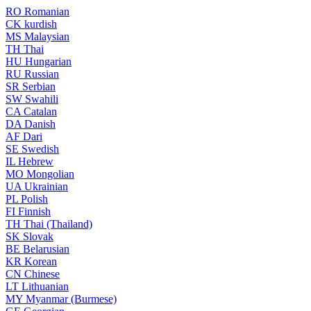
RO
Romanian
CK
kurdish
MS
Malaysian
TH
Thai
HU
Hungarian
RU
Russian
SR
Serbian
SW
Swahili
CA
Catalan
DA
Danish
AF
Dari
SE
Swedish
IL
Hebrew
MO
Mongolian
UA
Ukrainian
PL
Polish
FI
Finnish
TH
Thai (Thailand)
SK
Slovak
BE
Belarusian
KR
Korean
CN
Chinese
LT
Lithuanian
MY
Myanmar (Burmese)