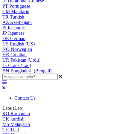
N
Traditional Chinese
PT
Portuguese
CM
Mandarin
TR
Turkish
AZ
Azerbaijani
IS
Icelandic
JP
Japanese
DE
German
US
English (US)
NO
Norwegian
HR
Croatian
UR
Pakistan (Urdu)
LO
Laos (Lao)
BN
Bangladesh (Bengali)
Contact Us
Laos (Lao)
RO
Romanian
CK
kurdish
MS
Malaysian
TH
Thai