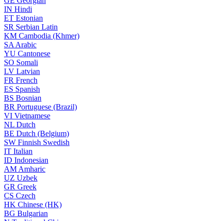
GE
Georgian
IN
Hindi
ET
Estonian
SR
Serbian Latin
KM
Cambodia (Khmer)
SA
Arabic
YU
Cantonese
SO
Somali
LV
Latvian
FR
French
ES
Spanish
BS
Bosnian
BR
Portuguese (Brazil)
VI
Vietnamese
NL
Dutch
BE
Dutch (Belgium)
SW
Finnish Swedish
IT
Italian
ID
Indonesian
AM
Amharic
UZ
Uzbek
GR
Greek
CS
Czech
HK
Chinese (HK)
BG
Bulgarian