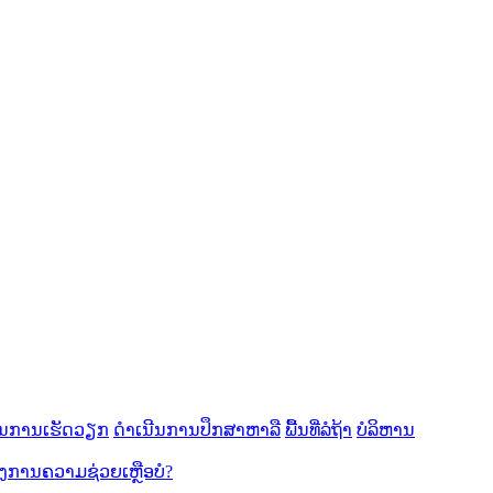
ນການເຮັດວຽກ
ດໍາເນີນການປຶກສາຫາລື
ພື້ນທີ່ລໍຖ້າ
ບໍລິຫານ
ອງການຄວາມຊ່ວຍເຫຼືອບໍ?