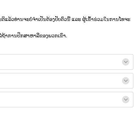
ະ
ຕ
ແ
ລ
ວ
ທ
າ
ນ
ຈ
ະ
ບ
ຈ
ເ
ປ
ນ
ຕ
ອ
ງ
ປ
ບ
ຕ
ວ
ນ
ແ
ລ
ະ
ຜ
ເ
ຂ
າ
ຮ
ວ
ມ
ໃ
ນ
ກ
າ
ນ
ໂ
ທ
ຈ
ະ
ລ
ຖ
າ
ກ
າ
ນ
ປ
ກ
ສ
າ
ຫ
າ
ລ
ຂ
ອ
ງ
ພ
ວ
ກ
ເ
ຂ
າ
.