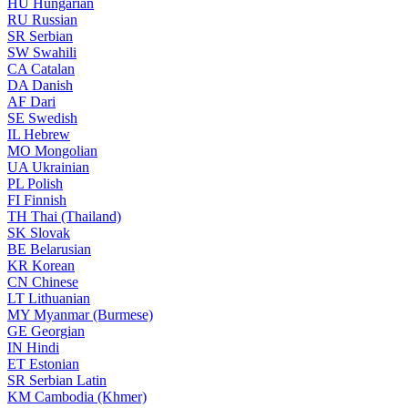
HU
Hungarian
RU
Russian
SR
Serbian
SW
Swahili
CA
Catalan
DA
Danish
AF
Dari
SE
Swedish
IL
Hebrew
MO
Mongolian
UA
Ukrainian
PL
Polish
FI
Finnish
TH
Thai (Thailand)
SK
Slovak
BE
Belarusian
KR
Korean
CN
Chinese
LT
Lithuanian
MY
Myanmar (Burmese)
GE
Georgian
IN
Hindi
ET
Estonian
SR
Serbian Latin
KM
Cambodia (Khmer)