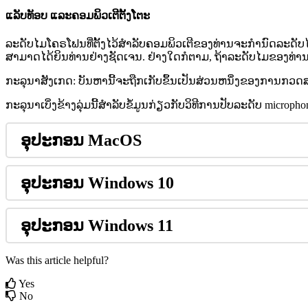
ແ
ລ
ບ
ທ
ອ
ບ
ແ
ລ
ະ
ຄ
ອ
ມ
ພ
ວ
ເ
ຕ
ຕ
ງ
ໂ
ຕ
ະ
ລ
ະ
ດ
ບ
ໄ
ມ
ໂ
ຄ
ຣ
ໂ
ຟ
ນ
ທ
ຕ
ງ
ໄ
ວ
ສ
ລ
ບ
ຄ
ອ
ມ
ພ
ວ
ເ
ຕ
ຂ
ອ
ງ
ທ
າ
ນ
ຈ
ະ
ກ
ນ
ດ
ລ
ະ
ດ
ບ
ສ
າ
ມ
າ
ດ
ໄ
ດ
ຍ
ນ
ທ
າ
ນ
ຢ
າ
ງ
ຊ
ດ
ເ
ຈ
ນ
.
ຢ
າ
ງ
ໃ
ດ
ກ
ຕ
າ
ມ
,
ຖ
າ
ລ
ະ
ດ
ບ
ໄ
ມ
ຂ
ອ
ງ
ທ
າ
ກ
ະ
ລ
ນ
າ
ສ
ງ
ເ
ກ
ດ
:
ບ
ນ
ຫ
າ
ນ
ຈ
ະ
ຖ
ກ
ເ
ກ
ບ
ຂ
ນ
ເ
ປ
ນ
ສ
ວ
ນ
ຫ
ນ
ງ
ຂ
ອ
ງ
ກ
າ
ນ
ກ
ວ
ດ
ກ
ະ
ລ
ນ
າ
ເ
ບ
ງ
ຂ
າ
ງ
ລ
ມ
ນ
ສ
າ
ລ
ບ
ຂ
ມ
ນ
ກ
ຽ
ວ
ກ
ບ
ວ
ທ
ກ
າ
ນ
ປ
ບ
ລ
ະ
ດ
ບ
micropho
ອ
ປ
ະ
ກ
ອ
ນ
MacOS
ອ
ປ
ະ
ກ
ອ
ນ
Windows
10
ອ
ປ
ະ
ກ
ອ
ນ
Windows
11
Was this article helpful?
Yes
No