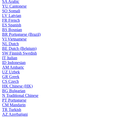
SA
Arabic
YU
Cantonese
SO
Somali
LV
Latvian
FR
French
ES
Spanish
BS
Bosnian
BR
Portuguese (Brazil)
VI
Vietnamese
NL
Dutch
BE
Dutch (Belgium)
SW
Finnish Swedish
IT
Italian
ID
Indonesian
AM
Amharic
UZ
Uzbek
GR
Greek
CS
Czech
HK
Chinese (HK)
BG
Bulgarian
N
Traditional Chinese
PT
Portuguese
CM
Mandarin
TR
Turkish
AZ
Azerbaijani