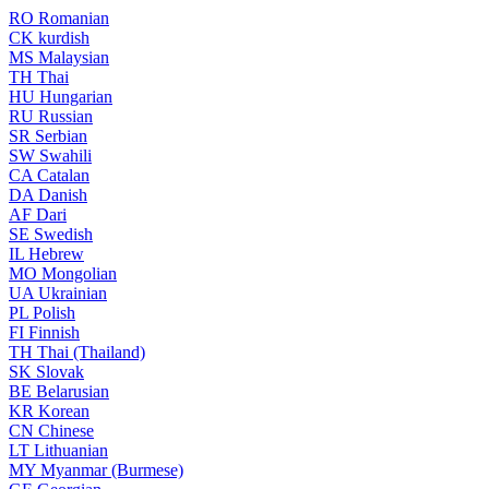
RO
Romanian
CK
kurdish
MS
Malaysian
TH
Thai
HU
Hungarian
RU
Russian
SR
Serbian
SW
Swahili
CA
Catalan
DA
Danish
AF
Dari
SE
Swedish
IL
Hebrew
MO
Mongolian
UA
Ukrainian
PL
Polish
FI
Finnish
TH
Thai (Thailand)
SK
Slovak
BE
Belarusian
KR
Korean
CN
Chinese
LT
Lithuanian
MY
Myanmar (Burmese)