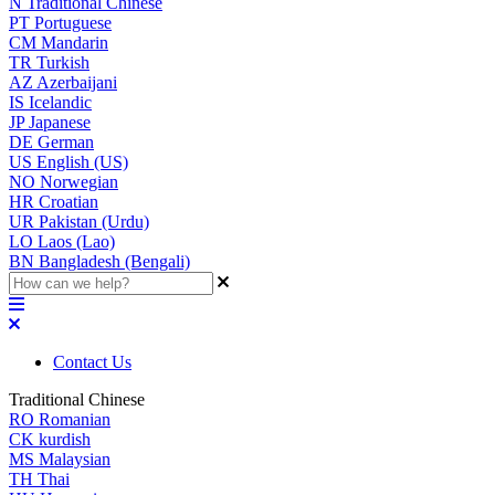
N
Traditional Chinese
PT
Portuguese
CM
Mandarin
TR
Turkish
AZ
Azerbaijani
IS
Icelandic
JP
Japanese
DE
German
US
English (US)
NO
Norwegian
HR
Croatian
UR
Pakistan (Urdu)
LO
Laos (Lao)
BN
Bangladesh (Bengali)
Contact Us
Traditional Chinese
RO
Romanian
CK
kurdish
MS
Malaysian
TH
Thai