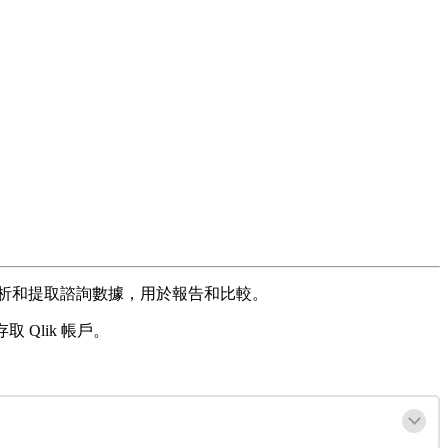
析
和
提
取
諮
詢
數
據
，
用
於
報
告
和
比
較
。
存
取
Qlik
帳
戶
。