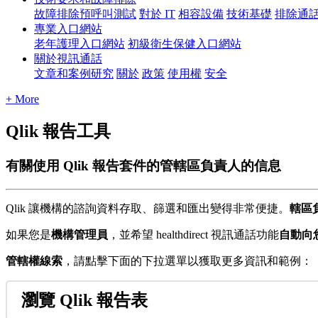
故障排除預呼叫測試
對於 IT
相容設備
技術基礎
排除通
專業入口網站
老年護理入口網站
初級衛生保健入口網站
關於視訊通話
文章和案例研究
關於
政策
使用權
安全
+ More
Qlik 報告工具
有關使用 Qlik 報告套件的管轄區負責人的信息
Qlik
讓
機
構
的
諮
詢
資
料
存
取
、
篩
選
和
匯
出
變
得
非
常
便
捷
。
轄
區
如
果
您
是
機
構
管
理
員
，
並
希
望
healthdirect
視
訊
通
話
功
能
自
動
向
管
轄
權
線
索
，
請
點
擊
下
面
的
下
拉
選
單
以
獲
取
更
多
資
訊
和
範
例
：
瀏
覽
Qlik
報
告
表