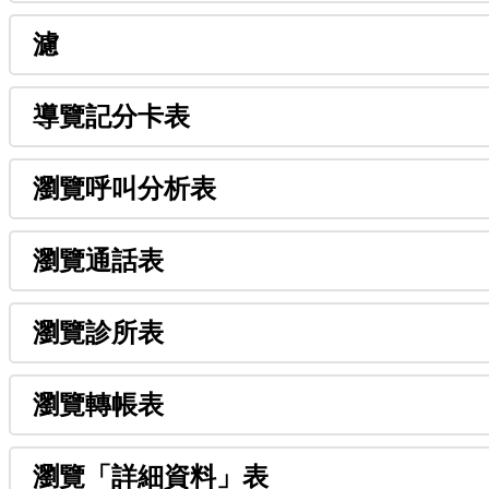
濾
導
覽
記
分
卡
表
瀏
覽
呼
叫
分
析
表
瀏
覽
通
話
表
瀏
覽
診
所
表
瀏
覽
轉
帳
表
瀏
覽
「
詳
細
資
料
」
表