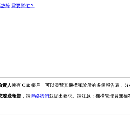
話故障
需要幫忙？
負
責
人
擁
有
Qlik
帳
戶
，
可
以
瀏
覽
其
機
構
和
診
所
的
多
個
報
告
表
，
分
您
發
送
報
告
，
請
聯
絡
我
們
並
提
出
要
求
。
請
注
意
：
機
構
管
理
員
無
權