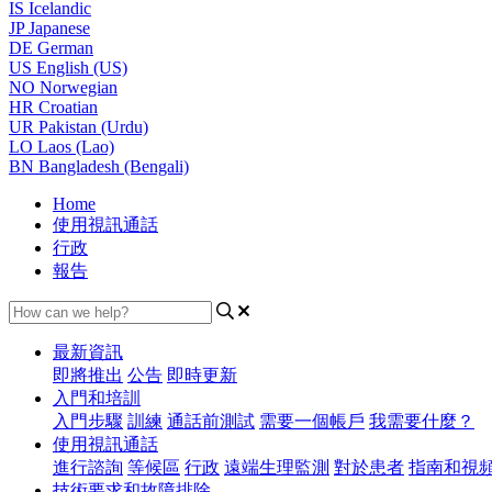
IS
Icelandic
JP
Japanese
DE
German
US
English (US)
NO
Norwegian
HR
Croatian
UR
Pakistan (Urdu)
LO
Laos (Lao)
BN
Bangladesh (Bengali)
Home
使用視訊通話
行政
報告
最新資訊
即將推出
公告
即時更新
入門和培訓
入門步驟
訓練
通話前測試
需要一個帳戶
我需要什麼？
使用視訊通話
進行諮詢
等候區
行政
遠端生理監測
對於患者
指南和視
技術要求和故障排除