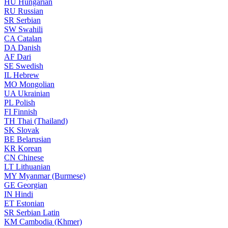
HU
Hungarian
RU
Russian
SR
Serbian
SW
Swahili
CA
Catalan
DA
Danish
AF
Dari
SE
Swedish
IL
Hebrew
MO
Mongolian
UA
Ukrainian
PL
Polish
FI
Finnish
TH
Thai (Thailand)
SK
Slovak
BE
Belarusian
KR
Korean
CN
Chinese
LT
Lithuanian
MY
Myanmar (Burmese)
GE
Georgian
IN
Hindi
ET
Estonian
SR
Serbian Latin
KM
Cambodia (Khmer)