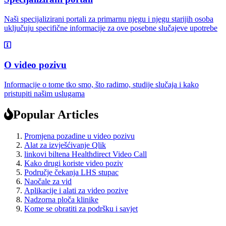
Naši specijalizirani portali za primarnu njegu i njegu starijih osoba
uključuju specifične informacije za ove posebne slučajeve upotrebe
O video pozivu
Informacije o tome tko smo, što radimo, studije slučaja i kako
pristupiti našim uslugama
Popular Articles
Promjena pozadine u video pozivu
Alat za izvješćivanje Qlik
linkovi biltena Healthdirect Video Call
Kako drugi koriste video poziv
Područje čekanja LHS stupac
Naočale za vid
Aplikacije i alati za video pozive
Nadzorna ploča klinike
Kome se obratiti za podršku i savjet