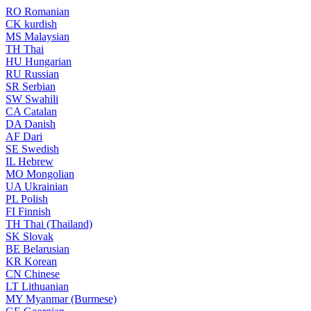
RO
Romanian
CK
kurdish
MS
Malaysian
TH
Thai
HU
Hungarian
RU
Russian
SR
Serbian
SW
Swahili
CA
Catalan
DA
Danish
AF
Dari
SE
Swedish
IL
Hebrew
MO
Mongolian
UA
Ukrainian
PL
Polish
FI
Finnish
TH
Thai (Thailand)
SK
Slovak
BE
Belarusian
KR
Korean
CN
Chinese
LT
Lithuanian
MY
Myanmar (Burmese)