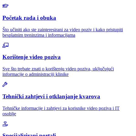
Početak rada i obuka
Što učiniti ako ste zainteresirani za video poziv i kako pristupiti
besplatnim treninzima i informacijama
Korištenje video poziva
Sve što trebate znati o korištenju video poziva, uključujući
informacije o administraciji klinike
Tehnički zahtjevi i otklanjanje kvarova
Tehničke informacije i zahtjevi za korisnike video poziva i IT
osoblje
Specijalizirani portali