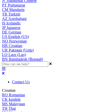
N
Traditional Chinese
PT
Portuguese
CM
Mandarin
TR
Turkish
AZ
Azerbaijani
IS
Icelandic
JP
Japanese
DE
German
US
English (US)
NO
Norwegian
HR
Croatian
UR
Pakistan (Urdu)
LO
Laos (Lao)
BN
Bangladesh (Bengali)
Contact Us
Croatian
RO
Romanian
CK
kurdish
MS
Malaysian
TH
Thai