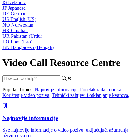
IS
Icelandic
JP
Japanese
DE
German
US
English (US)
NO
Norwegian
HR
Croatian
UR
Pakistan (Urdu)
LO
Laos (Lao)
BN
Bangladesh (Bengali)
Video Call Resource Centre
Popular Topics:
Najnovije informacije
,
Početak rada i obuka
,
Korištenje video poziva
,
Tehnički zahtjevi i otklanjanje kvarova
,
Najnovije informacije
Sve najnovije informacije o video pozivu, uključujući ažuriranja
uživo i uskoro