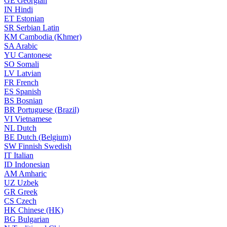
GE
Georgian
IN
Hindi
ET
Estonian
SR
Serbian Latin
KM
Cambodia (Khmer)
SA
Arabic
YU
Cantonese
SO
Somali
LV
Latvian
FR
French
ES
Spanish
BS
Bosnian
BR
Portuguese (Brazil)
VI
Vietnamese
NL
Dutch
BE
Dutch (Belgium)
SW
Finnish Swedish
IT
Italian
ID
Indonesian
AM
Amharic
UZ
Uzbek
GR
Greek
CS
Czech
HK
Chinese (HK)
BG
Bulgarian