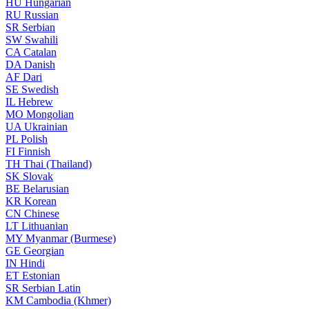
HU
Hungarian
RU
Russian
SR
Serbian
SW
Swahili
CA
Catalan
DA
Danish
AF
Dari
SE
Swedish
IL
Hebrew
MO
Mongolian
UA
Ukrainian
PL
Polish
FI
Finnish
TH
Thai (Thailand)
SK
Slovak
BE
Belarusian
KR
Korean
CN
Chinese
LT
Lithuanian
MY
Myanmar (Burmese)
GE
Georgian
IN
Hindi
ET
Estonian
SR
Serbian Latin
KM
Cambodia (Khmer)