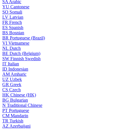
SA
Arabic
YU
Cantonese
SO
Somali
LV
Latvian
FR
French
ES
Spanish
BS
Bosnian
BR
Portuguese (Brazil)
VI
Vietnamese
NL
Dutch
BE
Dutch (Belgium)
SW
Finnish Swedish
IT
Italian
ID
Indonesian
AM
Amharic
UZ
Uzbek
GR
Greek
CS
Czech
HK
Chinese (HK)
BG
Bulgarian
N
Traditional Chinese
PT
Portuguese
CM
Mandarin
TR
Turkish
AZ
Azerbaijani