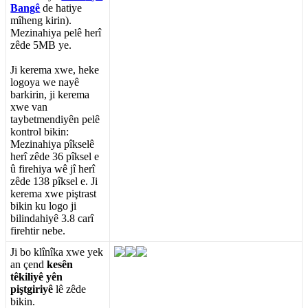
Bang
ê
de
hatiye
m
î
heng
kirin
)
.
Mezinahiya
pel
ê
her
î
z
ê
de
5MB
ye
.
Ji
kerema
xwe
,
heke
logoya
we
nay
ê
barkirin
,
ji
kerema
xwe
van
taybetmendiy
ê
n
pel
ê
kontrol
bikin
:
Mezinahiya
p
î
ksel
ê
her
î
z
ê
de
36
p
î
ksel
e
û
firehiya
w
ê
j
î
her
î
z
ê
de
138
p
î
ksel
e
.
Ji
kerema
xwe
pi
ş
trast
bikin
ku
logo
ji
bilindahiy
ê
3
.
8
car
î
firehtir
nebe
.
Ji
bo
kl
î
n
î
ka
xwe
yek
an
ç
end
kes
ê
n
t
ê
kiliy
ê
y
ê
n
pi
ş
tgiriy
ê
l
ê
z
ê
de
bikin
.