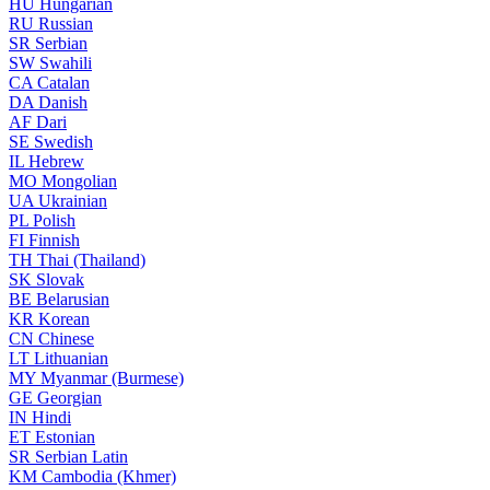
HU
Hungarian
RU
Russian
SR
Serbian
SW
Swahili
CA
Catalan
DA
Danish
AF
Dari
SE
Swedish
IL
Hebrew
MO
Mongolian
UA
Ukrainian
PL
Polish
FI
Finnish
TH
Thai (Thailand)
SK
Slovak
BE
Belarusian
KR
Korean
CN
Chinese
LT
Lithuanian
MY
Myanmar (Burmese)
GE
Georgian
IN
Hindi
ET
Estonian
SR
Serbian Latin
KM
Cambodia (Khmer)