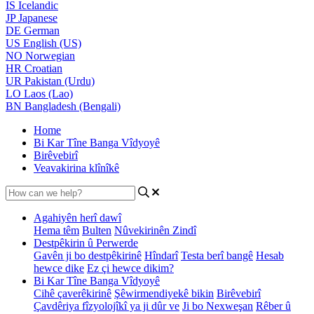
IS
Icelandic
JP
Japanese
DE
German
US
English (US)
NO
Norwegian
HR
Croatian
UR
Pakistan (Urdu)
LO
Laos (Lao)
BN
Bangladesh (Bengali)
Home
Bi Kar Tîne Banga Vîdyoyê
Birêvebirî
Veavakirina klînîkê
Agahiyên herî dawî
Hema têm
Bulten
Nûvekirinên Zindî
Destpêkirin û Perwerde
Gavên ji bo destpêkirinê
Hîndarî
Testa berî bangê
Hesab
hewce dike
Ez çi hewce dikim?
Bi Kar Tîne Banga Vîdyoyê
Cihê çaverêkirinê
Şêwirmendiyekê bikin
Birêvebirî
Çavdêriya fîzyolojîkî ya ji dûr ve
Ji bo Nexweşan
Rêber û