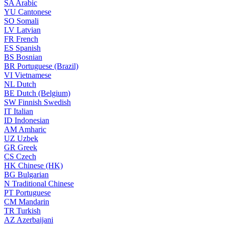
SA
Arabic
YU
Cantonese
SO
Somali
LV
Latvian
FR
French
ES
Spanish
BS
Bosnian
BR
Portuguese (Brazil)
VI
Vietnamese
NL
Dutch
BE
Dutch (Belgium)
SW
Finnish Swedish
IT
Italian
ID
Indonesian
AM
Amharic
UZ
Uzbek
GR
Greek
CS
Czech
HK
Chinese (HK)
BG
Bulgarian
N
Traditional Chinese
PT
Portuguese
CM
Mandarin
TR
Turkish
AZ
Azerbaijani