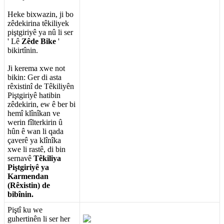
Heke
bixwazin
,
ji
bo
z
ê
dekirina
t
ê
kiliyek
pi
ş
tgiriy
ê
ya
n
û
li
ser
'
L
ê
Z
ê
de
Bike
'
bikirt
î
nin
.
Ji
kerema
xwe
not
bikin
:
Ger
di
asta
r
ê
xistin
î
de
T
ê
kiliy
ê
n
Pi
ş
tgiriy
ê
hatibin
z
ê
dekirin
,
ew
ê
ber
bi
hem
î
kl
î
n
î
kan
ve
werin
f
î
lterkirin
û
h
û
n
ê
wan
li
qada
ç
aver
ê
ya
kl
î
n
î
ka
xwe
li
rast
ê
,
di
bin
sernav
ê
T
ê
kiliya
Pi
ş
tgiriy
ê
ya
Karmendan
(
R
ê
xistin
)
de
bib
î
nin
.
Pi
ş
t
î
ku
we
guhertin
ê
n
li
ser
her