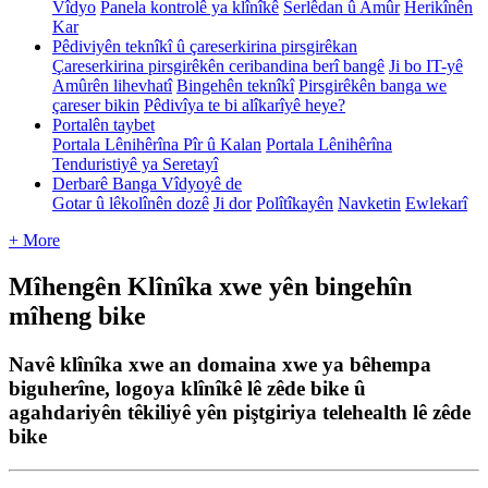
Vîdyo
Panela kontrolê ya klînîkê
Serlêdan û Amûr
Herikînên
Kar
Pêdiviyên teknîkî û çareserkirina pirsgirêkan
Çareserkirina pirsgirêkên ceribandina berî bangê
Ji bo IT-yê
Amûrên lihevhatî
Bingehên teknîkî
Pirsgirêkên banga we
çareser bikin
Pêdivîya te bi alîkarîyê heye?
Portalên taybet
Portala Lênihêrîna Pîr û Kalan
Portala Lênihêrîna
Tenduristiyê ya Seretayî
Derbarê Banga Vîdyoyê de
Gotar û lêkolînên dozê
Ji dor
Polîtîkayên
Navketin
Ewlekarî
+ More
Mîhengên Klînîka xwe yên bingehîn
mîheng bike
Navê klînîka xwe an domaina xwe ya bêhempa
biguherîne, logoya klînîkê lê zêde bike û
agahdariyên têkiliyê yên piştgiriya telehealth lê zêde
bike