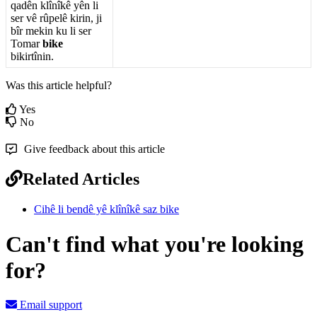
qad
ê
n
kl
î
n
î
k
ê
y
ê
n
li
ser
v
ê
r
û
pel
ê
kirin
,
ji
b
î
r
mekin
ku
li
ser
Tomar
bike
bikirt
î
nin
.
Was this article helpful?
Yes
No
Give feedback about this article
Related Articles
Cihê li bendê yê klînîkê saz bike
Can't find what you're looking
for?
Email support