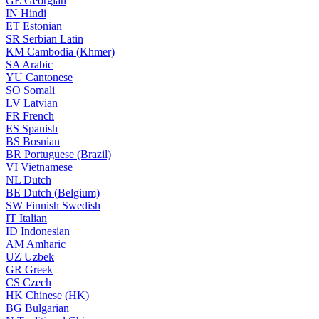
GE
Georgian
IN
Hindi
ET
Estonian
SR
Serbian Latin
KM
Cambodia (Khmer)
SA
Arabic
YU
Cantonese
SO
Somali
LV
Latvian
FR
French
ES
Spanish
BS
Bosnian
BR
Portuguese (Brazil)
VI
Vietnamese
NL
Dutch
BE
Dutch (Belgium)
SW
Finnish Swedish
IT
Italian
ID
Indonesian
AM
Amharic
UZ
Uzbek
GR
Greek
CS
Czech
HK
Chinese (HK)
BG
Bulgarian