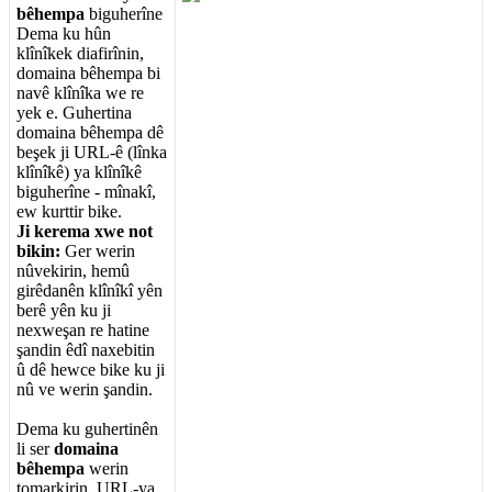
b
ê
hempa
biguher
î
ne
Dema
ku
h
û
n
kl
î
n
î
kek
diafir
î
nin
,
domaina
b
ê
hempa
bi
nav
ê
kl
î
n
î
ka
we
re
yek
e
.
Guhertina
domaina
b
ê
hempa
d
ê
be
ş
ek
ji
URL
-
ê
(
l
î
nka
kl
î
n
î
k
ê
)
ya
kl
î
n
î
k
ê
biguher
î
ne
-
m
î
nak
î
,
ew
kurttir
bike
.
Ji
kerema
xwe
not
bikin
:
Ger
werin
n
û
vekirin
,
hem
û
gir
ê
dan
ê
n
kl
î
n
î
k
î
y
ê
n
ber
ê
y
ê
n
ku
ji
nexwe
ş
an
re
hatine
ş
andin
ê
d
î
naxebitin
û
d
ê
hewce
bike
ku
ji
n
û
ve
werin
ş
andin
.
Dema
ku
guhertin
ê
n
li
ser
domaina
b
ê
hempa
werin
tomarkirin
,
URL
-
ya