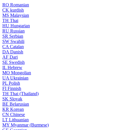
RO
Romanian
CK
kurdish
MS
Malaysian
TH
Thai
HU
Hungarian
RU
Russian
SR
Serbian
SW
Swahili
CA
Catalan
DA
Danish
AF
Dari
SE
Swedish
IL
Hebrew
MO
Mongolian
UA
Ukrainian
PL
Polish
FI
Finnish
TH
Thai (Thailand)
SK
Slovak
BE
Belarusian
KR
Korean
CN
Chinese
LT
Lithuanian
MY
Myanmar (Burmese)