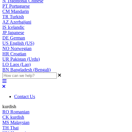
N
Traditional Chinese
PT
Portuguese
CM
Mandarin
TR
Turkish
AZ
Azerbaijani
IS
Icelandic
JP
Japanese
DE
German
US
English (US)
NO
Norwegian
HR
Croatian
UR
Pakistan (Urdu)
LO
Laos (Lao)
BN
Bangladesh (Bengali)
Contact Us
kurdish
RO
Romanian
CK
kurdish
MS
Malaysian
TH
Thai