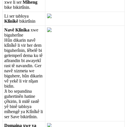
xwe
li
ser
M
î
heng
bike
bikirt
î
nin
.
Li
ser
tabloya
Kl
î
n
î
k
ê
bikirt
î
nin
Nav
ê
Kl
î
n
î
ka
xwe
biguher
î
ne
H
û
n
dikarin
nav
ê
kl
î
n
î
k
ê
li
vir
her
dem
biguher
î
nin
,
l
ê
bel
ê
bi
gelemper
î
dema
ku
t
ê
afirandin
bi
awayek
î
rast
t
ê
navandin
.
Ger
nav
ê
xizmeta
we
biguhere
,
h
û
n
dikarin
v
ê
yek
ê
li
vir
n
î
ş
an
bidin
.
Ji
bo
sepandina
guhertin
ê
n
hatine
ç
ê
kirin
,
li
mil
ê
rast
ê
y
ê
bin
ê
tabloya
m
î
heng
ê
ya
Kl
î
n
î
k
ê
li
ser
Save
bikirt
î
nin
.
Domaina
xwe
ya