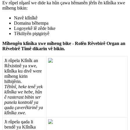
Ev
r
û
pel
n
î
ş
an
î
we
dide
ka
h
û
n
ç
awa
h
ê
man
ê
n
j
ê
r
î
n
ê
n
kl
î
n
î
ka
xwe
m
î
heng
bikin
:
Nav
ê
kl
î
n
î
k
ê
Domaina
b
ê
hempa
Logoyek
ê
l
ê
z
ê
de
bike
T
ê
kiliy
ê
n
pi
ş
tgiriy
ê
M
î
heng
ê
n
kl
î
n
î
ka
xwe
m
î
heng
bike
-
Rol
ê
n
R
ê
vebir
ê
Organ
an
R
ê
vebir
ê
T
î
m
ê
dikarin
v
ê
bikin
.
Ji
r
û
pela
Kl
î
n
î
k
an
R
ê
xistin
ê
ya
xwe
,
kl
î
n
î
ka
ku
div
ê
were
m
î
heng
kirin
hilbij
ê
rin
.
T
ê
b
î
n
î
,
heke
ten
ê
yek
kl
î
n
î
ka
we
hebe
,
h
û
n
ê
rasterast
bibin
ser
panela
kontrol
ê
ya
qada
ç
aver
ê
kirin
ê
ya
kl
î
n
î
ka
xwe
.
Ji
r
û
pela
qada
li
bend
ê
ya
Kl
î
n
î
ka