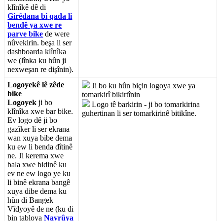
kl
î
n
î
k
ê
d
ê
di
Gir
ê
dana
bi
qada
li
bend
ê
ya
xwe
re
parve
bike
de
were
n
û
vekirin
.
be
ş
a
li
ser
dashboarda
kl
î
n
î
ka
we
(
l
î
nka
ku
h
û
n
ji
nexwe
ş
an
re
di
ş
î
nin
)
.
Logoyek
ê
l
ê
z
ê
de
Ji
bo
ku
h
û
n
bi
ç
in
logoya
xwe
ya
bike
tomarkir
î
bikirt
î
nin
Logoyek
ji
bo
Logo
t
ê
barkirin
-
ji
bo
tomarkirina
kl
î
n
î
ka
xwe
bar
bike
.
guhertinan
li
ser
tomarkirin
ê
bitik
î
ne
.
Ev
logo
d
ê
ji
bo
gaz
î
ker
li
ser
ekrana
wan
xuya
bibe
dema
ku
ew
li
benda
d
î
tin
ê
ne
.
Ji
kerema
xwe
bala
xwe
bidin
ê
ku
ev
ne
ew
logo
ye
ku
li
bin
ê
ekrana
bang
ê
xuya
dibe
dema
ku
h
û
n
di
Bangek
V
î
dyoy
ê
de
ne
(
ku
di
bin
tabloya
Navr
û
ya