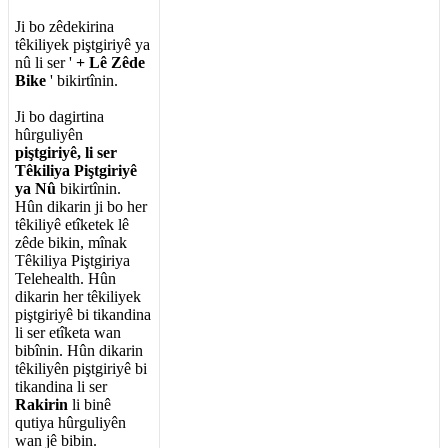
Ji
bo
z
ê
dekirina
t
ê
kiliyek
pi
ş
tgiriy
ê
ya
n
û
li
ser
'
+
L
ê
Z
ê
de
Bike
'
bikirt
î
nin
.
Ji
bo
dagirtina
h
û
rguliy
ê
n
pi
ş
tgiriy
ê
,
li
ser
T
ê
kiliya
Pi
ş
tgiriy
ê
ya
N
û
bikirt
î
nin
.
H
û
n
dikarin
ji
bo
her
t
ê
kiliy
ê
et
î
ketek
l
ê
z
ê
de
bikin
,
m
î
nak
T
ê
kiliya
Pi
ş
tgiriya
Telehealth
.
H
û
n
dikarin
her
t
ê
kiliyek
pi
ş
tgiriy
ê
bi
tikandina
li
ser
et
î
keta
wan
bib
î
nin
.
H
û
n
dikarin
t
ê
kiliy
ê
n
pi
ş
tgiriy
ê
bi
tikandina
li
ser
Rakirin
li
bin
ê
qutiya
h
û
rguliy
ê
n
wan
j
ê
bibin
.