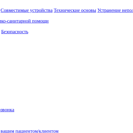
Совместимые устройства
Технические основы
Устранение непо
ико-санитарной помощи
Безопасность
озвонка
с вашим пациентом/клиентом