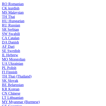
RO
Romanian
CK
kurdish
MS
Malaysian
TH
Thai
HU
Hungarian
RU
Russian
SR
Serbian
SW
Swahili
CA
Catalan
DA
Danish
AF
Dari
SE
Swedish
IL
Hebrew
MO
Mongolian
UA
Ukrainian
PL
Polish
FI
Finnish
TH
Thai (Thailand)
SK
Slovak
BE
Belarusian
KR
Korean
CN
Chinese
LT
Lithuanian
MY
Myanmar (Burmese)