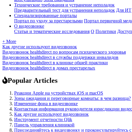
Технические требования и устранение неполадок
Предварительный тест для устранения неполадок
Для ИТ
Специализированные порталы
Портал по уходу за престарелыми
Портал первичной мед
О видеозвонке
Статьи и тематические исследования
О
Политики
Доступ
+ More
Как другие используют видеозвонок
Видеозвонок healthdirect по вопросам психического здоровья
Видеозвонок healthdirect в службы поддержки инвалидов
Видеозвонок healthdirect в клинике общей практики
Видеозвонок healthdirect в домах престарелых
Popular Articles
Реакции Apple на устройствах iOS и macOS
Зоны ожидания и переговорные комнаты: в чем разница?
Изменение фона в видеозвонке
Контактная информация руководителя юрисдикции виде
Как другие используют видеозвонок
Инструмент отчетности Qlik
Панель управления клиникой
Присоединяйтесь к видеозвонку и проконсультируйтесь 