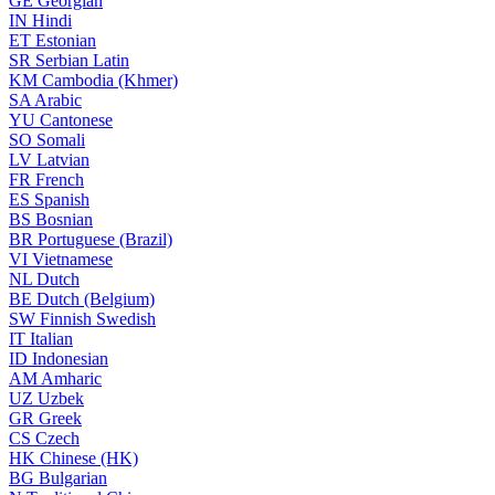
GE
Georgian
IN
Hindi
ET
Estonian
SR
Serbian Latin
KM
Cambodia (Khmer)
SA
Arabic
YU
Cantonese
SO
Somali
LV
Latvian
FR
French
ES
Spanish
BS
Bosnian
BR
Portuguese (Brazil)
VI
Vietnamese
NL
Dutch
BE
Dutch (Belgium)
SW
Finnish Swedish
IT
Italian
ID
Indonesian
AM
Amharic
UZ
Uzbek
GR
Greek
CS
Czech
HK
Chinese (HK)
BG
Bulgarian