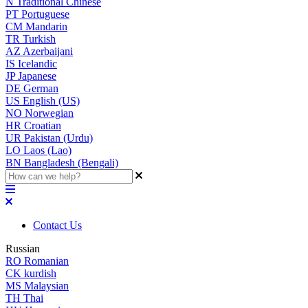
N
Traditional Chinese
PT
Portuguese
CM
Mandarin
TR
Turkish
AZ
Azerbaijani
IS
Icelandic
JP
Japanese
DE
German
US
English (US)
NO
Norwegian
HR
Croatian
UR
Pakistan (Urdu)
LO
Laos (Lao)
BN
Bangladesh (Bengali)
Contact Us
Russian
RO
Romanian
CK
kurdish
MS
Malaysian
TH
Thai