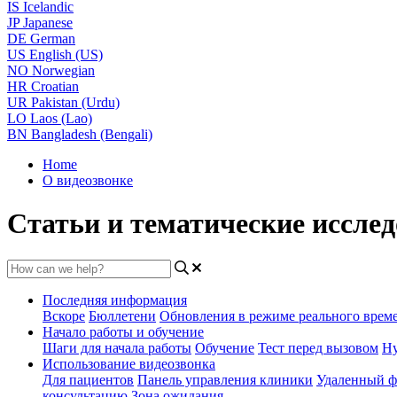
IS
Icelandic
JP
Japanese
DE
German
US
English (US)
NO
Norwegian
HR
Croatian
UR
Pakistan (Urdu)
LO
Laos (Lao)
BN
Bangladesh (Bengali)
Home
О видеозвонке
Статьи и тематические иссле
Последняя информация
Вскоре
Бюллетени
Обновления в режиме реального врем
Начало работы и обучение
Шаги для начала работы
Обучение
Тест перед вызовом
Ну
Использование видеозвонка
Для пациентов
Панель управления клиники
Удаленный ф
консультацию
Зона ожидания