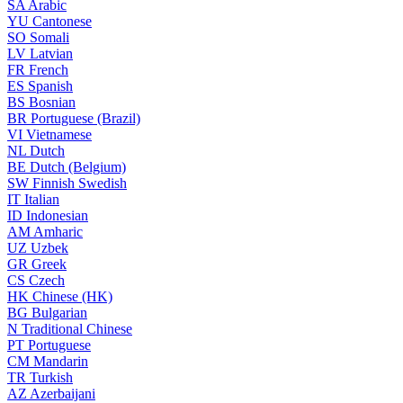
SA
Arabic
YU
Cantonese
SO
Somali
LV
Latvian
FR
French
ES
Spanish
BS
Bosnian
BR
Portuguese (Brazil)
VI
Vietnamese
NL
Dutch
BE
Dutch (Belgium)
SW
Finnish Swedish
IT
Italian
ID
Indonesian
AM
Amharic
UZ
Uzbek
GR
Greek
CS
Czech
HK
Chinese (HK)
BG
Bulgarian
N
Traditional Chinese
PT
Portuguese
CM
Mandarin
TR
Turkish
AZ
Azerbaijani