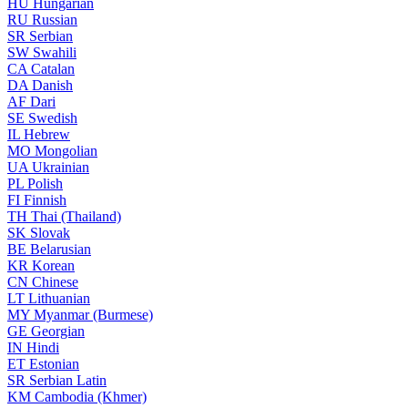
HU
Hungarian
RU
Russian
SR
Serbian
SW
Swahili
CA
Catalan
DA
Danish
AF
Dari
SE
Swedish
IL
Hebrew
MO
Mongolian
UA
Ukrainian
PL
Polish
FI
Finnish
TH
Thai (Thailand)
SK
Slovak
BE
Belarusian
KR
Korean
CN
Chinese
LT
Lithuanian
MY
Myanmar (Burmese)
GE
Georgian
IN
Hindi
ET
Estonian
SR
Serbian Latin
KM
Cambodia (Khmer)