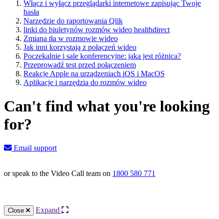
Włącz i wyłącz przeglądarki internetowe zapisując Twoje
hasła
Narzędzie do raportowania Qlik
linki do biuletynów rozmów wideo healthdirect
Zmiana tła w rozmowie wideo
Jak inni korzystają z połączeń wideo
Poczekalnie i sale konferencyjne: jaka jest różnica?
Przeprowadź test przed połączeniem
Reakcje Apple na urządzeniach iOS i MacOS
Aplikacje i narzędzia do rozmów wideo
Can't find what you're looking
for?
Email support
or speak to the Video Call team on
1800 580 771
Knowledge Base Software powered by Helpjuice
Expand
Close