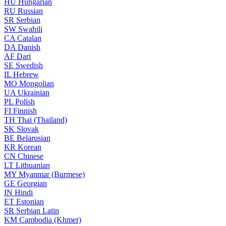
HU
Hungarian
RU
Russian
SR
Serbian
SW
Swahili
CA
Catalan
DA
Danish
AF
Dari
SE
Swedish
IL
Hebrew
MO
Mongolian
UA
Ukrainian
PL
Polish
FI
Finnish
TH
Thai (Thailand)
SK
Slovak
BE
Belarusian
KR
Korean
CN
Chinese
LT
Lithuanian
MY
Myanmar (Burmese)
GE
Georgian
IN
Hindi
ET
Estonian
SR
Serbian Latin
KM
Cambodia (Khmer)