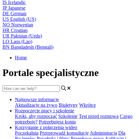
IS
Icelandic
JP
Japanese
DE
German
US
English (US)
NO
Norwegian
HR
Croatian
UR
Pakistan (Urdu)
LO
Laos (Lao)
BN
Bangladesh (Bengali)
Home
Portale specjalistyczne
Najnowsze informacje
Aktualizacje na żywo
Biuletyny
Wkrótce
Rozpoczęcie pracy i szkolenie
Kroki, aby rozpocząć
Szkolenie
Test przed rozmową
Czego
potrzebuję?
Potrzebujesz konta
Korzystanie z połączenia wideo
Poczekalnia
Przeprowadź konsultację
Administracja
Dla
Pacjentów
Poradniki i filmy
Przepływy pracy
Aplikacje i