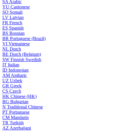
SA
Arabic
YU
Cantonese
SO
Somali
LV
Latvian
FR
French
ES
Spanish
BS
Bosnian
BR
Portuguese (Brazil)
VI
Vietnamese
NL
Dutch
BE
Dutch (Belgium)
SW
Finnish Swedish
IT
Italian
ID
Indonesian
AM
Amharic
UZ
Uzbek
GR
Greek
CS
Czech
HK
Chinese (HK)
BG
Bulgarian
N
Traditional Chinese
PT
Portuguese
CM
Mandarin
TR
Turkish
AZ
Azerbaijani