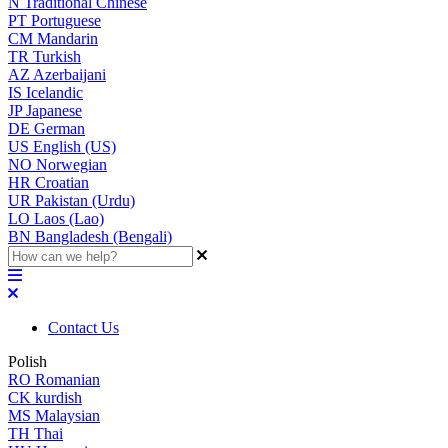
N
Traditional Chinese
PT
Portuguese
CM
Mandarin
TR
Turkish
AZ
Azerbaijani
IS
Icelandic
JP
Japanese
DE
German
US
English (US)
NO
Norwegian
HR
Croatian
UR
Pakistan (Urdu)
LO
Laos (Lao)
BN
Bangladesh (Bengali)
Contact Us
Polish
RO
Romanian
CK
kurdish
MS
Malaysian
TH
Thai