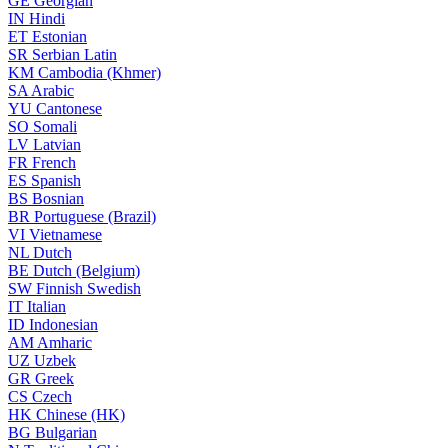
GE
Georgian
IN
Hindi
ET
Estonian
SR
Serbian Latin
KM
Cambodia (Khmer)
SA
Arabic
YU
Cantonese
SO
Somali
LV
Latvian
FR
French
ES
Spanish
BS
Bosnian
BR
Portuguese (Brazil)
VI
Vietnamese
NL
Dutch
BE
Dutch (Belgium)
SW
Finnish Swedish
IT
Italian
ID
Indonesian
AM
Amharic
UZ
Uzbek
GR
Greek
CS
Czech
HK
Chinese (HK)
BG
Bulgarian