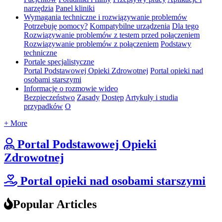
narzędzia
Panel kliniki
Wymagania techniczne i rozwiązywanie problemów
Potrzebuję pomocy?
Kompatybilne urządzenia
Dla tego
Rozwiązywanie problemów z testem przed połączeniem
Rozwiązywanie problemów z połączeniem
Podstawy
techniczne
Portale specjalistyczne
Portal Podstawowej Opieki Zdrowotnej
Portal opieki nad
osobami starszymi
Informacje o rozmowie wideo
Bezpieczeństwo
Zasady
Dostęp
Artykuły i studia
przypadków
O
+ More
Portal Podstawowej Opieki
Zdrowotnej
Portal opieki nad osobami starszymi
Popular Articles