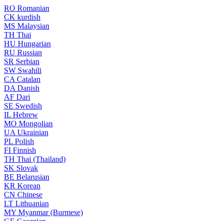
RO
Romanian
CK
kurdish
MS
Malaysian
TH
Thai
HU
Hungarian
RU
Russian
SR
Serbian
SW
Swahili
CA
Catalan
DA
Danish
AF
Dari
SE
Swedish
IL
Hebrew
MO
Mongolian
UA
Ukrainian
PL
Polish
FI
Finnish
TH
Thai (Thailand)
SK
Slovak
BE
Belarusian
KR
Korean
CN
Chinese
LT
Lithuanian
MY
Myanmar (Burmese)