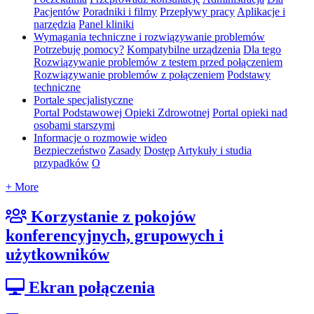
Pacjentów
Poradniki i filmy
Przepływy pracy
Aplikacje i
narzędzia
Panel kliniki
Wymagania techniczne i rozwiązywanie problemów
Potrzebuję pomocy?
Kompatybilne urządzenia
Dla tego
Rozwiązywanie problemów z testem przed połączeniem
Rozwiązywanie problemów z połączeniem
Podstawy
techniczne
Portale specjalistyczne
Portal Podstawowej Opieki Zdrowotnej
Portal opieki nad
osobami starszymi
Informacje o rozmowie wideo
Bezpieczeństwo
Zasady
Dostęp
Artykuły i studia
przypadków
O
+ More
Korzystanie z pokojów
konferencyjnych, grupowych i
użytkowników
Ekran połączenia