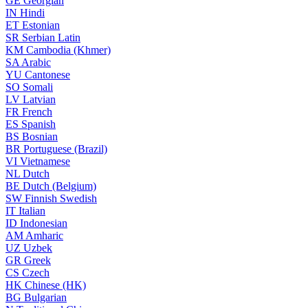
GE
Georgian
IN
Hindi
ET
Estonian
SR
Serbian Latin
KM
Cambodia (Khmer)
SA
Arabic
YU
Cantonese
SO
Somali
LV
Latvian
FR
French
ES
Spanish
BS
Bosnian
BR
Portuguese (Brazil)
VI
Vietnamese
NL
Dutch
BE
Dutch (Belgium)
SW
Finnish Swedish
IT
Italian
ID
Indonesian
AM
Amharic
UZ
Uzbek
GR
Greek
CS
Czech
HK
Chinese (HK)
BG
Bulgarian