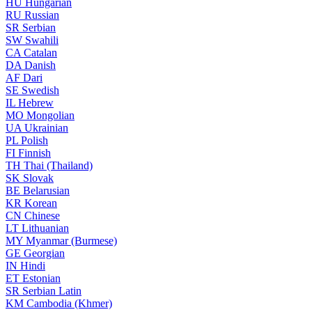
HU
Hungarian
RU
Russian
SR
Serbian
SW
Swahili
CA
Catalan
DA
Danish
AF
Dari
SE
Swedish
IL
Hebrew
MO
Mongolian
UA
Ukrainian
PL
Polish
FI
Finnish
TH
Thai (Thailand)
SK
Slovak
BE
Belarusian
KR
Korean
CN
Chinese
LT
Lithuanian
MY
Myanmar (Burmese)
GE
Georgian
IN
Hindi
ET
Estonian
SR
Serbian Latin
KM
Cambodia (Khmer)