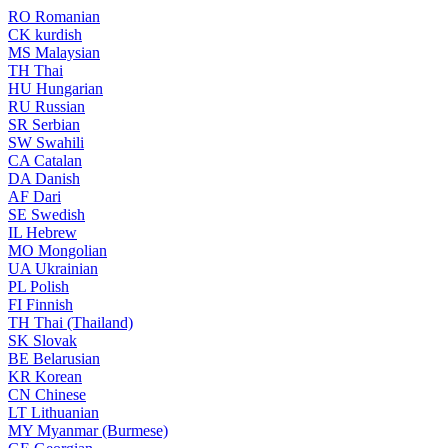
RO
Romanian
CK
kurdish
MS
Malaysian
TH
Thai
HU
Hungarian
RU
Russian
SR
Serbian
SW
Swahili
CA
Catalan
DA
Danish
AF
Dari
SE
Swedish
IL
Hebrew
MO
Mongolian
UA
Ukrainian
PL
Polish
FI
Finnish
TH
Thai (Thailand)
SK
Slovak
BE
Belarusian
KR
Korean
CN
Chinese
LT
Lithuanian
MY
Myanmar (Burmese)