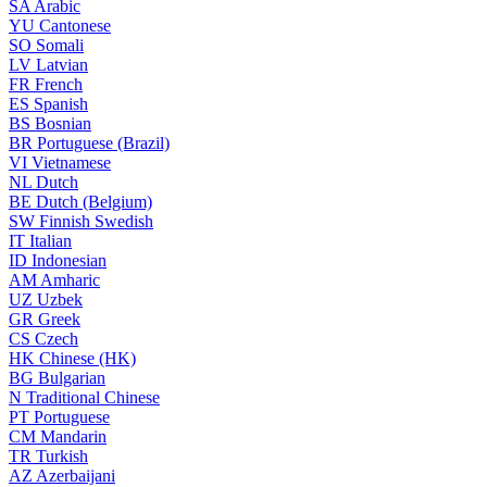
SA
Arabic
YU
Cantonese
SO
Somali
LV
Latvian
FR
French
ES
Spanish
BS
Bosnian
BR
Portuguese (Brazil)
VI
Vietnamese
NL
Dutch
BE
Dutch (Belgium)
SW
Finnish Swedish
IT
Italian
ID
Indonesian
AM
Amharic
UZ
Uzbek
GR
Greek
CS
Czech
HK
Chinese (HK)
BG
Bulgarian
N
Traditional Chinese
PT
Portuguese
CM
Mandarin
TR
Turkish
AZ
Azerbaijani