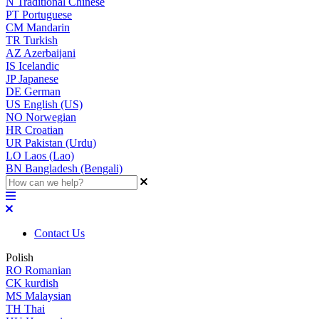
N
Traditional Chinese
PT
Portuguese
CM
Mandarin
TR
Turkish
AZ
Azerbaijani
IS
Icelandic
JP
Japanese
DE
German
US
English (US)
NO
Norwegian
HR
Croatian
UR
Pakistan (Urdu)
LO
Laos (Lao)
BN
Bangladesh (Bengali)
Contact Us
Polish
RO
Romanian
CK
kurdish
MS
Malaysian
TH
Thai