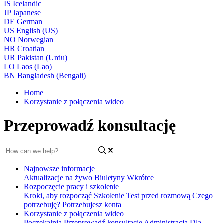
IS
Icelandic
JP
Japanese
DE
German
US
English (US)
NO
Norwegian
HR
Croatian
UR
Pakistan (Urdu)
LO
Laos (Lao)
BN
Bangladesh (Bengali)
Home
Korzystanie z połączenia wideo
Przeprowadź konsultację
Najnowsze informacje
Aktualizacje na żywo
Biuletyny
Wkrótce
Rozpoczęcie pracy i szkolenie
Kroki, aby rozpocząć
Szkolenie
Test przed rozmową
Czego
potrzebuję?
Potrzebujesz konta
Korzystanie z połączenia wideo
Poczekalnia
Przeprowadź konsultację
Administracja
Dla