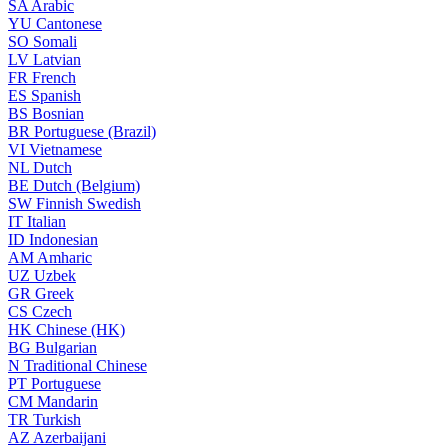
SA
Arabic
YU
Cantonese
SO
Somali
LV
Latvian
FR
French
ES
Spanish
BS
Bosnian
BR
Portuguese (Brazil)
VI
Vietnamese
NL
Dutch
BE
Dutch (Belgium)
SW
Finnish Swedish
IT
Italian
ID
Indonesian
AM
Amharic
UZ
Uzbek
GR
Greek
CS
Czech
HK
Chinese (HK)
BG
Bulgarian
N
Traditional Chinese
PT
Portuguese
CM
Mandarin
TR
Turkish
AZ
Azerbaijani