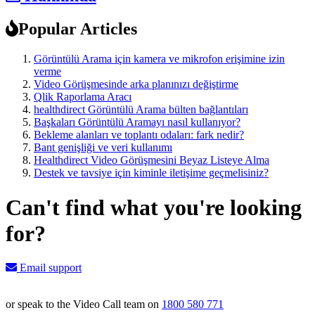
Popular Articles
Görüntülü Arama için kamera ve mikrofon erişimine izin
verme
Video Görüşmesinde arka planınızı değiştirme
Qlik Raporlama Aracı
healthdirect Görüntülü Arama bülten bağlantıları
Başkaları Görüntülü Aramayı nasıl kullanıyor?
Bekleme alanları ve toplantı odaları: fark nedir?
Bant genişliği ve veri kullanımı
Healthdirect Video Görüşmesini Beyaz Listeye Alma
Destek ve tavsiye için kiminle iletişime geçmelisiniz?
Can't find what you're looking
for?
Email support
or speak to the Video Call team on
1800 580 771