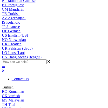
N
Traditional Chinese
PT
Portuguese
CM
Mandarin
TR
Turkish
AZ
Azerbaijani
IS
Icelandic
JP
Japanese
DE
German
US
English (US)
NO
Norwegian
HR
Croatian
UR
Pakistan (Urdu)
LO
Laos (Lao)
BN
Bangladesh (Bengali)
Contact Us
Turkish
RO
Romanian
CK
kurdish
MS
Malaysian
TH
Thai