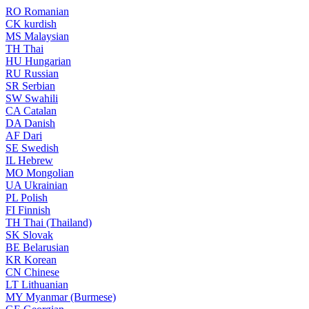
RO
Romanian
CK
kurdish
MS
Malaysian
TH
Thai
HU
Hungarian
RU
Russian
SR
Serbian
SW
Swahili
CA
Catalan
DA
Danish
AF
Dari
SE
Swedish
IL
Hebrew
MO
Mongolian
UA
Ukrainian
PL
Polish
FI
Finnish
TH
Thai (Thailand)
SK
Slovak
BE
Belarusian
KR
Korean
CN
Chinese
LT
Lithuanian
MY
Myanmar (Burmese)