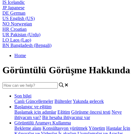
IS
Icelandic
JP
Japanese
DE
German
US
English (US)
NO
Norwegian
HR
Croatian
UR
Pakistan (Urdu)
LO
Laos (Lao)
BN
Bangladesh (Bengali)
Home
Görüntülü Görüşme Hakkında
Son bilgi
Canlı Güncellemeler
Bültenler
Yakında gelecek
Başlangıç ve eğitim
Başlamak için adımlar
Eğitim
Görüşme öncesi testi
Neye
ihtiyacım var?
Bir hesaba ihtiyacınız var
Görüntülü Aramayı Kullanma
Bekleme alanı
Konsültasyon yürütmek
Yönetim
Hastalar İçin
Kılavuzlar ve Videolar
İş akışları
Uygulamalar ve Araçlar