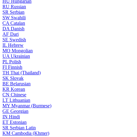
HU
Hungarian
RU
Russian
SR
Serbian
SW
Swahili
CA
Catalan
DA
Danish
AF
Dari
SE
Swedish
IL
Hebrew
MO
Mongolian
UA
Ukrainian
PL
Polish
FI
Finnish
TH
Thai (Thailand)
SK
Slovak
BE
Belarusian
KR
Korean
CN
Chinese
LT
Lithuanian
MY
Myanmar (Burmese)
GE
Georgian
IN
Hindi
ET
Estonian
SR
Serbian Latin
KM
Cambodia (Khmer)