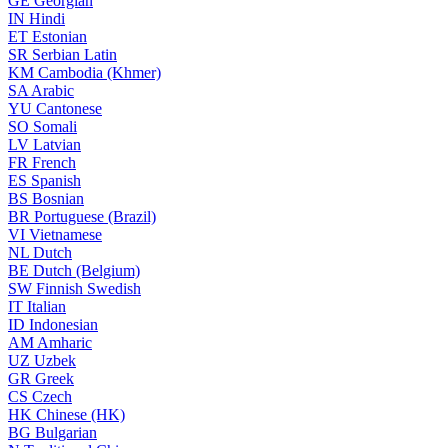
GE
Georgian
IN
Hindi
ET
Estonian
SR
Serbian Latin
KM
Cambodia (Khmer)
SA
Arabic
YU
Cantonese
SO
Somali
LV
Latvian
FR
French
ES
Spanish
BS
Bosnian
BR
Portuguese (Brazil)
VI
Vietnamese
NL
Dutch
BE
Dutch (Belgium)
SW
Finnish Swedish
IT
Italian
ID
Indonesian
AM
Amharic
UZ
Uzbek
GR
Greek
CS
Czech
HK
Chinese (HK)
BG
Bulgarian