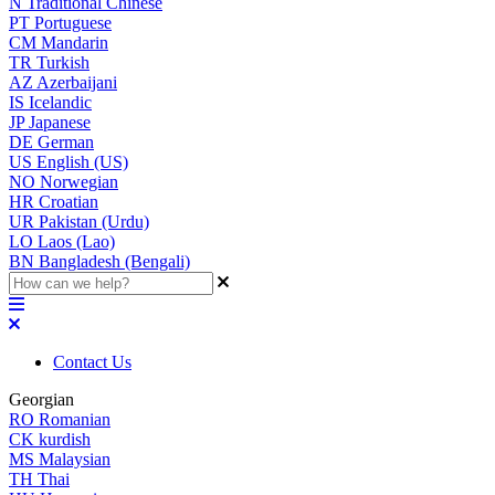
N
Traditional Chinese
PT
Portuguese
CM
Mandarin
TR
Turkish
AZ
Azerbaijani
IS
Icelandic
JP
Japanese
DE
German
US
English (US)
NO
Norwegian
HR
Croatian
UR
Pakistan (Urdu)
LO
Laos (Lao)
BN
Bangladesh (Bengali)
Contact Us
Georgian
RO
Romanian
CK
kurdish
MS
Malaysian
TH
Thai