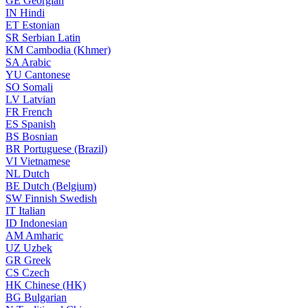
GE
Georgian
IN
Hindi
ET
Estonian
SR
Serbian Latin
KM
Cambodia (Khmer)
SA
Arabic
YU
Cantonese
SO
Somali
LV
Latvian
FR
French
ES
Spanish
BS
Bosnian
BR
Portuguese (Brazil)
VI
Vietnamese
NL
Dutch
BE
Dutch (Belgium)
SW
Finnish Swedish
IT
Italian
ID
Indonesian
AM
Amharic
UZ
Uzbek
GR
Greek
CS
Czech
HK
Chinese (HK)
BG
Bulgarian