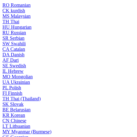
RO
Romanian
CK
kurdish
MS
Malaysian
TH
Thai
HU
Hungarian
RU
Russian
SR
Serbian
SW
Swahili
CA
Catalan
DA
Danish
AF
Dari
SE
Swedish
IL
Hebrew
MO
Mongolian
UA
Ukrainian
PL
Polish
FI
Finnish
TH
Thai (Thailand)
SK
Slovak
BE
Belarusian
KR
Korean
CN
Chinese
LT
Lithuanian
MY
Myanmar (Burmese)