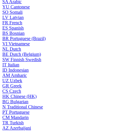
SA
Arabic
YU
Cantonese
SO
Somali
LV
Latvian
FR
French
ES
Spanish
BS
Bosnian
BR
Portuguese (Brazil)
VI
Vietnamese
NL
Dutch
BE
Dutch (Belgium)
SW
Finnish Swedish
IT
Italian
ID
Indonesian
AM
Amharic
UZ
Uzbek
GR
Greek
CS
Czech
HK
Chinese (HK)
BG
Bulgarian
N
Traditional Chinese
PT
Portuguese
CM
Mandarin
TR
Turkish
AZ
Azerbaijani