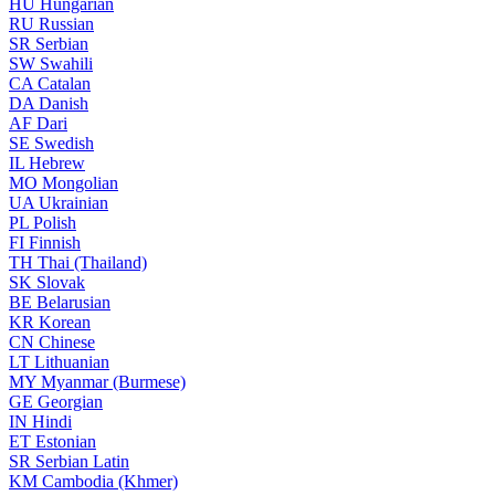
HU
Hungarian
RU
Russian
SR
Serbian
SW
Swahili
CA
Catalan
DA
Danish
AF
Dari
SE
Swedish
IL
Hebrew
MO
Mongolian
UA
Ukrainian
PL
Polish
FI
Finnish
TH
Thai (Thailand)
SK
Slovak
BE
Belarusian
KR
Korean
CN
Chinese
LT
Lithuanian
MY
Myanmar (Burmese)
GE
Georgian
IN
Hindi
ET
Estonian
SR
Serbian Latin
KM
Cambodia (Khmer)