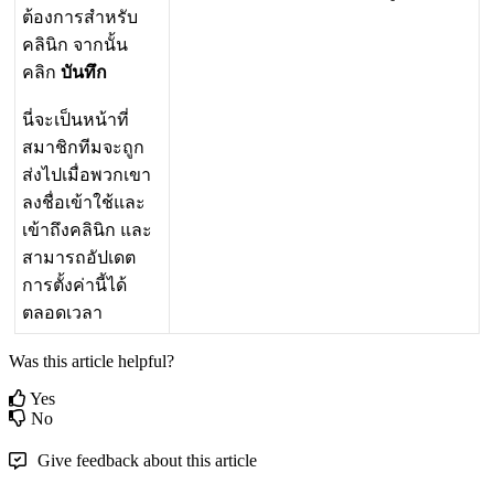
ต
อ
ง
ก
า
ร
ส
ห
ร
บ
ค
ล
น
ก
จ
า
ก
น
น
ค
ล
ก
บ
น
ท
ก
น
จ
ะ
เ
ป
น
ห
น
า
ท
ส
ม
า
ช
ก
ท
ม
จ
ะ
ถ
ก
ส
ง
ไ
ป
เ
ม
อ
พ
ว
ก
เ
ข
า
ล
ง
ช
อ
เ
ข
า
ใ
ช
แ
ล
ะ
เ
ข
า
ถ
ง
ค
ล
น
ก
แ
ล
ะ
ส
า
ม
า
ร
ถ
อ
ป
เ
ด
ต
ก
า
ร
ต
ง
ค
า
น
ไ
ด
ต
ล
อ
ด
เ
ว
ล
า
Was this article helpful?
Yes
No
Give feedback about this article