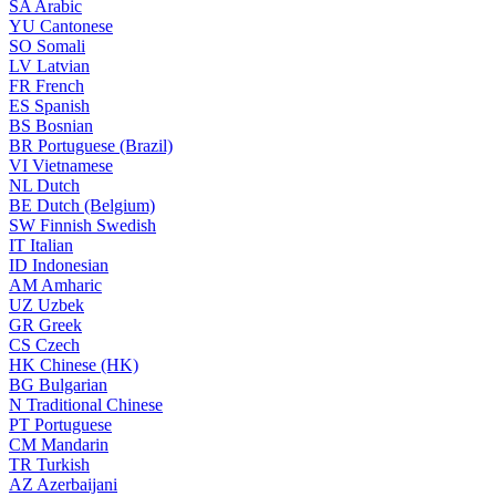
SA
Arabic
YU
Cantonese
SO
Somali
LV
Latvian
FR
French
ES
Spanish
BS
Bosnian
BR
Portuguese (Brazil)
VI
Vietnamese
NL
Dutch
BE
Dutch (Belgium)
SW
Finnish Swedish
IT
Italian
ID
Indonesian
AM
Amharic
UZ
Uzbek
GR
Greek
CS
Czech
HK
Chinese (HK)
BG
Bulgarian
N
Traditional Chinese
PT
Portuguese
CM
Mandarin
TR
Turkish
AZ
Azerbaijani