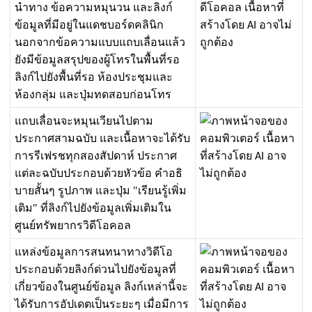
น
ท
า
ง
ข
อ
ค
ว
า
ม
ห
ม
น
ว
น
แ
ล
ะ
ล
ง
ก
ข
อ
ม
ล
ท
ม
อ
ย
ใ
น
แ
ด
ช
บ
อ
ร
ด
ค
ล
น
ก
น
อ
ก
จ
า
ก
ข
อ
ค
ว
า
ม
แ
บ
บ
แ
ถ
บ
เ
ล
อ
น
แ
ล
ว
ย
ง
ม
ข
อ
ม
ล
ส
ร
ป
ข
อ
ง
ผ
โ
ท
ร
ใ
น
พ
น
ท
ร
อ
ล
ง
ก
ไ
ป
ย
ง
พ
น
ท
ร
อ
ห
อ
ง
ป
ร
ะ
ช
ม
แ
ล
ะ
ห
อ
ง
ก
ล
ม
แ
ล
ะ
ป
ม
ท
ด
ส
อ
บ
ก
อ
น
โ
ท
ร
แ
ถ
บ
เ
ล
อ
น
จ
ะ
ห
ม
น
เ
ว
ย
น
ไ
ป
ต
า
ม
ป
ร
ะ
ก
า
ศ
ส
า
ม
ฉ
บ
บ
แ
ล
ะ
เ
น
อ
ห
า
จ
ะ
ไ
ด
ร
บ
ก
า
ร
ร
เ
ฟ
ร
ช
ท
ก
ส
อ
ง
ส
ป
ด
า
ห
ป
ร
ะ
ก
า
ศ
แ
ต
ล
ะ
ฉ
บ
บ
ป
ร
ะ
ก
อ
บ
ด
ว
ย
ห
ว
ข
อ
ค
อ
ธ
บ
า
ย
ส
น
ๆ
ร
ป
ภ
า
พ
แ
ล
ะ
ป
ม
"
เ
ร
ย
น
ร
เ
พ
ม
เ
ต
ม
"
ท
ล
ง
ก
ไ
ป
ย
ง
ข
อ
ม
ล
เ
พ
ม
เ
ต
ม
ใ
น
ศ
น
ย
ท
ร
พ
ย
า
ก
ร
ว
ด
โ
อ
ค
อ
ล
แ
ห
ล
ง
ข
อ
ม
ล
ก
า
ร
ส
น
ท
น
า
ท
า
ง
ว
ด
โ
อ
ป
ร
ะ
ก
อ
บ
ด
ว
ย
ล
ง
ก
ด
ว
น
ไ
ป
ย
ง
ข
อ
ม
ล
ท
เ
ก
ย
ว
ข
อ
ง
ใ
น
ศ
น
ย
ข
อ
ม
ล
ล
ง
ก
เ
ห
ล
า
น
จ
ะ
ไ
ด
ร
บ
ก
า
ร
อ
ป
เ
ด
ต
เ
ป
น
ร
ะ
ย
ะ
ๆ
เ
ม
อ
ม
ก
า
ร