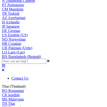
N
Traditional Chinese
PT
Portuguese
CM
Mandarin
TR
Turkish
AZ
Azerbaijani
IS
Icelandic
JP
Japanese
DE
German
US
English (US)
NO
Norwegian
HR
Croatian
UR
Pakistan (Urdu)
LO
Laos (Lao)
BN
Bangladesh (Bengali)
Contact Us
Thai (Thailand)
RO
Romanian
CK
kurdish
MS
Malaysian
TH
Thai