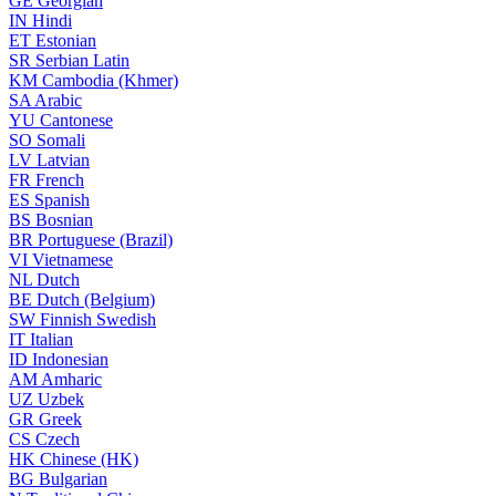
GE
Georgian
IN
Hindi
ET
Estonian
SR
Serbian Latin
KM
Cambodia (Khmer)
SA
Arabic
YU
Cantonese
SO
Somali
LV
Latvian
FR
French
ES
Spanish
BS
Bosnian
BR
Portuguese (Brazil)
VI
Vietnamese
NL
Dutch
BE
Dutch (Belgium)
SW
Finnish Swedish
IT
Italian
ID
Indonesian
AM
Amharic
UZ
Uzbek
GR
Greek
CS
Czech
HK
Chinese (HK)
BG
Bulgarian