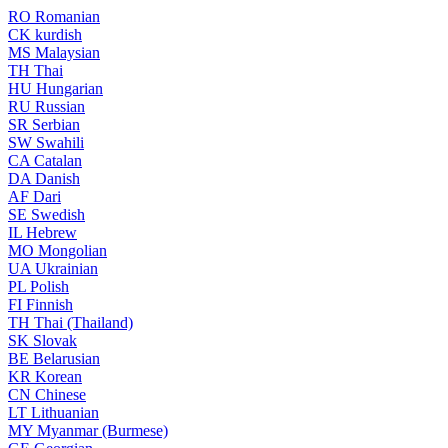
RO
Romanian
CK
kurdish
MS
Malaysian
TH
Thai
HU
Hungarian
RU
Russian
SR
Serbian
SW
Swahili
CA
Catalan
DA
Danish
AF
Dari
SE
Swedish
IL
Hebrew
MO
Mongolian
UA
Ukrainian
PL
Polish
FI
Finnish
TH
Thai (Thailand)
SK
Slovak
BE
Belarusian
KR
Korean
CN
Chinese
LT
Lithuanian
MY
Myanmar (Burmese)