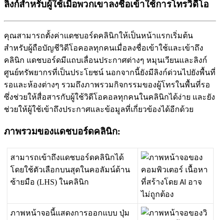
ลิงก์สำหรับผู้ใช้เมื่อพวกเขาลงชื่อเข้าใช้การโทรวิดีโอ
ค
ณ
ส
า
ม
า
ร
ถ
ต
ง
ค
า
แ
ด
ช
บ
อ
ร
ด
ค
ล
น
ก
ใ
ห
เ
ป
น
ห
น
า
แ
ร
ก
เ
ร
ม
ต
น
ส
ห
ร
บ
ผ
ถ
อ
บ
ญ
ช
ว
ด
โ
อ
ค
อ
ล
ท
ก
ค
น
เ
ม
อ
ล
ง
ช
อ
เ
ข
า
ใ
ช
แ
ล
ะ
เ
ข
า
ถ
ง
ค
ล
น
ก
แ
ด
ช
บ
อ
ร
ด
ม
แ
ถ
บ
เ
ล
อ
น
ป
ร
ะ
ก
า
ศ
ต
า
ง
ๆ
ห
ม
น
เ
ว
ย
น
แ
ล
ะ
ล
ง
ก
ศ
น
ย
ท
ร
พ
ย
า
ก
ร
ท
เ
ป
น
ป
ร
ะ
โ
ย
ช
น
น
อ
ก
จ
า
ก
น
ย
ง
ม
ล
ง
ก
ด
ว
น
ไ
ป
ย
ง
พ
น
ท
ร
อ
แ
ล
ะ
ห
อ
ง
ต
า
ง
ๆ
ร
ว
ม
ถ
ง
ภ
า
พ
ร
ว
ม
ก
จ
ก
ร
ร
ม
ข
อ
ง
ผ
โ
ท
ร
ใ
น
พ
น
ท
ร
อ
ซ
ง
ช
ว
ย
ใ
ห
ส
อ
ส
า
ร
ก
บ
ผ
ใ
ช
ว
ด
โ
อ
ค
อ
ล
ท
ก
ค
น
ใ
น
ค
ล
น
ก
ไ
ด
ง
า
ย
แ
ล
ะ
ย
ง
ช
ว
ย
ใ
ห
ผ
ใ
ช
เ
ข
า
ถ
ง
ป
ร
ะ
ก
า
ศ
แ
ล
ะ
ข
อ
ม
ล
ท
เ
ก
ย
ว
ข
อ
ง
ไ
ด
อ
ก
ด
ว
ย
ภ
า
พ
ร
ว
ม
ข
อ
ง
แ
ด
ช
บ
อ
ร
ด
ค
ล
น
ก
:
ส
า
ม
า
ร
ถ
เ
ข
า
ถ
ง
แ
ด
ช
บ
อ
ร
ด
ค
ล
น
ก
ไ
ด
โ
ด
ย
ใ
ช
ต
ว
เ
ล
อ
ก
บ
น
ส
ด
ใ
น
ค
อ
ล
ม
น
ด
า
น
ซ
า
ย
ม
อ
(
LHS
)
ใ
น
ค
ล
น
ก
ภ
า
พ
ห
น
า
จ
อ
น
แ
ส
ด
ง
ก
า
ร
อ
อ
ก
แ
บ
บ
ป
ม