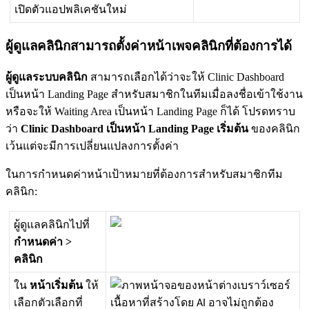
เ
ป
ด
ต
ว
แ
อ
ป
พ
ล
เ
ค
ช
น
ใ
ห
ม
ผ
ด
แ
ล
ค
ล
น
ก
ส
า
ม
า
ร
ถ
ต
ง
ค
า
ห
น
า
เ
พ
จ
ค
ล
น
ก
ท
ต
อ
ง
ก
า
ร
ไ
ด
ผ
ด
แ
ล
ร
ะ
บ
บ
ค
ล
น
ก
ส
า
ม
า
ร
ถ
เ
ล
อ
ก
ไ
ด
ว
า
จ
ะ
ใ
ห
Clinic
Dashboard
เ
ป
น
ห
น
า
Landing
Page
ส
ห
ร
บ
ส
ม
า
ช
ก
ใ
น
ท
ม
เ
ม
อ
ล
ง
ช
อ
เ
ข
า
ใ
ช
ง
า
น
ห
ร
อ
จ
ะ
ใ
ห
Waiting
Area
เ
ป
น
ห
น
า
Landing
Page
ก
ไ
ด
โ
ป
ร
ด
ท
ร
า
บ
ว
า
Clinic
Dashboard
เ
ป
น
ห
น
า
Landing
Page
เ
ร
ม
ต
น
ข
อ
ง
ค
ล
น
ก
เ
ว
น
แ
ต
จ
ะ
ม
ก
า
ร
เ
ป
ล
ย
น
แ
ป
ล
ง
ก
า
ร
ต
ง
ค
า
ใ
น
ก
า
ร
ก
ห
น
ด
ค
า
ห
น
า
เ
ป
า
ห
ม
า
ย
ท
ต
อ
ง
ก
า
ร
ส
ห
ร
บ
ส
ม
า
ช
ก
ท
ม
ค
ล
น
ก
:
ผ
ด
แ
ล
ค
ล
น
ก
ไ
ป
ท
ก
ห
น
ด
ค
า
>
ค
ล
น
ก
ใ
น
ห
น
า
เ
ร
ม
ต
น
ใ
ห
เ
ล
อ
ก
ต
ว
เ
ล
อ
ก
ท