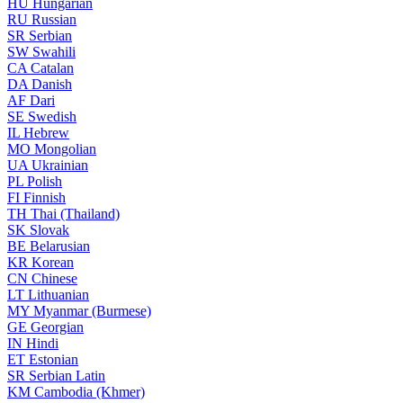
HU
Hungarian
RU
Russian
SR
Serbian
SW
Swahili
CA
Catalan
DA
Danish
AF
Dari
SE
Swedish
IL
Hebrew
MO
Mongolian
UA
Ukrainian
PL
Polish
FI
Finnish
TH
Thai (Thailand)
SK
Slovak
BE
Belarusian
KR
Korean
CN
Chinese
LT
Lithuanian
MY
Myanmar (Burmese)
GE
Georgian
IN
Hindi
ET
Estonian
SR
Serbian Latin
KM
Cambodia (Khmer)