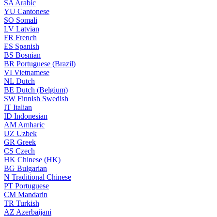
SA
Arabic
YU
Cantonese
SO
Somali
LV
Latvian
FR
French
ES
Spanish
BS
Bosnian
BR
Portuguese (Brazil)
VI
Vietnamese
NL
Dutch
BE
Dutch (Belgium)
SW
Finnish Swedish
IT
Italian
ID
Indonesian
AM
Amharic
UZ
Uzbek
GR
Greek
CS
Czech
HK
Chinese (HK)
BG
Bulgarian
N
Traditional Chinese
PT
Portuguese
CM
Mandarin
TR
Turkish
AZ
Azerbaijani