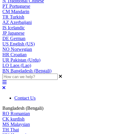
N
Traditional Chinese
PT
Portuguese
CM
Mandarin
TR
Turkish
AZ
Azerbaijani
IS
Icelandic
JP
Japanese
DE
German
US
English (US)
NO
Norwegian
HR
Croatian
UR
Pakistan (Urdu)
LO
Laos (Lao)
BN
Bangladesh (Bengali)
Contact Us
Bangladesh (Bengali)
RO
Romanian
CK
kurdish
MS
Malaysian
TH
Thai