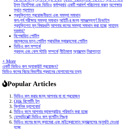
টুলস
নির্দেশিকা এবং ভিডিও
কর্মপ্রবাহ
একটি পরামর্শ পরিচালনা করুন
অপেক্ষার
স্থান
প্রশাসন
প্রযুক্তিগত প্রয়োজনীয়তা এবং সমস্যা সমাধান
কল-পূর্ব পরীক্ষায় সমস্যা সমাধান
আইটি-র জন্য
সামঞ্জস্যপূর্ণ ডিভাইস
প্রযুক্তিগত মূল বিষয়গুলি
আপনার কলের সমস্যা সমাধান করা হচ্ছে
সাহায্য
দরকার?
বিশেষায়িত পোর্টাল
বয়স্কদের যত্ন পোর্টাল
প্রাথমিক স্বাস্থ্যসেবা পোর্টাল
ভিডিও কল সম্পর্কে
প্রবন্ধ এবং কেস স্টাডি
সম্পর্কে
নীতিমালা
অ্যাক্সেস
নিরাপত্তা
+ More
একটি ভিডিও কল অ্যাকাউন্ট প্রয়োজন?
ভিডিও কলের বিচার বিভাগীয় প্রধানের যোগাযোগের তথ্য
Popular Articles
ভিডিও কল করার জন্য আপনার যা যা প্রয়োজন
Qlik রিপোর্টিং টুল
ক্লিনিক ড্যাশবোর্ড
ভিডিও কলে আপনার ব্যাকগ্রাউন্ড পরিবর্তন করা হচ্ছে
হেলথডিরেক্ট ভিডিও কল বুলেটিন লিঙ্ক
ভিডিও কলের জন্য ক্যামেরা এবং মাইক্রোফোন অ্যাক্সেসের অনুমতি দেওয়া
হচ্ছে