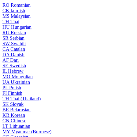
RO
Romanian
CK
kurdish
MS
Malaysian
TH
Thai
HU
Hungarian
RU
Russian
SR
Serbian
SW
Swahili
CA
Catalan
DA
Danish
AF
Dari
SE
Swedish
IL
Hebrew
MO
Mongolian
UA
Ukrainian
PL
Polish
FI
Finnish
TH
Thai (Thailand)
SK
Slovak
BE
Belarusian
KR
Korean
CN
Chinese
LT
Lithuanian
MY
Myanmar (Burmese)