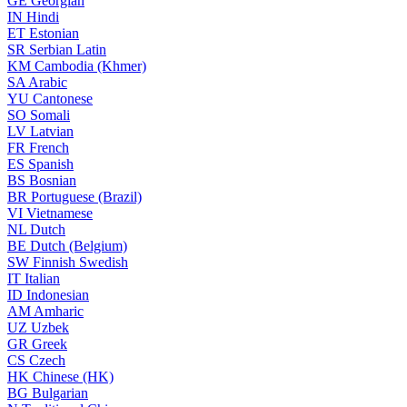
GE
Georgian
IN
Hindi
ET
Estonian
SR
Serbian Latin
KM
Cambodia (Khmer)
SA
Arabic
YU
Cantonese
SO
Somali
LV
Latvian
FR
French
ES
Spanish
BS
Bosnian
BR
Portuguese (Brazil)
VI
Vietnamese
NL
Dutch
BE
Dutch (Belgium)
SW
Finnish Swedish
IT
Italian
ID
Indonesian
AM
Amharic
UZ
Uzbek
GR
Greek
CS
Czech
HK
Chinese (HK)
BG
Bulgarian