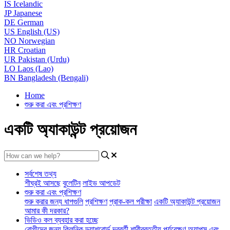
IS
Icelandic
JP
Japanese
DE
German
US
English (US)
NO
Norwegian
HR
Croatian
UR
Pakistan (Urdu)
LO
Laos (Lao)
BN
Bangladesh (Bengali)
Home
শুরু করা এবং প্রশিক্ষণ
একটি অ্যাকাউন্ট প্রয়োজন
সর্বশেষ তথ্য
শীঘ্রই আসছে
বুলেটিন
লাইভ আপডেট
শুরু করা এবং প্রশিক্ষণ
শুরু করার জন্য ধাপগুলি
প্রশিক্ষণ
প্রাক-কল পরীক্ষা
একটি অ্যাকাউন্ট প্রয়োজন
আমার কী দরকার?
ভিডিও কল ব্যবহার করা হচ্ছে
রোগীদের জন্য
ক্লিনিক ড্যাশবোর্ড
দূরবর্তী শারীরবৃত্তীয় পর্যবেক্ষণ
অ্যাপস এবং