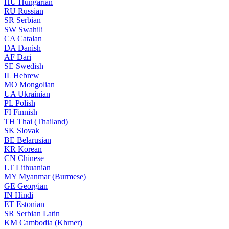
HU
Hungarian
RU
Russian
SR
Serbian
SW
Swahili
CA
Catalan
DA
Danish
AF
Dari
SE
Swedish
IL
Hebrew
MO
Mongolian
UA
Ukrainian
PL
Polish
FI
Finnish
TH
Thai (Thailand)
SK
Slovak
BE
Belarusian
KR
Korean
CN
Chinese
LT
Lithuanian
MY
Myanmar (Burmese)
GE
Georgian
IN
Hindi
ET
Estonian
SR
Serbian Latin
KM
Cambodia (Khmer)