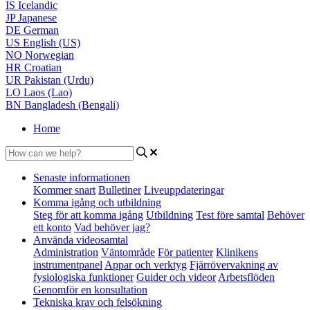
IS
Icelandic
JP
Japanese
DE
German
US
English (US)
NO
Norwegian
HR
Croatian
UR
Pakistan (Urdu)
LO
Laos (Lao)
BN
Bangladesh (Bengali)
Home
Senaste informationen
Kommer snart
Bulletiner
Liveuppdateringar
Komma igång och utbildning
Steg för att komma igång
Utbildning
Test före samtal
Behöver
ett konto
Vad behöver jag?
Använda videosamtal
Administration
Väntområde
För patienter
Klinikens
instrumentpanel
Appar och verktyg
Fjärrövervakning av
fysiologiska funktioner
Guider och videor
Arbetsflöden
Genomför en konsultation
Tekniska krav och felsökning