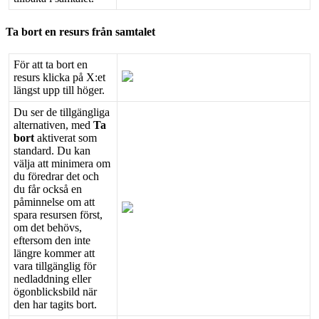
Ta
bort
en
resurs
fr
å
n
samtalet
F
ö
r
att
ta
bort
en
resurs
klicka
p
å
X
:
et
l
ä
ngst
upp
till
h
ö
ger
.
Du
ser
de
tillg
ä
ngliga
alternativen
,
med
Ta
bort
aktiverat
som
standard
.
Du
kan
v
ä
lja
att
minimera
om
du
f
ö
redrar
det
och
du
f
å
r
ocks
å
en
p
å
minnelse
om
att
spara
resursen
f
ö
rst
,
om
det
beh
ö
vs
,
eftersom
den
inte
l
ä
ngre
kommer
att
vara
tillg
ä
nglig
f
ö
r
nedladdning
eller
ö
gonblicksbild
n
ä
r
den
har
tagits
bort
.