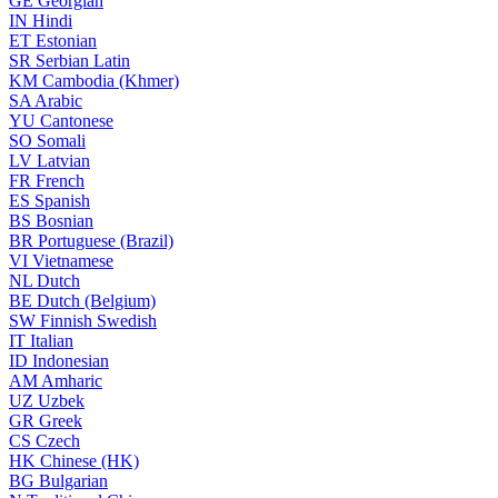
GE
Georgian
IN
Hindi
ET
Estonian
SR
Serbian Latin
KM
Cambodia (Khmer)
SA
Arabic
YU
Cantonese
SO
Somali
LV
Latvian
FR
French
ES
Spanish
BS
Bosnian
BR
Portuguese (Brazil)
VI
Vietnamese
NL
Dutch
BE
Dutch (Belgium)
SW
Finnish Swedish
IT
Italian
ID
Indonesian
AM
Amharic
UZ
Uzbek
GR
Greek
CS
Czech
HK
Chinese (HK)
BG
Bulgarian