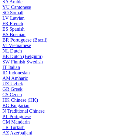
SA
Arabic
YU
Cantonese
SO
Somali
LV
Latvian
FR
French
ES
Spanish
BS
Bosnian
BR
Portuguese (Brazil)
VI
Vietnamese
NL
Dutch
BE
Dutch (Belgium)
SW
Finnish Swedish
IT
Italian
ID
Indonesian
AM
Amharic
UZ
Uzbek
GR
Greek
CS
Czech
HK
Chinese (HK)
BG
Bulgarian
N
Traditional Chinese
PT
Portuguese
CM
Mandarin
TR
Turkish
AZ
Azerbaijani