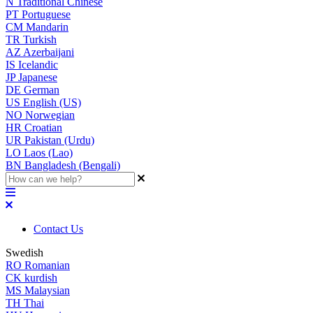
N
Traditional Chinese
PT
Portuguese
CM
Mandarin
TR
Turkish
AZ
Azerbaijani
IS
Icelandic
JP
Japanese
DE
German
US
English (US)
NO
Norwegian
HR
Croatian
UR
Pakistan (Urdu)
LO
Laos (Lao)
BN
Bangladesh (Bengali)
Contact Us
Swedish
RO
Romanian
CK
kurdish
MS
Malaysian
TH
Thai