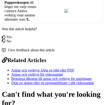
Papperskorgen
till
h
ö
ger
om
varje
resurs
i
menyn
Aktiva
verktyg
visar
samma
alternativ
som
X
.
Was this article helpful?
Yes
No
Give feedback about this article
Related Articles
Appar och verktyg: Dela en bild eller PDF
Appar och verktyg för videosamtal
Begränsa åtkomst till appar och verktyg för uppringare
Dela en skärm eller ett programfönster i ditt videosamtal
Can't find what you're looking
for?