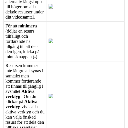
alternativ
l
ä
ngst
upp
till
h
ö
ger
om
alla
delade
resurser
under
ditt
videosamtal
.
F
ö
r
att
minimera
(
d
ö
lja
)
en
resurs
tillf
ä
lligt
och
fortfarande
ha
tillg
å
ng
till
att
dela
den
igen
,
klicka
p
å
minusknappen
(
-
)
.
Resursen
kommer
inte
l
ä
ngre
att
synas
i
samtalet
men
kommer
fortfarande
att
finnas
tillg
ä
nglig
i
avsnittet
Aktiva
verktyg
.
Om
du
klickar
p
å
Aktiva
verktyg
visas
alla
aktiva
verktyg
och
du
kan
v
ä
lja
ö
nskad
resurs
f
ö
r
att
dela
den
tillbaka
i
samtalet
.