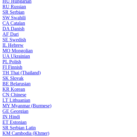
HU
Hungarian
RU
Russian
SR
Serbian
SW
Swahili
CA
Catalan
DA
Danish
AF
Dari
SE
Swedish
IL
Hebrew
MO
Mongolian
UA
Ukrainian
PL
Polish
FI
Finnish
TH
Thai (Thailand)
SK
Slovak
BE
Belarusian
KR
Korean
CN
Chinese
LT
Lithuanian
MY
Myanmar (Burmese)
GE
Georgian
IN
Hindi
ET
Estonian
SR
Serbian Latin
KM
Cambodia (Khmer)