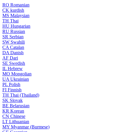
RO
Romanian
CK
kurdish
MS
Malaysian
TH
Thai
HU
Hungarian
RU
Russian
SR
Serbian
SW
Swahili
CA
Catalan
DA
Danish
AF
Dari
SE
Swedish
IL
Hebrew
MO
Mongolian
UA
Ukrainian
PL
Polish
FI
Finnish
TH
Thai (Thailand)
SK
Slovak
BE
Belarusian
KR
Korean
CN
Chinese
LT
Lithuanian
MY
Myanmar (Burmese)