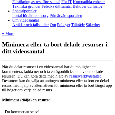
Felsökning av test före samtal
För IT
Kompatibla enheter
Tekniska grunder
Felsöka ditt samtal
Behöver du hjälp?
Specialportaler
Portal för äldreomsorg
Primärvårdsportalen
Om videosamtal
Artiklar och fallstudier
Om
Policyer
Tillträde
Säkerhet
+ More
Minimera eller ta bort delade resurser i
ditt videosamtal
N
ä
r
du
delar
resurser
i
ett
videosamtal
har
du
m
ö
jlighet
att
kommentera
,
ladda
ner
och
ta
en
ö
gonblicksbild
av
den
delade
resursen
.
Du
kan
g
ö
ra
detta
med
hj
ä
lp
av
resursverktygsf
ä
ltet
.
Dessutom
kan
du
v
ä
lja
att
antingen
minimera
eller
ta
bort
en
delad
resurs
med
hj
ä
lp
av
alternativen
f
ö
r
minimera
eller
ta
bort
l
ä
ngst
upp
till
h
ö
ger
om
varje
delad
resurs
.
Minimera
(
d
ö
lja
)
en
resurs
:
Du
kommer
att
se
tv
å