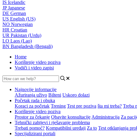
IS
Icelandic
JP
Japanese
DE
German
US
English (US)
NO
Norwegian
HR
Croatian
UR
Pakistan (Urdu)
LO
Laos (Lao)
BN
Bangladesh (Bengali)
Home
Korištenje video poziva
Vodiči i video zapisi
Najnovije informacije
Ažuriranja uživo
Bilteni
Uskoro dolazi
Početak rada i obuka
Koraci za početak
Trening
Test pre poziva
šta mi treba?
Treba 
Korištenje video poziva
Prostor za čekanje
Obavite konsultacije
Administracija
Za pacij
Tehnički zahtjevi i rješavanje problema
Trebati pomoć?
Kompatibilni uređaji
Za to
Test otklanjanja pro
Specijalizirani portali