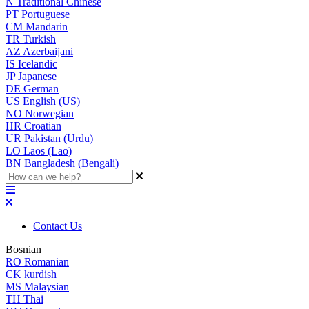
N
Traditional Chinese
PT
Portuguese
CM
Mandarin
TR
Turkish
AZ
Azerbaijani
IS
Icelandic
JP
Japanese
DE
German
US
English (US)
NO
Norwegian
HR
Croatian
UR
Pakistan (Urdu)
LO
Laos (Lao)
BN
Bangladesh (Bengali)
Contact Us
Bosnian
RO
Romanian
CK
kurdish
MS
Malaysian
TH
Thai