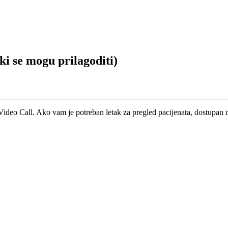
eki se mogu prilagoditi)
Video
Call
.
Ako
vam
je
potreban
letak
za
pregled
pacijenata
,
dostupan