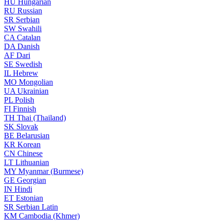
HU
Hungarian
RU
Russian
SR
Serbian
SW
Swahili
CA
Catalan
DA
Danish
AF
Dari
SE
Swedish
IL
Hebrew
MO
Mongolian
UA
Ukrainian
PL
Polish
FI
Finnish
TH
Thai (Thailand)
SK
Slovak
BE
Belarusian
KR
Korean
CN
Chinese
LT
Lithuanian
MY
Myanmar (Burmese)
GE
Georgian
IN
Hindi
ET
Estonian
SR
Serbian Latin
KM
Cambodia (Khmer)