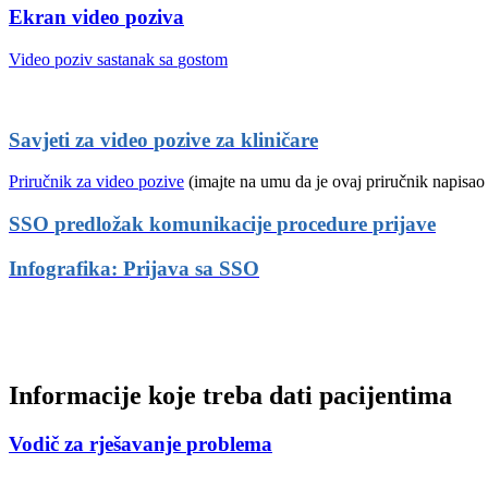
Ekran
video
poziva
Video
poziv
sastanak
sa
gostom
Savjeti
za
video
pozive
za
klini
č
are
Priru
č
nik
za
video
pozive
(
imajte
na
umu
da
je
ovaj
priru
č
nik
napisao
SSO
predlo
ž
ak
komunikacije
procedure
prijave
Infografika
:
Prijava
sa
SSO
✎
Uredi
Si
Informacije
koje
treba
dati
pacijentima
Vodi
č
za
rje
š
avanje
problema