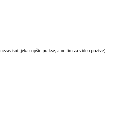
nezavisni
ljekar
op
š
te
prakse
,
a
ne
tim
za
video
pozive
)