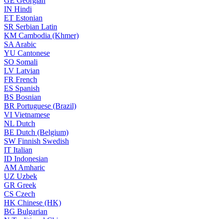
GE
Georgian
IN
Hindi
ET
Estonian
SR
Serbian Latin
KM
Cambodia (Khmer)
SA
Arabic
YU
Cantonese
SO
Somali
LV
Latvian
FR
French
ES
Spanish
BS
Bosnian
BR
Portuguese (Brazil)
VI
Vietnamese
NL
Dutch
BE
Dutch (Belgium)
SW
Finnish Swedish
IT
Italian
ID
Indonesian
AM
Amharic
UZ
Uzbek
GR
Greek
CS
Czech
HK
Chinese (HK)
BG
Bulgarian