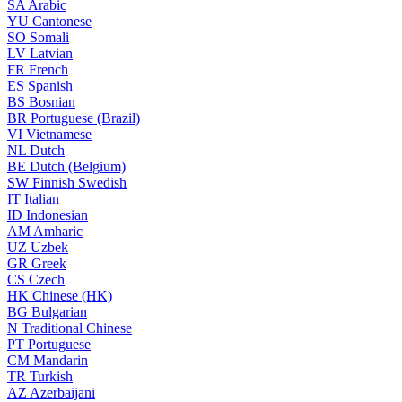
SA
Arabic
YU
Cantonese
SO
Somali
LV
Latvian
FR
French
ES
Spanish
BS
Bosnian
BR
Portuguese (Brazil)
VI
Vietnamese
NL
Dutch
BE
Dutch (Belgium)
SW
Finnish Swedish
IT
Italian
ID
Indonesian
AM
Amharic
UZ
Uzbek
GR
Greek
CS
Czech
HK
Chinese (HK)
BG
Bulgarian
N
Traditional Chinese
PT
Portuguese
CM
Mandarin
TR
Turkish
AZ
Azerbaijani