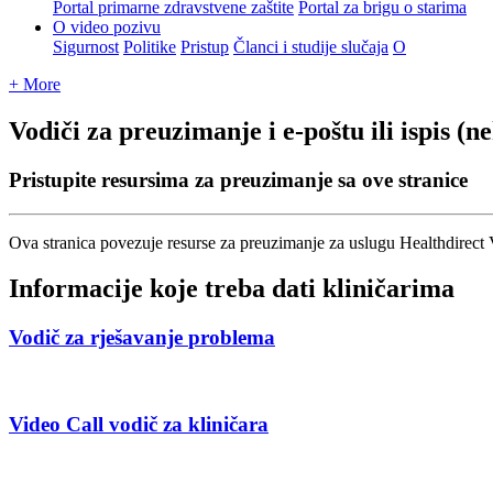
Portal primarne zdravstvene zaštite
Portal za brigu o starima
O video pozivu
Sigurnost
Politike
Pristup
Članci i studije slučaja
O
+ More
Vodiči za preuzimanje i e-poštu ili ispis (n
Pristupite resursima za preuzimanje sa ove stranice
Ova
stranica
povezuje
resurse
za
preuzimanje
za
uslugu
Healthdirect
Informacije
koje
treba
dati
klini
č
arima
Vodi
č
za
rje
š
avanje
problema
Video
Call
vodi
č
za
klini
č
ara