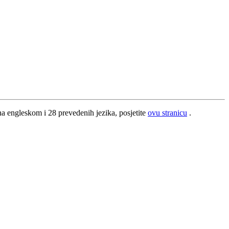
na
engleskom
i
28
prevedenih
jezika
,
posjetite
ovu
stranicu
.