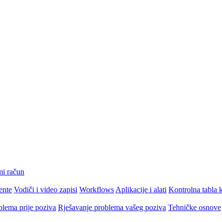
mi račun
ente
Vodiči i video zapisi
Workflows
Aplikacije i alati
Kontrolna tabla k
blema prije poziva
Rješavanje problema vašeg poziva
Tehničke osnove