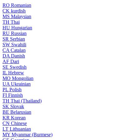
RO
Romanian
CK
kurdish
MS
Malaysian
TH
Thai
HU
Hungarian
RU
Russian
SR
Serbian
SW
Swahili
CA
Catalan
DA
Danish
AF
Dari
SE
Swedish
IL
Hebrew
MO
Mongolian
UA
Ukrainian
PL
Polish
FI
Finnish
TH
Thai (Thailand)
SK
Slovak
BE
Belarusian
KR
Korean
CN
Chinese
LT
Lithuanian
MY
Myanmar (Burmese)